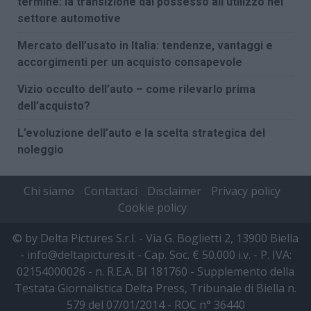
termine: la transizione dal possesso all’utilizzo nel
settore automotive
Mercato dell’usato in Italia: tendenze, vantaggi e
accorgimenti per un acquisto consapevole
Vizio occulto dell’auto – come rilevarlo prima
dell’acquisto?
L’evoluzione dell’auto e la scelta strategica del
noleggio
Chi siamo
Contattaci
Disclaimer
Privacy policy
Cookie policy
© by Delta Pictures S.r.l. - Via G. Boglietti 2, 13900 Biella
- info@deltapictures.it - Cap. Soc. € 50.000 i.v. - P. IVA:
02154000026 - n. R.E.A. BI 181760 - Supplemento della
Testata Giornalistica Delta Press, Tribunale di Biella n.
579 del 07/01/2014 - ROC n° 36440