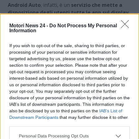
Android Auto
, infatti, è un
servizio che mette a
disposizione degli utenti tutte le app sul display
dell’auto
. Un modo molto pratico per non far
Motori News 24 -
Do Not Process My Personal
distrare l’utente durante la guida, permettendo il
Information
controllo del sistema di navigazione, delle chiamate e
della musica sul display.
Google si è messa al
If you wish to opt-out of the sale, sharing to third parties, or
lavoro nell’ultimo periodo per risolvere in modo
processing of your personal or sensitive information for
celere questo malfunzionamento con la
targeted advertising by us, please use the below opt-out
connessione wireless
. Tutto sembrerebbe ora
section to confirm your selection. Please note that after your
essere tornato in regola. Ecco tutto quello che c’è da
opt-out request is processed you may continue seeing
interest-based ads based on personal information utilized by
sapere in merito.
us or personal information disclosed to third parties prior to
your opt-out. You may separately opt-out of the further
Problemi con Android Auto:
disclosure of your personal information by third parties on the
IAB’s list of downstream participants. This information may
tutto sembrerebbe essersi
also be disclosed by us to third parties on the
IAB’s List of
risolto grazie all’intervento di
Downstream Participants
that may further disclose it to other
third parties.
Google
Personal Data Processing Opt Outs