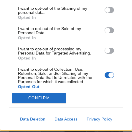
La data di rilascio del
nuovo aggiornamento messo
I want to opt-out of the Sharing of my
in atto da Google
non c’è ancora. La notizia che,
personal data.
Opted In
però, dovrebbe rassicurare tutti quanti riguarda il
fatto che tutto sembrerebbe essersi risolto proprio
I want to opt-out of the Sale of my
Personal Data.
grazie a tale aggiornamento. Alcuni utenti sono già
Opted In
riusciti a beneficiare di questo aggiornamento e
hanno ribadito il fatto di aver risolto tutti i problemi
I want to opt-out of processing my
Personal Data for Targeted Advertising.
con
Android Auto
.
Opted In
I want to opt-out of Collection, Use,
Retention, Sale, and/or Sharing of my
Personal Data that Is Unrelated with the
Purposes for which it was collected.
Opted Out
CONFIRM
Data Deletion
Data Access
Privacy Policy