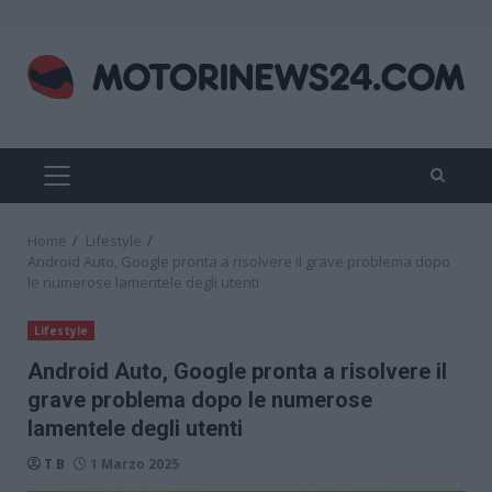
Skip
to
content
PRIMARY
MENU
Home
Lifestyle
Android Auto, Google pronta a risolvere il grave problema dopo
le numerose lamentele degli utenti
Lifestyle
Android Auto, Google pronta a risolvere il
grave problema dopo le numerose
lamentele degli utenti
T B
1 Marzo 2025