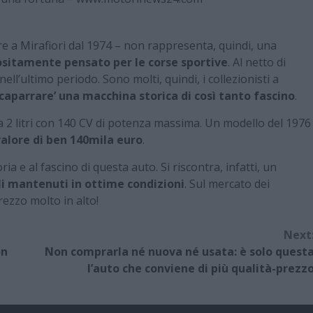
re a Mirafiori dal 1974 – non rappresenta, quindi, una
sitamente pensato per le corse sportive
. Al netto di
ll’ultimo periodo. Sono molti, quindi, i collezionisti a
ccaparrare’ una macchina storica di così tanto fascino
.
 2 litri con 140 CV di potenza massima. Un modello del 1976
alore di ben 140mila euro
.
ria e al fascino di questa auto. Si riscontra, infatti, un
li mantenuti in ottime condizioni
. Sul mercato dei
prezzo molto in alto!
Next
on
Non comprarla né nuova né usata: è solo quest
l’auto che conviene di più qualità-prezz