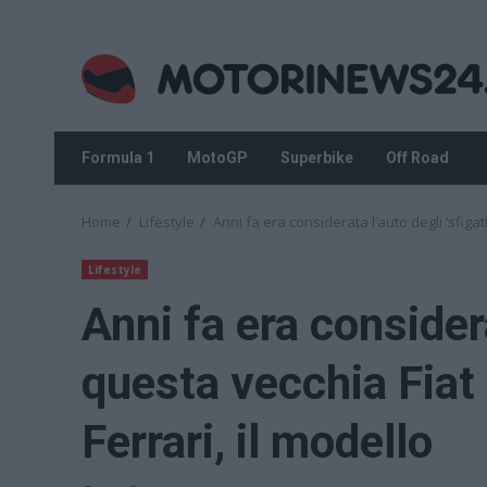
Skip
to
content
Formula 1
MotoGP
Superbike
Off Road
Home
Lifestyle
Anni fa era considerata l’auto degli ‘sfigati
Lifestyle
Anni fa era considera
questa vecchia Fiat 
Ferrari, il modello