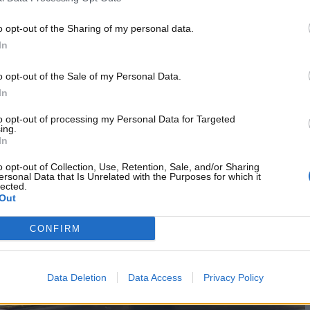
acchine possono arrivare a rappresentare. I collezionisti,
ioni elevati, ma anche
modelli di auto che hanno fatto la
o opt-out of the Sharing of my personal data.
e autenticità
.
In
lle prossime righe ti daremo tutte le informazioni su
o opt-out of the Sale of my Personal Data.
 dei collezionisti.
In
ò valere una montagna di soldi:
to opt-out of processing my Personal Data for Targeted
ing.
In
o opt-out of Collection, Use, Retention, Sale, and/or Sharing
 Abarth Rally
. Negli anni Settanta vennero realizzati solo
ersonal Data that Is Unrelated with the Purposes for which it
lected.
obilistica, tale modello di auto ha vinto
tre titoli mondiali
Out
mondiale rally
.
CONFIRM
Data Deletion
Data Access
Privacy Policy