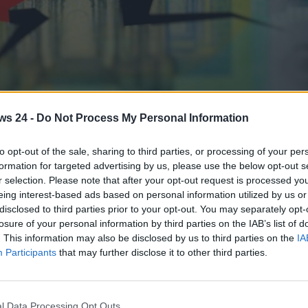
va a valere quanto una Ferrari - www.motorinews24.com
ws 24 -
Do Not Process My Personal Information
o appetibile sul mercato oggi si è enormemente
gli appassionati. Oggi può arrivare a valere una
to opt-out of the sale, sharing to third parties, or processing of your per
to.
formation for targeted advertising by us, please use the below opt-out s
r selection. Please note that after your opt-out request is processed y
ato diventano molto appetibili sul
mercato dei collezionisti
.
eing interest-based ads based on personal information utilized by us or
e automobili. Ecco, dunque, che una
vettura del passato
–
disclosed to third parties prior to your opt-out. You may separately opt-
tibile – può subire
cambi di valutazione
molto netti e
losure of your personal information by third parties on the IAB’s list of
. This information may also be disclosed by us to third parties on the
IA
Participants
that may further disclose it to other third parties.
io Fiat che ha subito una fortissima rivalutazione
 aste dei collezionisti – a un prezzo molto simile a quello di
sul pubblico rispetto al passato sono dovuti a un interesse
l Data Processing Opt Outs