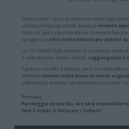
Questa auto – la cui produzione venne fatta parti
classica vettura da strada, bensì un
modello appo
tutto ciò, però, sta subendo un rinnovato fascino ne
spingersi su
cifre molto elevate per potersi ‘a
La 131 Abarth Rally dispone di un motore turbo da
è stato da poco messo all’asta,
raggiungendo il v
Il prezzo così alto è dovuto, però, non solo alla sto
effettivo
numero molto basso di veicoli origina
collezionisti, dunque, tale aspetto fa schizzare il 
Continue
Previous:
Parcheggio strisce blu, ora sarà impossibile n
Reading
fare il ticket: è finita per i furbetti