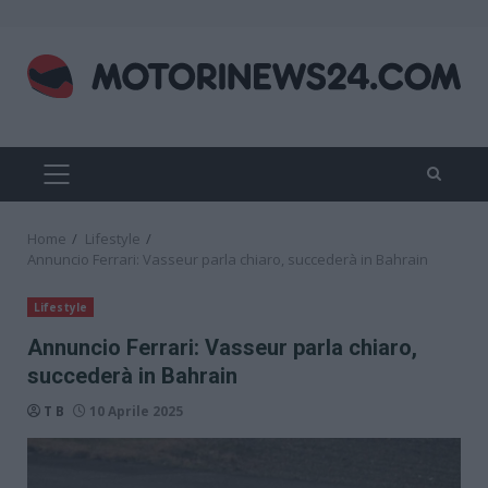
Skip
to
content
PRIMARY
MENU
Home
Lifestyle
Annuncio Ferrari: Vasseur parla chiaro, succederà in Bahrain
Lifestyle
Annuncio Ferrari: Vasseur parla chiaro,
succederà in Bahrain
T B
10 Aprile 2025