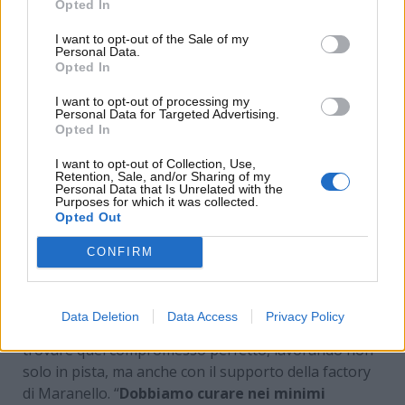
Opted In
I want to opt-out of the Sale of my
Personal Data.
Opted In
I want to opt-out of processing my
Personal Data for Targeted Advertising.
Opted In
Gran Premio del Bahrain, parole nette in casa
I want to opt-out of Collection, Use,
Retention, Sale, and/or Sharing of my
Ferrari: ecco cos’è stato dichiarato –
Personal Data that Is Unrelated with the
www.motorinews24.com
Purposes for which it was collected.
Opted Out
CONFIRM
Bisogna ottimizzare il bilanciamento della vettura,
un aspetto che può sembrare tecnico, ma che in
pista si traduce in aderenza, velocità in curva e
Data Deletion
Data Access
Privacy Policy
gestione delle gomme. A Sakhir, la Ferrari punterà a
trovare quel compromesso perfetto, lavorando non
solo in pista, ma anche con il supporto della factory
di Maranello. “
Dobbiamo curare nei minimi