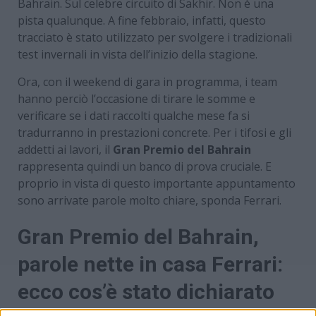
Bahrain. Sul celebre circuito di Sakhir. Non è una
pista qualunque. A fine febbraio, infatti, questo
tracciato è stato utilizzato per svolgere i tradizionali
test invernali in vista dell’inizio della stagione.
Ora, con il weekend di gara in programma, i team
hanno perciò l’occasione di tirare le somme e
verificare se i dati raccolti qualche mese fa si
tradurranno in prestazioni concrete. Per i tifosi e gli
addetti ai lavori, il
Gran Premio del Bahrain
rappresenta quindi un banco di prova cruciale. E
proprio in vista di questo importante appuntamento
sono arrivate parole molto chiare, sponda Ferrari.
Gran Premio del Bahrain,
parole nette in casa Ferrari:
ecco cos’è stato dichiarato