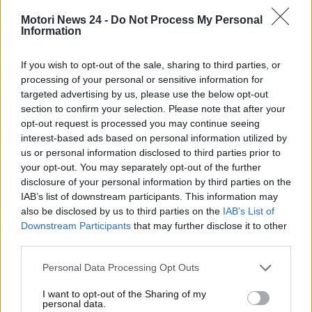
Frédéric Vasseur
, team principal della
Ferrari
, non
Motori News 24 -
Do Not Process My Personal
ha nascosto l’importanza di questo appuntamento e
Information
ha dichiarato: “Il fatto che la quarta gara della
stagione si disputi in Bahrain ci offre la possibilità di
If you wish to opt-out of the sale, sharing to third parties, or
misurare i progressi che abbiamo fatto nella
processing of your personal or sensitive information for
gestione della
Ferrari SF-25
rispetto ai test di un
targeted advertising by us, please use the below opt-out
mese e mezzo fa”.
section to confirm your selection. Please note that after your
opt-out request is processed you may continue seeing
Dopo un avvio di stagione che ha mostrato lampi di
interest-based ads based on personal information utilized by
potenziale, la Ferrari con la SF-25 sa di dover alzare
us or personal information disclosed to third parties prior to
l’asticella per competere con rivali del calibro di
your opt-out. You may separately opt-out of the further
McLaren. “
Sappiamo che ci manca ancora della
disclosure of your personal information by third parties on the
IAB’s list of downstream participants. This information may
prestazione
per essere in grado di lottare con
also be disclosed by us to third parties on the
IAB’s List of
McLaren,” ha ammesso Vasseur.
Downstream Participants
that may further disclose it to other
third parties.
Personal Data Processing Opt Outs
I want to opt-out of the Sharing of my
personal data.