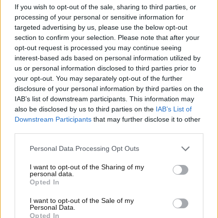
If you wish to opt-out of the sale, sharing to third parties, or
caso, con la sua fama, la Clerici ha guadagnato bene.
processing of your personal or sensitive information for
E alcuni soldi sono andati in una macchina
targeted advertising by us, please use the below opt-out
potentissima da 300 chilometri orari!
section to confirm your selection. Please note that after your
opt-out request is processed you may continue seeing
Antonella Clerici: altroché
interest-based ads based on personal information utilized by
us or personal information disclosed to third parties prior to
utilitaria…
your opt-out. You may separately opt-out of the further
disclosure of your personal information by third parties on the
Nel suo garage, secondo alcuni gossip che
IAB’s list of downstream participants. This information may
sembrano davvero corrispondere alla verità,
also be disclosed by us to third parties on the
IAB’s List of
Downstream Participants
that may further disclose it to other
troviamo uno spettacolare bolide a motore
third parties.
posteriore tedesco, una di quelle auto che si fanno
notare subito in strada. Antonella Clerici
sarebbe
Personal Data Processing Opt Outs
fiera proprietaria
di una coupé Porsche 997, uno
dei modelli più riconoscibili e potenti che Porsche
I want to opt-out of the Sharing of my
personal data.
abbia messo in strada nei primi anni 2000.
Opted In
I want to opt-out of the Sale of my
Personal Data.
Opted In