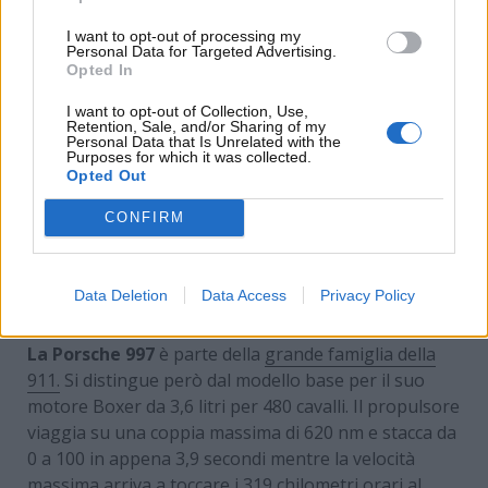
I want to opt-out of processing my
Personal Data for Targeted Advertising.
Opted In
I want to opt-out of Collection, Use,
Retention, Sale, and/or Sharing of my
Personal Data that Is Unrelated with the
Purposes for which it was collected.
Opted Out
CONFIRM
La Porsche della Clerici: un missile! –
www.MotoriNews24.com
Data Deletion
Data Access
Privacy Policy
La Porsche 997
è parte della
grande famiglia della
911.
Si distingue però dal modello base per il suo
motore Boxer da 3,6 litri per 480 cavalli. Il propulsore
viaggia su una coppia massima di 620 nm e stacca da
0 a 100 in appena 3,9 secondi mentre la velocità
massima arriva a toccare i 319 chilometri orari al