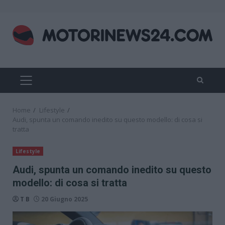
Skip
to
content
PRIMARY
MENU
Home
Lifestyle
Audi, spunta un comando inedito su questo modello: di cosa si
tratta
Lifestyle
Audi, spunta un comando inedito su questo
modello: di cosa si tratta
T B
20 Giugno 2025