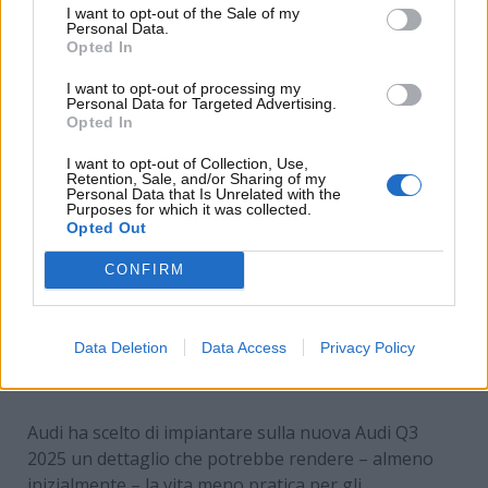
I want to opt-out of the Sale of my
Personal Data.
Opted In
I want to opt-out of processing my
Personal Data for Targeted Advertising.
Opted In
I want to opt-out of Collection, Use,
Retention, Sale, and/or Sharing of my
Personal Data that Is Unrelated with the
Purposes for which it was collected.
Opted Out
CONFIRM
Il nuovo comando presente all’interno di questo
modello Audi: di cosa si tratta e cosa potrebbe
Data Deletion
Data Access
Privacy Policy
accadere in futuro – www.motorinews24.com
Audi ha scelto di impiantare sulla nuova Audi Q3
2025 un dettaglio che potrebbe rendere – almeno
inizialmente – la vita meno pratica per gli