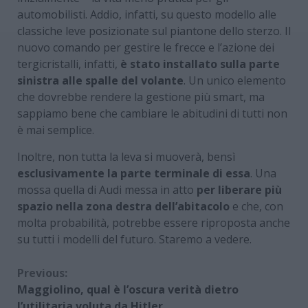
automobilisti. Addio, infatti, su questo modello alle
classiche leve posizionate sul piantone dello sterzo. Il
nuovo comando per gestire le frecce e l’azione dei
tergicristalli, infatti,
è stato installato sulla parte
sinistra alle spalle del volante
. Un unico elemento
che dovrebbe rendere la gestione più smart, ma
sappiamo bene che cambiare le abitudini di tutti non
è mai semplice.
Inoltre, non tutta la leva si muoverà, bensì
esclusivamente la parte terminale di essa
. Una
mossa quella di Audi messa in atto
per liberare più
spazio nella zona destra dell’abitacolo
e che, con
molta probabilità, potrebbe essere riproposta anche
su tutti i modelli del futuro. Staremo a vedere.
Continue
Previous:
Maggiolino, qual è l’oscura verità dietro
Reading
l’utilitaria voluta da Hitler