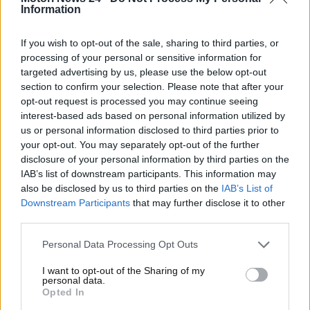
nuovo modello
di vettura del marchio. Di cosa
Information
stiamo parlando? Di seguito, daremo tutti i dettagli
su questa novità escogitata da Audi.
If you wish to opt-out of the sale, sharing to third parties, or
processing of your personal or sensitive information for
targeted advertising by us, please use the below opt-out
Il comando inedito presente
section to confirm your selection. Please note that after your
all’interno di questa vettura
opt-out request is processed you may continue seeing
interest-based ads based on personal information utilized by
targata Audi: tutto quello
us or personal information disclosed to third parties prior to
your opt-out. You may separately opt-out of the further
che c’è da sapere
disclosure of your personal information by third parties on the
IAB’s list of downstream participants. This information may
La
nuova Audi Q3 2025
è la vettura protagonista di
also be disclosed by us to third parties on the
IAB’s List of
Downstream Participants
that may further disclose it to other
una novità che potrebbe rivoluzionare – da qui in
third parties.
avanti – le abitudini di tutti all’interno dell’abitacolo.
In pratica, i costruttori Audi hanno deciso di
Personal Data Processing Opt Outs
integrare in una unica leva i comandi per
l’azionamento dei tergicristalli e quelli per gli
I want to opt-out of the Sharing of my
personal data.
indicatori di direzione
.
Opted In