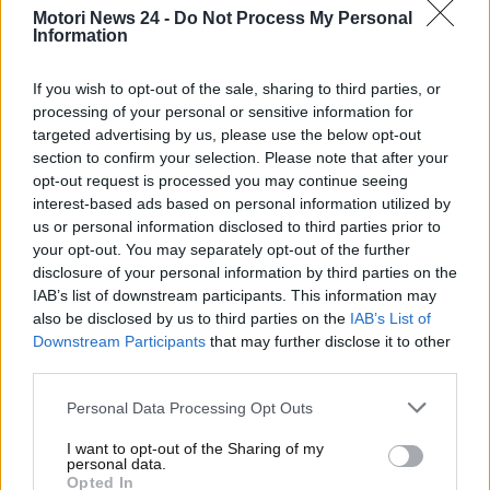
consentire
un miglioramento dell’aria
nelle città
Motori News 24 -
Do Not Process My Personal
Information
maggiormente soggette al superamento dei limiti
consentiti sui valori giornalieri e annuali del
If you wish to opt-out of the sale, sharing to third parties, or
particolato PM10.
processing of your personal or sensitive information for
Nelle ultime settimane, però, si stanno
targeted advertising by us, please use the below opt-out
section to confirm your selection. Please note that after your
intensificando le polemiche. E c’è chi – come il
opt-out request is processed you may continue seeing
Ministro
Matteo Salvini
– chiede a gran voce
una
interest-based ads based on personal information utilized by
proroga per il blocco delle auto Euro 5 diesel
us or personal information disclosed to third parties prior to
previsto per il prossimo 1° ottobre
.
your opt-out. You may separately opt-out of the further
disclosure of your personal information by third parties on the
Matteo Salvini si oppone allo
IAB’s list of downstream participants. This information may
also be disclosed by us to third parties on the
IAB’s List of
stop alla circolazione delle
Downstream Participants
that may further disclose it to other
third parties.
vetture diesel Euro 5: le sue
Personal Data Processing Opt Outs
parole ufficiali
I want to opt-out of the Sharing of my
personal data.
Matteo Salvini
si sta facendo sentire da parecchie
Opted In