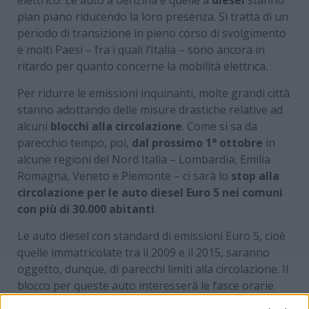
pian piano riducendo la loro presenza. Si tratta di un
periodo di transizione in pieno corso di svolgimento
e molti Paesi – fra i quali l’Italia – sono ancora in
ritardo per quanto concerne la mobilità elettrica.
Per ridurre le emissioni inquinanti, molte grandi città
stanno adottando delle misure drastiche relative ad
alcuni
blocchi alla circolazione
. Come si sa da
parecchio tempo, poi,
dal prossimo 1° ottobre
in
alcune regioni del Nord Italia – Lombardia, Emilia
Romagna, Veneto e Piemonte – ci sarà lo
stop alla
circolazione per le auto diesel Euro 5 nei comuni
con più di 30.000 abitanti
.
Le auto diesel con standard di emissioni Euro 5, cioè
quelle immatricolate tra il 2009 e il 2015, saranno
oggetto, dunque, di parecchi limiti alla circolazione. Il
blocco per queste auto interesserà le fasce orarie
8.30-18.30 nei giorni feriali. L’obiettivo è quello di