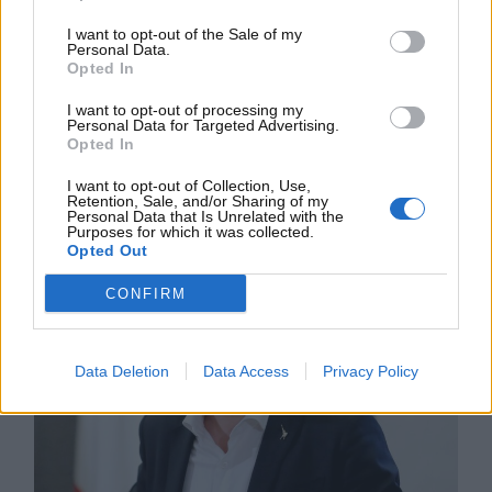
settimane su questo argomento. Ecco le sue ultime
dichiarazioni a riguardo rilasciate all’Ansa: “
Sto
I want to opt-out of the Sale of my
Personal Data.
facendo di tutto per evitarlo, sono fiducioso.
Non è il
Opted In
momento economico per costringere gli italiani a
cambiare auto. Puntiamo a rimandare la discussione al
I want to opt-out of processing my
Personal Data for Targeted Advertising.
31 dicembre 2026
, perché non si possono risolvere i
Opted In
problemi del mondo lasciando a piedi un milione di
I want to opt-out of Collection, Use,
lavoratori dal primo ottobre
“.
Retention, Sale, and/or Sharing of my
Personal Data that Is Unrelated with the
Purposes for which it was collected.
Opted Out
CONFIRM
Data Deletion
Data Access
Privacy Policy