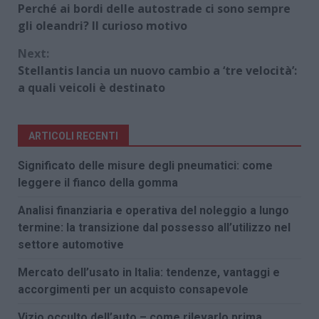
Perché ai bordi delle autostrade ci sono sempre
Reading
gli oleandri? Il curioso motivo
Next:
Stellantis lancia un nuovo cambio a ‘tre velocità’:
a quali veicoli è destinato
ARTICOLI RECENTI
Significato delle misure degli pneumatici: come
leggere il fianco della gomma
Analisi finanziaria e operativa del noleggio a lungo
termine: la transizione dal possesso all’utilizzo nel
settore automotive
Mercato dell’usato in Italia: tendenze, vantaggi e
accorgimenti per un acquisto consapevole
Vizio occulto dell’auto – come rilevarlo prima