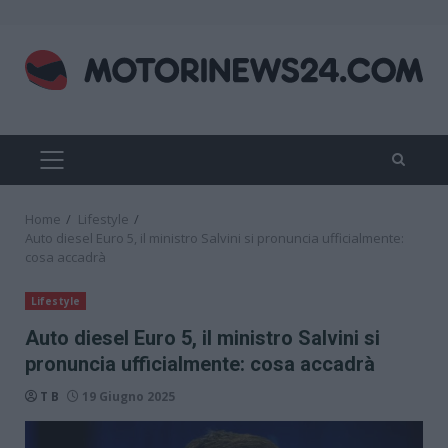
Skip
to
content
PRIMARY
MENU
Home
Lifestyle
Auto diesel Euro 5, il ministro Salvini si pronuncia ufficialmente:
cosa accadrà
Lifestyle
Auto diesel Euro 5, il ministro Salvini si
pronuncia ufficialmente: cosa accadrà
T B
19 Giugno 2025