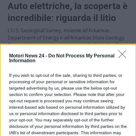
Auto elettriche, la scoperta è
incredibile: riguarda il litio
L’U.S. Geological Survey, insieme all’Arkansas
Department of Energy e all’Arkansas State Geology
Bureau, ha
scoperto un enorme giacimento di
litio
nelle salamoie della formazione di Smackover
Motori News 24 -
Do Not Process My Personal
nell’Arkansas sud-occidentale. Secondo lo stime di
Information
questo studio, questa riserva
potrebbe contenere
almeno cinque milioni di tonnellate di litio e
If you wish to opt-out of the sale, sharing to third parties, or
forse fino addirittura a 19 tonnellate
. la capacità
processing of your personal or sensitive information for
minima sarebbe sufficiente a coprire nove volte la
targeted advertising by us, please use the below opt-out
section to confirm your selection. Please note that after your
domanda globale di litio necessaria per i veicoli
opt-out request is processed you may continue seeing
elettrici entro il 2030.
interest-based ads based on personal information utilized by
us or personal information disclosed to third parties prior to
your opt-out. You may separately opt-out of the further
disclosure of your personal information by third parties on the
IAB’s list of downstream participants. This information may