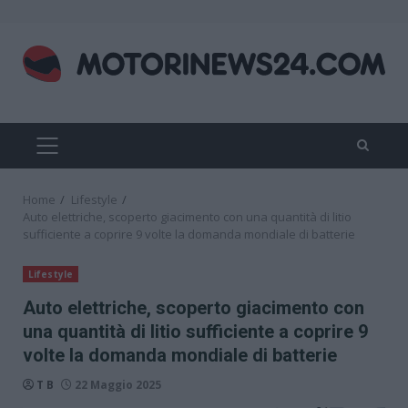
Skip
to
content
PRIMARY
MENU
Home
Lifestyle
Auto elettriche, scoperto giacimento con una quantità di litio
sufficiente a coprire 9 volte la domanda mondiale di batterie
Lifestyle
Auto elettriche, scoperto giacimento con
una quantità di litio sufficiente a coprire 9
volte la domanda mondiale di batterie
T B
22 Maggio 2025