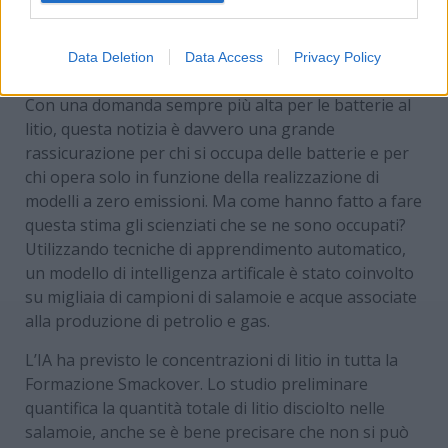
Un post condiviso da La Ragione (@laragione.eu)
Data Deletion
Data Access
Privacy Policy
Con una domanda sempre più alta per le batterie al
litio, questa notizia è davvero una grande
rassicurazione per chi si occupa delle batterie e per
chi opera solo in funzione della realizzazione di
modelli a zero emissioni. Ma come hanno fatto a fare
questa stima gli scienziati che se ne sono occupati?
Utilizzando tecniche di apprendimento automatico,
un modello di intelligenza artificale è stato coinvolto
su migliaia di campioni di salamoie e acque associate
alla produzione di petrolio e gas.
L’IA ha previsto le concentrazioni di litio in tutta la
Formazione Smackover. Lo studio preliminare
quantifica la quantità totale di litio disciolto nelle
salamoie, anche se è bene precisare che non si può