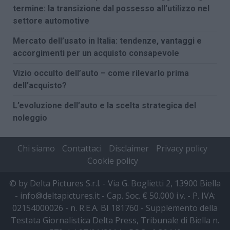
termine: la transizione dal possesso all’utilizzo nel
settore automotive
Mercato dell’usato in Italia: tendenze, vantaggi e
accorgimenti per un acquisto consapevole
Vizio occulto dell’auto – come rilevarlo prima
dell’acquisto?
L’evoluzione dell’auto e la scelta strategica del
noleggio
Chi siamo
Contattaci
Disclaimer
Privacy policy
Cookie policy
© by Delta Pictures S.r.l. - Via G. Boglietti 2, 13900 Biella
- info@deltapictures.it - Cap. Soc. € 50.000 i.v. - P. IVA:
02154000026 - n. R.E.A. BI 181760 - Supplemento della
Testata Giornalistica Delta Press, Tribunale di Biella n.