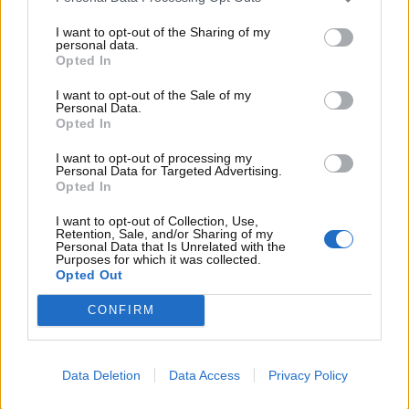
www.motorinews24.com
I want to opt-out of the Sharing of my
I vantaggi sono tanti
: prezzo di acquisto più basso
personal data.
e svalutazione più lenta rispetto al nuovo; possibilità
Opted In
di acquistare veicoli con garanzie estese; ad esempio,
I want to opt-out of the Sale of my
Hyundai offre fino a 7 anni o 200.000 km di
Personal Data.
Opted In
copertura; minor ansia per piccoli danni o segni
d’usura, ideali per chi ha esigenze familiari o
I want to opt-out of processing my
trasporta animali; maggiore possibilità di acquistare
Personal Data for Targeted Advertising.
Opted In
modelli più spaziosi, potenti e dotati di
equipaggiamenti superiori allo stesso prezzo di
I want to opt-out of Collection, Use,
un’auto nuova di segmento inferiore; se acquistata
Retention, Sale, and/or Sharing of my
Personal Data that Is Unrelated with the
da concessionari con programmi di usato garantito,
Purposes for which it was collected.
Opted Out
la vettura si presenta quasi come nuova, con
assistenza a lungo termine; costi assicurativi più
CONFIRM
bassi e minori spese di avviamento per acquisti da
privati.
Gli svantaggi invece comportano
: rischi
legati all’affidabilità e alla manutenzione pregressa,
Data Deletion
Data Access
Privacy Policy
che richiedono un controllo attento del libretto di