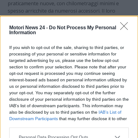
praticamente nuove, con chilometraggi minimi e
spesso arricchite da numerosi accessori. Il loro
prezzo è inferiore rispetto a quello di un’auto nuova
di fabbrica, rappresentando un buon compromesso
Motori News 24 -
Do Not Process My Personal
tra costo e affidabilità.
Information
If you wish to opt-out of the sale, sharing to third parties, or
processing of your personal or sensitive information for
targeted advertising by us, please use the below opt-out
section to confirm your selection. Please note that after your
opt-out request is processed you may continue seeing
interest-based ads based on personal information utilized by
us or personal information disclosed to third parties prior to
your opt-out. You may separately opt-out of the further
disclosure of your personal information by third parties on the
IAB’s list of downstream participants. This information may
also be disclosed by us to third parties on the
IAB’s List of
Downstream Participants
that may further disclose it to other
third parties.
Concessionaria auto (Depositphotos foto)
Personal Data Processing Opt Outs