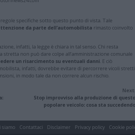
otorinews24.com
regole specifiche sotto questo punto di vista. Tale
ttenzione da parte dell’automobilista
rimasto coinvolto
ne, infatti, la legge è chiara in tal senso. Chi resta
da stretta non può dare colpe all’amministrazione comunale
iedere un risarcimento su eventuali danni
. E ciò
bilista, infatti, dovrebbe evitare di percorrere vicoli stretti
sioni, in modo tale da non correre alcun rischio.
Next
a:
Stop improvviso alla produzione di quest
popolare veicolo: cosa sta succedend
i siamo
Contattaci
Disclaimer
Privacy policy
Cookie poli