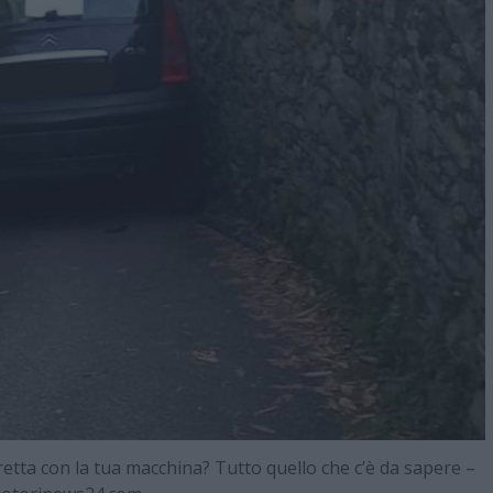
retta con la tua macchina? Tutto quello che c’è da sapere –