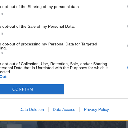
trebbero apportare danni e graffi alla propria auto
.
o opt-out of the Sharing of my personal data.
una manovra semplice e alla portata di tutti. Come regolarsi
In
ere incastrati in una strada stretta? Ecco
tutto quello che
o opt-out of the Sale of my Personal Data.
In
ure no? La spiegazione
to opt-out of processing my Personal Data for Targeted
ing.
nere un
risarcimento sui danni dovuti all’essere rimasti
In
gnalata a dovere in precedenza. Come tutti sappiamo, ogni
o opt-out of Collection, Use, Retention, Sale, and/or Sharing
a – dovrebbe essere coperta da una assicurazione RC auto.
ersonal Data that Is Unrelated with the Purposes for which it
lected.
r colpa dello stesso conducente. Ma vale per tutte le
Out
CONFIRM
Data Deletion
Data Access
Privacy Policy