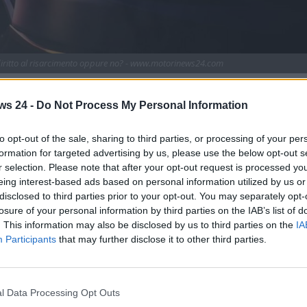
 diritto al risarcimento oppure no? - www.motorinews24.com
one specifica in merito a una mossa sbagliata
ws 24 -
Do Not Process My Personal Information
o a chiedere un risarcimento danni in caso di vettura
o? Ecco che cosa dice la giurisdizione.
to opt-out of the sale, sharing to third parties, or processing of your per
vicoli stretti, all’interno dei quali la circolazione delle auto
formation for targeted advertising by us, please use the below opt-out s
e varie circostanze. In presenza di
strade strette
, sarebbe
r selection. Please note that after your opt-out request is processed y
eing interest-based ads based on personal information utilized by us or
si all’interno di esse. Il rischio, infatti, potrebbe essere
disclosed to third parties prior to your opt-out. You may separately opt-
e conseguenze del caso
.
losure of your personal information by third parties on the IAB’s list of
. This information may also be disclosed by us to third parties on the
IA
 molte auto, infatti, sono notevolmente superiori rispetto a
Participants
that may further disclose it to other third parties.
ni – sono rimasti sempre gli stessi. Una strada stretta, poi,
 potrebbe essere segnalata preventivamente. L’unica cosa
 in situazioni spiacevoli, con il rischio di arrecare danni
l Data Processing Opt Outs