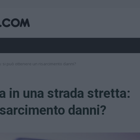
a: si può ottenere un risarcimento danni?
a in una strada stretta:
risarcimento danni?