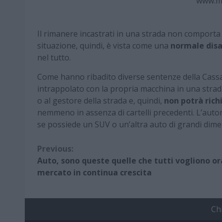
www.m
Il rimanere incastrati in una strada non comporta 
situazione, quindi, è vista come una
normale disa
nel tutto.
Come hanno ribadito diverse sentenze della Cassazio
intrappolato con la propria macchina in una stra
o al gestore della strada e, quindi,
non potrà rich
nemmeno in assenza di cartelli precedenti. L’automo
se possiede un SUV o un’altra auto di grandi dimen
Continue
Previous:
Auto, sono queste quelle che tutti vogliono or
Reading
mercato in continua crescita
Ch