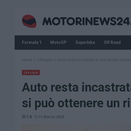
Skip
to
content
Formula 1
MotoGP
Superbike
Off Road
Home
Lifestyle
Auto resta incastrata in una strada strett
Lifestyle
Auto resta incastrat
si può ottenere un 
T B
11 Marzo 2025