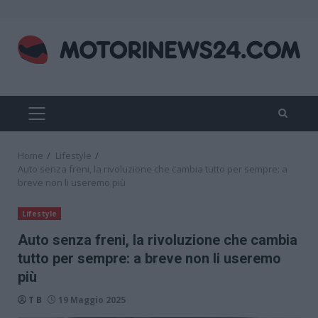
Skip
to
content
PRIMARY
MENU
Home
Lifestyle
Auto senza freni, la rivoluzione che cambia tutto per sempre: a
breve non li useremo più
Lifestyle
Auto senza freni, la rivoluzione che cambia
tutto per sempre: a breve non li useremo
più
T B
19 Maggio 2025