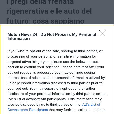
I pregi della frenata
rigenerativa e le auto del
futuro: cosa sappiamo
Nonostante la
frenata rigenerativa
sia veloce e
Motori News 24 -
Do Not Process My Personal
sicura, ancora oggi è consigliato in certe situazioni
Information
l’uso del freno tradizionale, magari in situazioni di
emergenza o di guida su strade in discesa. Ma quali
If you wish to opt-out of the sale, sharing to third parties, or
sono i vantaggi della guida ‘a pedale unico’?
Evitare
processing of your personal or sensitive information for
il deterioramento delle parti
che compongono
targeted advertising by us, please use the below opt-out
section to confirm your selection. Please note that after your
l’impianto frenante,
meno costi
di gestione e
opt-out request is processed you may continue seeing
benefici ambientali
. Senza l’utilizzo del classico
interest-based ads based on personal information utilized by
pedale del freno, infatti, ci sono meno rifiuti
us or personal information disclosed to third parties prior to
industriali, polveri e particolato.
your opt-out. You may separately opt-out of the further
disclosure of your personal information by third parties on the
IAB’s list of downstream participants. This information may
also be disclosed by us to third parties on the
IAB’s List of
Downstream Participants
that may further disclose it to other