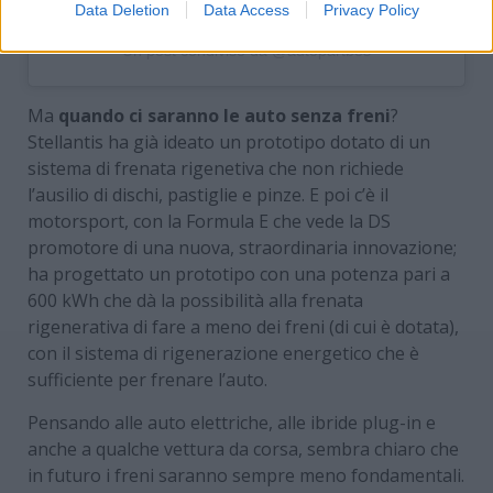
Data Deletion
Data Access
Privacy Policy
Un post condiviso da @autopartbes
Ma
quando ci saranno le auto senza freni
?
Stellantis ha già ideato un prototipo dotato di un
sistema di frenata rigenetiva che non richiede
l’ausilio di dischi, pastiglie e pinze. E poi c’è il
motorsport, con la Formula E che vede la DS
promotore di una nuova, straordinaria innovazione;
ha progettato un prototipo con una potenza pari a
600 kWh che dà la possibilità alla frenata
rigenerativa di fare a meno dei freni (di cui è dotata),
con il sistema di rigenerazione energetico che è
sufficiente per frenare l’auto.
Pensando alle auto elettriche, alle ibride plug-in e
anche a qualche vettura da corsa, sembra chiaro che
in futuro i freni saranno sempre meno fondamentali.