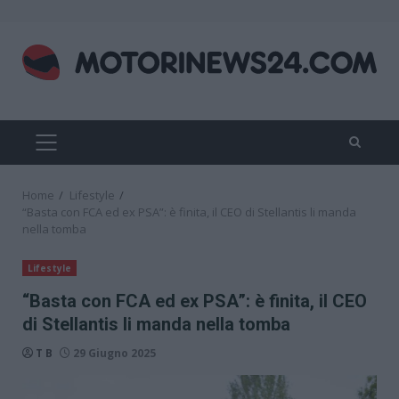
Skip
to
content
PRIMARY
MENU
Home
Lifestyle
“Basta con FCA ed ex PSA”: è finita, il CEO di Stellantis li manda
nella tomba
Lifestyle
“Basta con FCA ed ex PSA”: è finita, il CEO
di Stellantis li manda nella tomba
T B
29 Giugno 2025