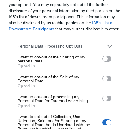
your opt-out. You may separately opt-out of the further
disclosure of your personal information by third parties on the
IAB’s list of downstream participants. This information may
also be disclosed by us to third parties on the
IAB’s List of
Downstream Participants
that may further disclose it to other
third parties.
Visualizza questo post su Instagram
Personal Data Processing Opt Outs
I want to opt-out of the Sharing of my
personal data.
Opted In
I want to opt-out of the Sale of my
Personal Data.
Opted In
I want to opt-out of processing my
Personal Data for Targeted Advertising.
Opted In
Un post condiviso da Passione Auto Italiane (@passione_auto_italiane_blog)
I want to opt-out of Collection, Use,
Retention, Sale, and/or Sharing of my
Personal Data that Is Unrelated with the
Tra le priorità strategiche, Filosa ha posto
Purposes for which it was collected.