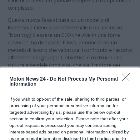
sfide di un mercato globale sempre più competitivo e
complesso.
Questa nuova fase si basa su un modello di
leadership meno autoreferenziale e più inclusivo:
“Non voglio essere un CEO che vive in una torre
d’avorio”, ha dichiarato Filosa, annunciando un
metodo di lavoro che valorizza il confronto e l’ascolto
all’interno del gruppo. L’obiettivo è costruire una
cultura aziendale condivisa, che sia il motore per
l’innovazione e la crescita sostenibile di Stellantis.
Motori News 24 -
Do Not Process My Personal
Information
If you wish to opt-out of the sale, sharing to third parties, or
processing of your personal or sensitive information for
targeted advertising by us, please use the below opt-out
section to confirm your selection. Please note that after your
opt-out request is processed you may continue seeing
interest-based ads based on personal information utilized by
us or personal information disclosed to third parties prior to