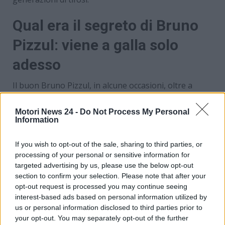
Qual era il segreto di Bruno
Pizzul: viene a galla solo
adesso
Il buon Bruno Pizzul, in alcune occasioni, oltre a
commentare il calcio, ha prestato la sua voce anche
per altri sport come ad esempio alcune corse
Motori News 24 -
Do Not Process My Personal
Information
ciclistiche. È stato, invece,
nel 2014 testimonial di
uno spot FIAT
insieme all’ex CT della nazionale
italiana, Giovanni Trapattoni. Il mondo dei motori
If you wish to opt-out of the sale, sharing to third parties, or
processing of your personal or sensitive information for
però non l’ha mai attirato, tanto che, come dichiarato
targeted advertising by us, please use the below opt-out
da lui stesso qualche tempo fa al
Corriere della Sera
,
section to confirm your selection. Please note that after your
non ha nemmeno mai preso la patente.
“È mia moglie
opt-out request is processed you may continue seeing
a guidare, è stata anche una questione di pigrizia
interest-based ads based on personal information utilized by
congenita”
, queste le sue parole. Paradossalmente
us or personal information disclosed to third parties prior to
però, nonostante si definisse pigro,
amava andare
your opt-out. You may separately opt-out of the further