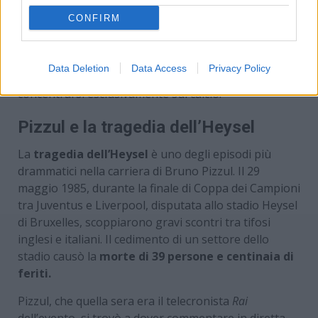
’70. Tra queste, si ricordano alcune
tappe del Giro
CONFIRM
d’Italia e del Tour de France
, quando affiancava o
sostituiva i telecronisti abituali del ciclismo, come
Adriano De Zan
. Tuttavia, il ciclismo non è mai stato
Data Deletion
Data Access
Privacy Policy
il suo settore principale, e dopo poco tempo tornò a
concentrarsi esclusivamente sul calcio.
Pizzul e la tragedia dell’Heysel
La
tragedia dell’Heysel
è uno degli episodi più
drammatici nella carriera di Bruno Pizzul. Il 29
maggio 1985, durante la finale di Coppa dei Campioni
tra Juventus e Liverpool, disputata allo stadio Heysel
di Bruxelles, scoppiarono gravi scontri tra tifosi
inglesi e italiani. Il cedimento di un settore dello
stadio causò la
morte di 39 persone e centinaia di
feriti.
Pizzul, che quella sera era il telecronista
Rai