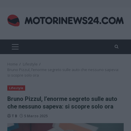
Skip
to
content
PRIMARY
MENU
Home
Lifestyle
Bruno Pizzul, l’enorme segreto sulle auto che nessuno sapeva:
si scopre solo ora
Lifestyle
Bruno Pizzul, l’enorme segreto sulle auto
che nessuno sapeva: si scopre solo ora
T B
5 Marzo 2025