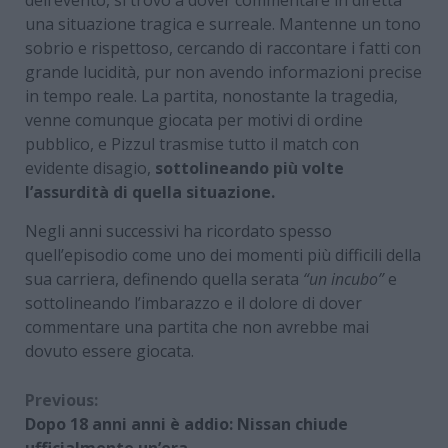
dell’evento, si trovò a dover commentare in diretta
una situazione tragica e surreale. Mantenne un tono
sobrio e rispettoso, cercando di raccontare i fatti con
grande lucidità, pur non avendo informazioni precise
in tempo reale. La partita, nonostante la tragedia,
venne comunque giocata per motivi di ordine
pubblico, e Pizzul trasmise tutto il match con
evidente disagio,
sottolineando più volte
l’assurdità di quella situazione.
Negli anni successivi ha ricordato spesso
quell’episodio come uno dei momenti più difficili della
sua carriera, definendo quella serata
“un incubo”
e
sottolineando l’imbarazzo e il dolore di dover
commentare una partita che non avrebbe mai
dovuto essere giocata.
Continue
Previous:
Dopo 18 anni anni è addio: Nissan chiude
Reading