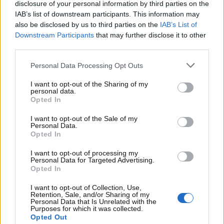
in bicicletta.
disclosure of your personal information by third parties on the
IAB’s list of downstream participants. This information may
also be disclosed by us to third parties on the
IAB’s List of
Downstream Participants
that may further disclose it to other
third parties.
Personal Data Processing Opt Outs
I want to opt-out of the Sharing of my
personal data.
Opted In
I want to opt-out of the Sale of my
Personal Data.
Opted In
I want to opt-out of processing my
Personal Data for Targeted Advertising.
Bruno Pizzul – Motorinews24.it
Opted In
I want to opt-out of Collection, Use,
Come già accennato, Bruno Pizzul, pur essendo noto
Retention, Sale, and/or Sharing of my
Personal Data that Is Unrelated with the
principalmente per il calcio, ha commentato anche
Purposes for which it was collected.
alcune corse ciclistiche per la Rai e lo fece negli anni
Opted Out