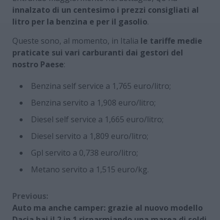
innalzato di un centesimo i prezzi consigliati al
litro per la benzina e per il gasolio
.
Queste sono, al momento, in Italia
le tariffe medie
praticate sui vari carburanti dai gestori del
nostro Paese
:
Benzina self service a 1,765 euro/litro;
Benzina servito a 1,908 euro/litro;
Diesel self service a 1,665 euro/litro;
Diesel servito a 1,809 euro/litro;
Gpl servito a 0,738 euro/litro;
Metano servito a 1,515 euro/kg.
Continue
Previous:
Auto ma anche camper: grazie al nuovo modello
Reading
Dacia hai il 2 in 1 risparmiando una marea di soldi