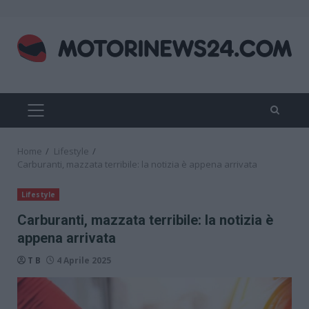
Skip
to
content
PRIMARY
MENU
Home
Lifestyle
Carburanti, mazzata terribile: la notizia è appena arrivata
Lifestyle
Carburanti, mazzata terribile: la notizia è
appena arrivata
T B
4 Aprile 2025