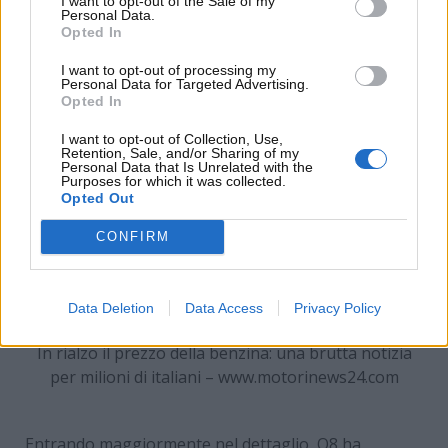
I want to opt-out of the Sale of my
costo al litro del carburante nel corso delle ultime
Personal Data.
Opted In
settimane.
I want to opt-out of processing my
Personal Data for Targeted Advertising.
Opted In
I want to opt-out of Collection, Use,
Retention, Sale, and/or Sharing of my
Personal Data that Is Unrelated with the
Purposes for which it was collected.
Opted Out
CONFIRM
Data Deletion
Data Access
Privacy Policy
In rialzo il prezzo della benzina: una brutta notizia
per milioni di italiani – www.motorinews24.com
Entrando maggiormente nel dettaglio, Q8 ha