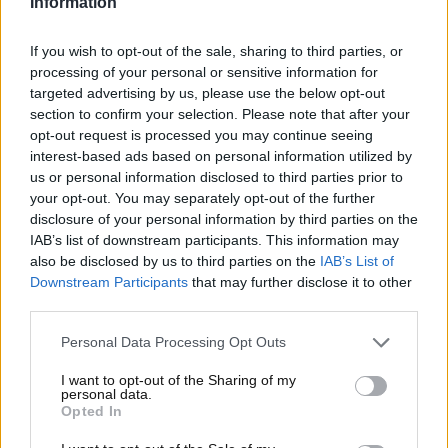
Information
mesi e degli anni successivi
. Esso, però, si attesta
oggi a un livello superiore rispetto a quello di
If you wish to opt-out of the sale, sharing to third parties, or
qualche anno fa. Le oscillazioni sono diventate meno
processing of your personal or sensitive information for
rilevanti. Nel corso dell’ultimo anno esso è tornato a
targeted advertising by us, please use the below opt-out
livelli, per così dire, ‘accettabili’, ma
c’è una nuova
section to confirm your selection. Please note that after your
opt-out request is processed you may continue seeing
notizia che spaventa gli automobilisti del nostro
interest-based ads based on personal information utilized by
Paese. Che cosa sta succedendo ai carburanti
us or personal information disclosed to third parties prior to
nelle ultime ore?
Ecco la notizia che certamente
your opt-out. You may separately opt-out of the further
non farà piacere a tanti.
disclosure of your personal information by third parties on the
IAB’s list of downstream participants. This information may
Novità sul prezzo dei
also be disclosed by us to third parties on the
IAB’s List of
Downstream Participants
that may further disclose it to other
carburanti: si torna a salire
third parties.
Dopo diversi sessioni consecutive al ribasso, nelle
Personal Data Processing Opt Outs
ultime ore si è avuta la notizia di un
nuovo rialzo sul
I want to opt-out of the Sharing of my
prezzo dei carburanti
. Una novità che certamente
personal data.
Opted In
farà alzare gli occhi al cielo ai tanti automobilisti
italiani, i quali stavano ‘apprezzando’ la discesa del