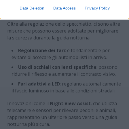
www.MotoriNews24.com
Data Deletion
Data Access
Privacy Policy
Oltre alla regolazione dello specchietto, ci sono altre
misure che possono essere adottate per migliorare
la sicurezza durante la guida notturna:
Regolazione dei fari
: è fondamentale per
evitare di accecare gli automobilisti in arrivo.
Uso di occhiali con lenti specifiche
: possono
ridurre il riflesso e aumentare il contrasto visivo.
Fari adattivi a LED
: regolano automaticamente
il fascio luminoso in base alle condizioni stradali.
Innovazioni come il
Night View Assist
, che utilizza
telecamere e sensori per rilevare pedoni e animali,
rappresentano un ulteriore passo verso una guida
notturna più sicura.