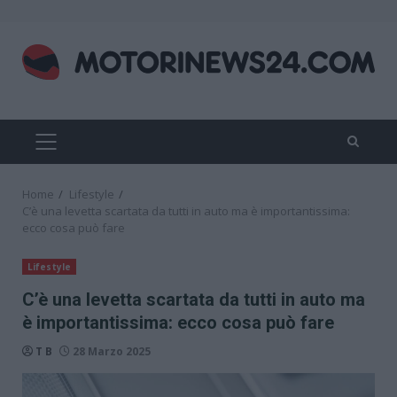
Skip
to
content
PRIMARY
MENU
Home
Lifestyle
C’è una levetta scartata da tutti in auto ma è importantissima:
ecco cosa può fare
Lifestyle
C’è una levetta scartata da tutti in auto ma
è importantissima: ecco cosa può fare
T B
28 Marzo 2025