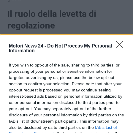
Il ruolo della levetta di
regolazione
La levetta per la regolazione dello specchietto
retrovisore non è solo un accessorio, parliamo di un
Motori News 24 -
Do Not Process My Personal
Information
dispositivo progettato per migliorare la sicurezza.
Nelle auto moderne, gli specchietti retrovisori interni
If you wish to opt-out of the sale, sharing to third parties, or
sono spesso dotati di una funzione di
oscuramento
processing of your personal or sensitive information for
automatico
. Quando i fari di un veicolo che segue
targeted advertising by us, please use the below opt-out
diventano troppo intensi
, questo meccanismo
section to confirm your selection. Please note that after your
attiva l’oscuramento dello specchietto, riducendo
opt-out request is processed you may continue seeing
l’abbagliamento e facilitando la visione della strada.
interest-based ads based on personal information utilized by
us or personal information disclosed to third parties prior to
Nonostante la sua importanza, molti conducenti non
your opt-out. You may separately opt-out of the further
utilizzano questo pulsante. Vi diamo alcuni motivi per
disclosure of your personal information by third parties on the
cui dovresti farlo: il primo è la
r
iduzione
IAB’s list of downstream participants. This information may
dell’abbagliamento
: regolare bene questo
also be disclosed by us to third parties on the
IAB’s List of