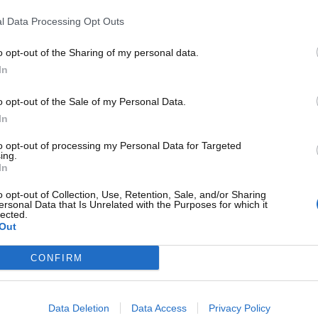
agli tecnici e aggiornamenti
l Data Processing Opt Outs
o opt-out of the Sharing of my personal data.
tovelox fissi, che sono soggetti a periodici controlli di
In
e misurazioni. Inoltre, il
MIMS
ha previsto un
tegrata con nuove postazioni non appena entrate in
o opt-out of the Sale of my Personal Data.
In
utovelox si inserisce in un contesto più ampio di
to opt-out of processing my Personal Data for Targeted
ing.
egli strumenti di rilevazione della velocità e a tutelare i
In
applicazione delle sanzioni. In particolare, la legge prevede
e i dati relativi alla loro ubicazione siano facilmente
o opt-out of Collection, Use, Retention, Sale, and/or Sharing
ersonal Data that Is Unrelated with the Purposes for which it
lected.
Out
CONFIRM
Data Deletion
Data Access
Privacy Policy