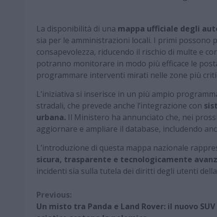
La disponibilità di una
mappa ufficiale degli aut
sia per le amministrazioni locali. I primi possono
consapevolezza, riducendo il rischio di multe e con
potranno monitorare in modo più efficace le postazi
programmare interventi mirati nelle zone più criti
L’iniziativa si inserisce in un più ampio programma
stradali, che prevede anche l’integrazione con
sis
urbana.
Il Ministero ha annunciato che, nei pross
aggiornare e ampliare il database, includendo anc
L’introduzione di questa mappa nazionale rappre
sicura, trasparente e tecnologicamente avan
incidenti sia sulla tutela dei diritti degli utenti dell
Continue
Previous:
Un misto tra Panda e Land Rover: il nuovo SUV
Reading