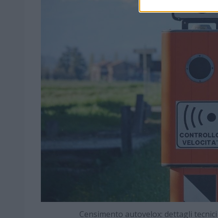
Censimento autovelox: dettagli tecni