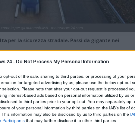
a cambia per gli automobilisti - motorinews24.com
a per la sicurezza stradale. Passi da gigante nei
anti fondamentale per la gestione della sicurezza sulle
ws 24 -
Do Not Process My Personal Information
 un elenco ufficiale e univoco degli
autovelox
installati. La
ali gestite dal MIMS, contiene informazioni precise sulle
to opt-out of the sale, sharing to third parties, or processing of your per
cazione e alla tipologia di controllo effettuato.
formation for targeted advertising by us, please use the below opt-out s
r selection. Please note that after your opt-out request is processed y
lle esigenze di
trasparenza verso gli automobilisti
che
eing interest-based ads based on personal information utilized by us or
 eccesso di velocità senza avere la possibilità di verificare
disclosed to third parties prior to your opt-out. You may separately opt-
ione. La mappa degli autovelox diventa così uno strumento
losure of your personal information by third parties on the IAB’s list of
tto per promuovere una guida più prudente e rispettosa dei
. This information may also be disclosed by us to third parties on the
IA
Participants
that may further disclose it to other third parties.