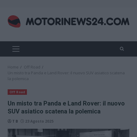
Skip
to
content
PRIMARY
MENU
Home
Off Road
Un misto tra Panda e Land Rover: il nuovo SUV asiatico scatena
la polemica
Off Road
Un misto tra Panda e Land Rover: il nuovo
SUV asiatico scatena la polemica
T B
23 Agosto 2025