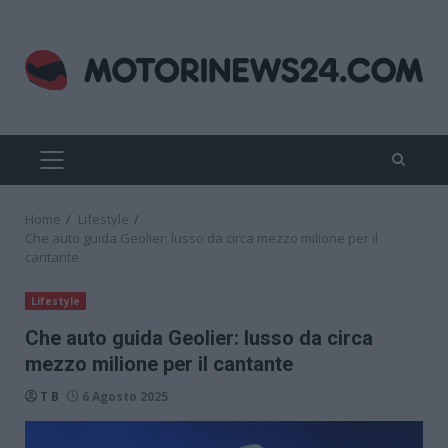
Skip
to
content
PRIMARY
MENU
Home
Lifestyle
Che auto guida Geolier: lusso da circa mezzo milione per il
cantante
Lifestyle
Che auto guida Geolier: lusso da circa
mezzo milione per il cantante
T B
6 Agosto 2025