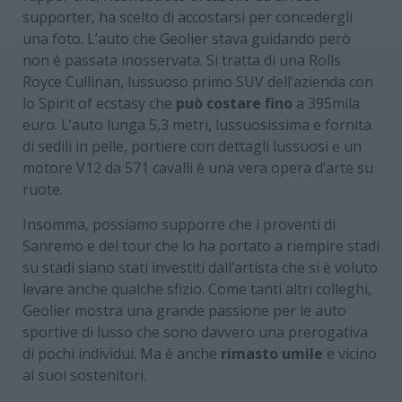
supporter, ha scelto di accostarsi per concedergli
una foto. L’auto che Geolier stava guidando però
non è passata inosservata. Si tratta di una Rolls
Royce Cullinan, lussuoso primo SUV dell’azienda con
lo Spirit of ecstasy che
può costare fino
a 395mila
euro. L’auto lunga 5,3 metri, lussuosissima e fornita
di sedili in pelle, portiere con dettagli lussuosi e un
motore V12 da 571 cavalli è una vera opera d’arte su
ruote.
Insomma, possiamo supporre che i proventi di
Sanremo e del tour che lo ha portato a riempire stadi
su stadi siano stati investiti dall’artista che si è voluto
levare anche qualche sfizio. Come tanti altri colleghi,
Geolier mostra una grande passione per le auto
sportive di lusso che sono davvero una prerogativa
di pochi individui. Ma è anche
rimasto umile
e vicino
ai suoi sostenitori.