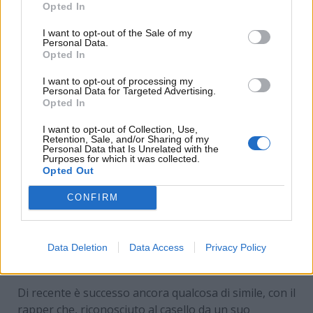
con tutti
e ringraziarli. Un comportamento che
Opted In
l’artista non ha abbandonato neanche oggi che gira
I want to opt-out of the Sale of my
a bordo di una Rolls Royce!
Personal Data.
Opted In
I want to opt-out of processing my
Personal Data for Targeted Advertising.
Opted In
I want to opt-out of Collection, Use,
Retention, Sale, and/or Sharing of my
Personal Data that Is Unrelated with the
Purposes for which it was collected.
Opted Out
CONFIRM
La Cullinan del rapper (Rolls Royce Media) -
www.MotoriNews24.com
Data Deletion
Data Access
Privacy Policy
Di recente è successo ancora qualcosa di simile, con il
rapper che, riconosciuto al casello da un suo