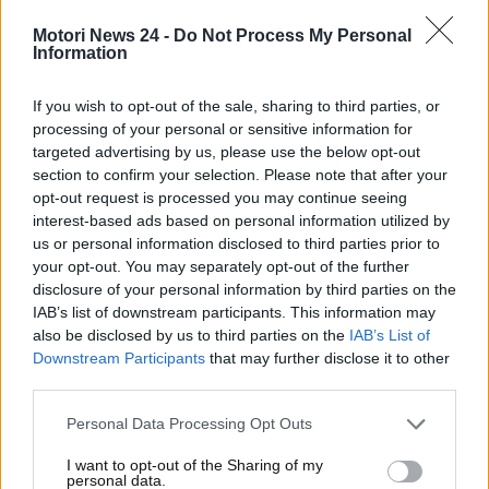
collaborazioni di rilievo
con artisti come Rose
Motori News 24 -
Do Not Process My Personal
Villain, Guè e Ultimo, con cui è nato il brano
L’ultima
Information
poesia
che ha raggiunto il picco delle classifiche
musicali italiane negli ultimi mesi. Una carriera
If you wish to opt-out of the sale, sharing to third parties, or
importante a cui fanno seguito tanti live. E tanti soldi:
processing of your personal or sensitive information for
l’artista è infatti stato pizzicato a bordo di uno dei
targeted advertising by us, please use the below opt-out
section to confirm your selection. Please note that after your
SUV più lussuosi mai concepiti.
opt-out request is processed you may continue seeing
interest-based ads based on personal information utilized by
Geolier “beccato” così dai
us or personal information disclosed to third parties prior to
your opt-out. You may separately opt-out of the further
suoi fans, che auto
disclosure of your personal information by third parties on the
imponente
IAB’s list of downstream participants. This information may
also be disclosed by us to third parties on the
IAB’s List of
Downstream Participants
that may further disclose it to other
Il rapper napoletano è noto per essere molto
third parties.
disponibile con i fans. Anni fa, aveva fatto
impressione il video di quando una macchinata di
Personal Data Processing Opt Outs
suoi followers lo aveva incrociato in autostrada. La
I want to opt-out of the Sharing of my
reazione di Emanuele?
Accostare, fare foto e video
personal data.