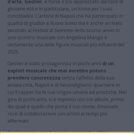
d’arte, Geolier
, è forse il più apprezzato dai fans di
giovane età e in particolare, un’icona per i suoi
concittadini. L’artista di Napoli che ha partecipato in
qualità di giudice a
Nuova Scena
ma è anche arrivato
secondo al
Festival di Sanremo
dello scorso anno in
uno scontro musicale con Angelina Mango è
certamente una delle figure musicali più influenti del
2025.
Geolier è stato protagonista in pochi anni
di un
exploit musicale che mai avrebbe potuto
prendere concretezza
senza l’affetto della sua
amata città, Napoli e di Secondigliano, quartiere in
cui il rapper ha le sue origini umane ed artistiche. Nel
giro di pochi anni, si è imposto con tre album, primo
dei quali è quello che porta il suo nome,
Emanuele
,
ricco di collaborazioni con artisti ai tempi più
affermati.
Poi, Sanremo, per l’appunto, ma
anche altre