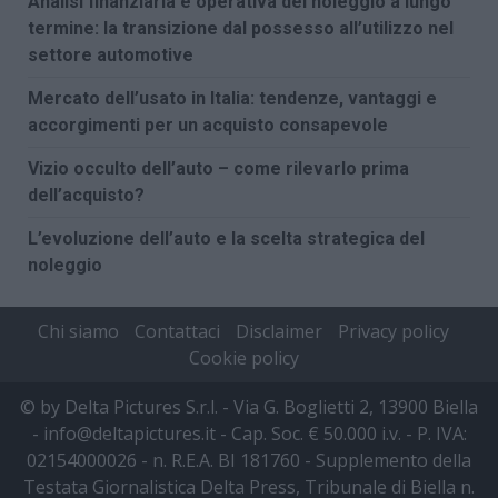
Analisi finanziaria e operativa del noleggio a lungo
termine: la transizione dal possesso all’utilizzo nel
settore automotive
Mercato dell’usato in Italia: tendenze, vantaggi e
accorgimenti per un acquisto consapevole
Vizio occulto dell’auto – come rilevarlo prima
dell’acquisto?
L’evoluzione dell’auto e la scelta strategica del
noleggio
Chi siamo
Contattaci
Disclaimer
Privacy policy
Cookie policy
© by Delta Pictures S.r.l. - Via G. Boglietti 2, 13900 Biella
- info@deltapictures.it - Cap. Soc. € 50.000 i.v. - P. IVA:
02154000026 - n. R.E.A. BI 181760 - Supplemento della
Testata Giornalistica Delta Press, Tribunale di Biella n.