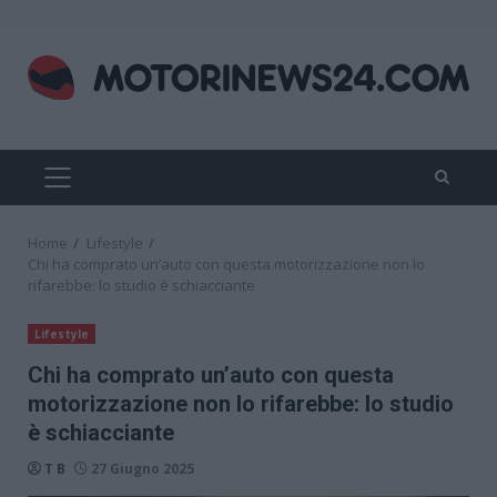
Skip
to
content
PRIMARY
MENU
Home
Lifestyle
Chi ha comprato un’auto con questa motorizzazione non lo
rifarebbe: lo studio è schiacciante
Lifestyle
Chi ha comprato un’auto con questa
motorizzazione non lo rifarebbe: lo studio
è schiacciante
T B
27 Giugno 2025