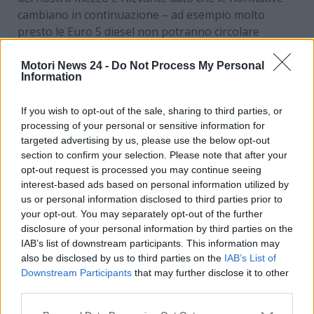
cambiano in continuazione – ad esempio molto
presto le Euro 5 diesel non potranno circolare
praticamente in nessun centro abitato importante
del nostro paese dalle 8.30 alle 18:30 – e che quindi
Motori News 24 -
Do Not Process My Personal
Information
molti di noi potrebbero finire
per buttare i soldi. E
anche le alternative non sembrano poi granché.
If you wish to opt-out of the sale, sharing to third parties, or
processing of your personal or sensitive information for
Auto ibride: una cosa che
targeted advertising by us, please use the below opt-out
section to confirm your selection. Please note that after your
rimpiangono quasi tutti
opt-out request is processed you may continue seeing
interest-based ads based on personal information utilized by
Da fare una premessa importante: questo studio è
us or personal information disclosed to third parties prior to
stato condotto da
Polk
negli Stati Uniti dove a quanto
your opt-out. You may separately opt-out of the further
pare, le automobili ibride, un tipo di vettura molto
disclosure of your personal information by third parties on the
conveniente per tante ragioni,
non hanno
IAB’s list of downstream participants. This information may
attecchito
. Un’auto ibrida consente di beneficiare di
also be disclosed by us to third parties on the
IAB’s List of
Downstream Participants
that may further disclose it to other
molti vantaggi dei motori elettrici – consumi ridotti,
third parties.
silenziosità, inquinamento quasi azzerato – senza
però fare i conti con i loro svantaggi – poca