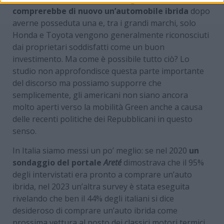
comprerebbe di nuovo un’automobile ibrida
dopo
averne posseduta una e, tra i grandi marchi, solo
Honda e Toyota vengono generalmente riconosciuti
dai proprietari soddisfatti come un buon
investimento. Ma come è possibile tutto ciò? Lo
studio non approfondisce questa parte importante
del discorso ma possiamo supporre che
semplicemente, gli americani non siano ancora
molto aperti verso la mobilità Green anche a causa
delle recenti politiche dei Repubblicani in questo
senso.
In Italia siamo messi un po’ meglio: se nel 2020
un
sondaggio del portale
Areté
dimostrava che il 95%
degli intervistati era pronto a comprare un’auto
ibrida, nel 2023 un’altra survey è stata eseguita
rivelando che ben il 44% degli italiani si dice
desideroso di comprare un’auto ibrida come
prossima vettura al posto dei classici motori termici.