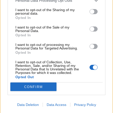
Personal Data Processing Opt Outs
autonomia, range ridotto e lunghi tempi di
rifornimento – ma questo, evidentemente, a molti
I want to opt-out of the Sharing of my
personal data.
non basta.
Opted In
I want to opt-out of the Sale of my
Personal Data.
Opted In
I want to opt-out of processing my
Personal Data for Targeted Advertising.
Opted In
I want to opt-out of Collection, Use,
Retention, Sale, and/or Sharing of my
Personal Data that Is Unrelated with the
Purposes for which it was collected.
Opted Out
CONFIRM
Sono rimasti tutti delusi! -www.MotoriNews24.com
Data Deletion
Data Access
Privacy Policy
In USA insomma
solo il 35% degli automobilisti