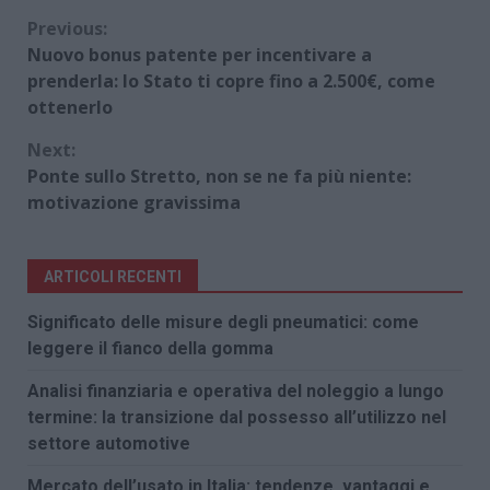
Continue
Previous:
Nuovo bonus patente per incentivare a
Reading
prenderla: lo Stato ti copre fino a 2.500€, come
ottenerlo
Next:
Ponte sullo Stretto, non se ne fa più niente:
motivazione gravissima
ARTICOLI RECENTI
Significato delle misure degli pneumatici: come
leggere il fianco della gomma
Analisi finanziaria e operativa del noleggio a lungo
termine: la transizione dal possesso all’utilizzo nel
settore automotive
Mercato dell’usato in Italia: tendenze, vantaggi e