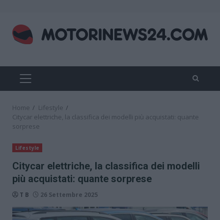
Skip
to
content
PRIMARY
MENU
Home
Lifestyle
Citycar elettriche, la classifica dei modelli più acquistati: quante
sorprese
Lifestyle
Citycar elettriche, la classifica dei modelli
più acquistati: quante sorprese
T B
26 Settembre 2025