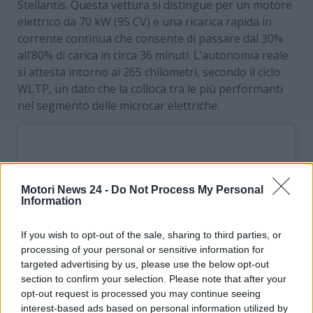
Stellantis. Questa vettura si distingue per un motore
elettrico da 70 kW (95 CV) e una ricarica rapida in
corrente continua che consente di passare dal 30%
all’80% di carica in circa 36 minuti. L’autonomia reale
si attesta intorno ai 265 chilometri, secondo il ciclo
WLTP, un dato che la colloca tra le più performanti
nel segmento delle microcar elettriche.
Motori News 24 -
Do Not Process My Personal
Information
If you wish to opt-out of the sale, sharing to third parties, or
processing of your personal or sensitive information for
targeted advertising by us, please use the below opt-out
section to confirm your selection. Please note that after your
opt-out request is processed you may continue seeing
interest-based ads based on personal information utilized by