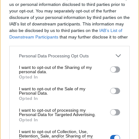
us or personal information disclosed to third parties prior to
your opt-out. You may separately opt-out of the further
Visualizza questo post su Instagram
disclosure of your personal information by third parties on the
IAB’s list of downstream participants. This information may
also be disclosed by us to third parties on the
IAB’s List of
Downstream Participants
that may further disclose it to other
third parties.
Personal Data Processing Opt Outs
I want to opt-out of the Sharing of my
personal data.
Opted In
I want to opt-out of the Sale of my
Personal Data.
Un post condiviso da Auto Günther GmbH (@auto_guenther)
Opted In
I want to opt-out of processing my
Segue la
BYD Dolphin Surf
, conosciuta in Cina come
Personal Data for Targeted Advertising.
BYD Seagull, che offre un motore da 65 kW
Opted In
alimentato da una batteria da 30 kWh. Con
I want to opt-out of Collection, Use,
un’autonomia di circa 220 km WLTP e una ricarica
Retention, Sale, and/or Sharing of my