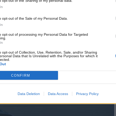
o opt-out of the Sharing of my personal data.
In
riducono la sicurezza di tutti in
o opt-out of the Sale of my Personal Data.
In
to opt-out of processing my Personal Data for Targeted
ing.
ne
CleanCities e Transport & Environment
ha portato alla luce
In
 Sul mercato, infatti, sono stati lanciati sempre più SUV e
rio l’altezza media del cofano anteriore a essere
o opt-out of Collection, Use, Retention, Sale, and/or Sharing
ersonal Data that Is Unrelated with the Purposes for which it
e.
lected.
Out
CONFIRM
Data Deletion
Data Access
Privacy Policy