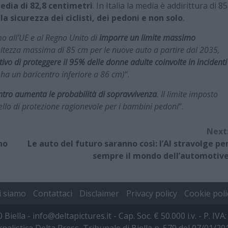
edia di 82,8 centimetri
. In Italia la media è addirittura di 85
 la sicurezza dei ciclisti, dei pedoni e non solo
.
o all’UE e al Regno Unito di
imporre un limite massimo
tezza massima di 85 cm per le nuove auto a partire dal 2035,
tivo di proteggere il 95% delle donne adulte coinvolte in incidenti
 ha un baricentro inferiore a 86 cm)
“.
centro aumenta le probabilità di sopravvivenza
. Il limite imposto
ello di protezione ragionevole per i bambini pedoni
“.
Next
no
Le auto del futuro saranno così: l’AI stravolge pe
sempre il mondo dell’automotiv
i siamo
Contattaci
Disclaimer
Privacy policy
Cookie poli
00 Biella - info@deltapictures.it - Cap. Soc. € 50.000 i.v. - P.