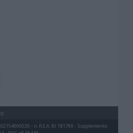
:
r
e
cy
 IVA: 02154000026 - n. R.E.A. BI 181760 - Supplemento