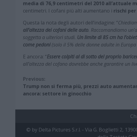
media di 76,9 centimetri del 2010 all’attuale m
centimetri. I cofani più alti aumentano i
rischi per
Questa la nota degli autori dell’indagine: “
Chiediam
all’altezza dei cofani delle auto
. Raccomandiamo un’al
soggetta a ulteriori studi.
Un limite di 85 cm ha l’obiet
come pedoni
(solo il 5% delle donne adulte in Europa
E ancora: “
Essere colpiti al di sotto del proprio bari
all’altezza del cofano dovrebbe anche garantire un liv
Continue
Previous:
Trump non si ferma più, prezzi auto aumenta
Reading
ancora: settore in ginocchio
Ch
© by Delta Pictures S.r.l. - Via G. Boglietti 2, 139