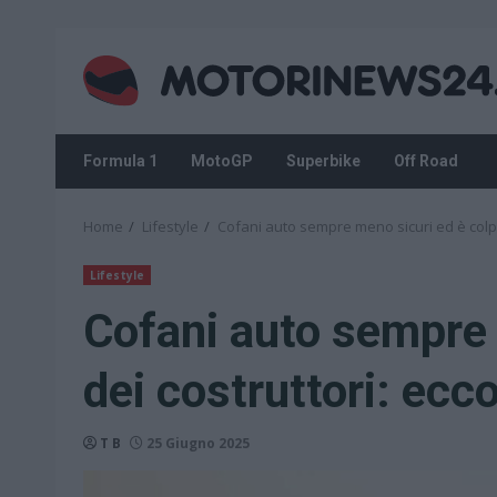
Skip
to
content
Formula 1
MotoGP
Superbike
Off Road
Home
Lifestyle
Cofani auto sempre meno sicuri ed è colpa
Lifestyle
Cofani auto sempre 
dei costruttori: ecc
T B
25 Giugno 2025