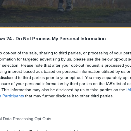
icuri rispetto al passato - www.motorinews24.com
no sicuri rispetto al passato. Un’indagine ha
ws 24 -
Do Not Process My Personal Information
urezza.
to opt-out of the sale, sharing to third parties, or processing of your per
in grado di proteggere e custodire il motore e altre
formation for targeted advertising by us, please use the below opt-out s
 agenti atmosferici e dagli urti. Nella maggior parte dei
r selection. Please note that after your opt-out request is processed y
iore dell’auto. Esso potrà essere
sollevato per questioni
eing interest-based ads based on personal information utilized by us or
disclosed to third parties prior to your opt-out. You may separately opt-
losure of your personal information by third parties on the IAB’s list of
no al design e all’estetica di ogni singolo modello di
. This information may also be disclosed by us to third parties on the
IA
Participants
that may further disclose it to other third parties.
iù concepiti per deformarsi in modo tale da proteggere gli
vidente un dettaglio che, in realtà, farebbe emergere un
l Data Processing Opt Outs
I cofani delle auto di nuova generazione, infatti, hanno una
vetture del passato
. A cosa facciamo riferimento? Ecco tutti 