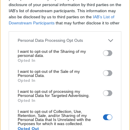
disclosure of your personal information by third parties on the
per area geografica, ottimizzando gli spostamenti e
IAB’s list of downstream participants. This information may
riducendo al minimo i tempi morti. Creare una
also be disclosed by us to third parties on the
IAB’s List of
scaletta di base può essere un esercizio divertente,
Downstream Participants
that may further disclose it to other
che ti permette di visualizzare il tuo percorso e di
third parties.
prepararti al meglio per la tua esplorazione.
Personal Data Processing Opt Outs
I want to opt-out of the Sharing of my
personal data.
Opted In
I want to opt-out of the Sale of my
Personal Data.
Opted In
I want to opt-out of processing my
Personal Data for Targeted Advertising.
Opted In
I want to opt-out of Collection, Use,
Retention, Sale, and/or Sharing of my
Personal Data that Is Unrelated with the
Interno cabina aereo con poltrone e finestrini
Purposes for which it was collected.
laterali – www.motorinews24.com
Opted Out