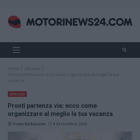
Skip
to
content
PRIMARY
MENU
Home
Lifestyle
Pronti partenza via: ecco come organizzare al meglio la tua
vacanza
Lifestyle
Pronti partenza via: ecco come
organizzare al meglio la tua vacanza
Team Redazione
8 Settembre 2025