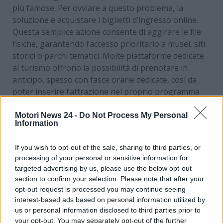
più famose. Per ovviare a questo problema, la
soluzione è acquistare i biglietti d’ingresso online.
Questa semplice azione consente di aggirare le file
fisiche, garantendo l’accesso prioritario a musei, siti
storici o parchi tematici. Molte piattaforme dedicate
al turismo offrono la possibilità di prenotare in
anticipo, spesso con fasce orarie dedicate, così da
poter inserire l’attrazione nel proprio programma
senza il timore di perdere tempo prezioso.
Motori News 24 -
Do Not Process My Personal
Information
L’itinerario: la rotta verso una
scoperta efficace
If you wish to opt-out of the sale, sharing to third parties, or
processing of your personal or sensitive information for
Per evitare di vagare senza meta e sfruttare al
targeted advertising by us, please use the below opt-out
meglio ogni ora, è essenziale definire un itinerario di
section to confirm your selection. Please note that after your
viaggio. Non è necessario un piano minuzioso, ma
opt-out request is processed you may continue seeing
una traccia di base che tenga conto delle distanze e
interest-based ads based on personal information utilized by
del tempo di percorrenza tra i vari punti di interesse.
us or personal information disclosed to third parties prior to
Mappare i percorsi ti aiuterà a raggruppare le visite
your opt-out. You may separately opt-out of the further