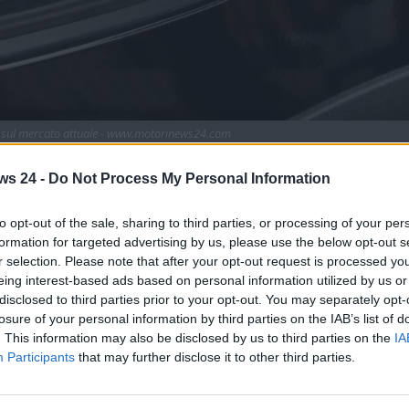
ti sul mercato attuale - www.motorinews24.com
 convenienti – per consumi e costi – sul mercato
ws 24 -
Do Not Process My Personal Information
to opt-out of the sale, sharing to third parties, or processing of your per
che in tutto il Vecchio Continente, sono in calo rispetto a
formation for targeted advertising by us, please use the below opt-out s
el mercato delle auto ibride e di quelle elettriche. Inoltre,
r selection. Please note that after your opt-out request is processed y
 più
blocchi alla circolazione
– specie nelle grandi città –
eing interest-based ads based on personal information utilized by us or
disclosed to third parties prior to your opt-out. You may separately opt-
losure of your personal information by third parties on the IAB’s list of
ia abbastanza chiaro, in giro sono presenti ancora
. This information may also be disclosed by us to third parties on the
IA
 Inoltre, sia sul mercato dell’usato che su quello delle auto
Participants
that may further disclose it to other third parties.
 per quanto concerne le vetture diesel
.