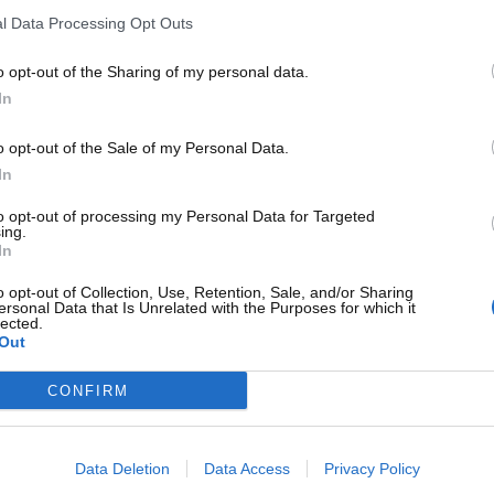
iesel maggiormente conveniente in riferimento al
l Data Processing Opt Outs
ta classifica troviamo, senza dubbio, la
Fiat Tipo
. A un
e mettere le mani su una vettura diesel dotata di un ottimo 1.6
o opt-out of the Sharing of my personal data.
noltre, sono molto limitati. Sarà possibile percorrere circa 21
In
o opt-out of the Sale of my Personal Data.
ù convenienti sul mercato: non
In
ioni
to opt-out of processing my Personal Data for Targeted
ing.
iamo la
Renault Clio
, a un prezzo di poco superiore ai
In
rittura inferiori rispetto a quelli della Fiat Tipo. Con questa
o opt-out of Collection, Use, Retention, Sale, and/or Sharing
percorrere più di 23 chilometri con un solo litro di gasolio.
ersonal Data that Is Unrelated with the Purposes for which it
lected.
Out
CONFIRM
Data Deletion
Data Access
Privacy Policy