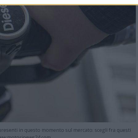
i presenti in questo momento sul mercato: scegli fra questi
www.motorinews24.com