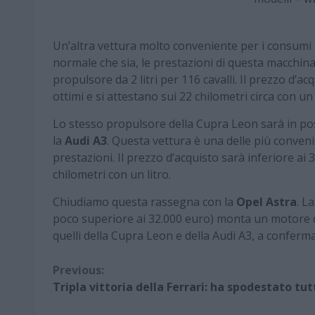
Un’altra vettura molto conveniente per i consumi –
normale che sia, le prestazioni di questa macchi
propulsore da 2 litri per 116 cavalli. Il prezzo d’a
ottimi e si attestano sui 22 chilometri circa con un 
Lo stesso propulsore della Cupra Leon sarà in po
la
Audi A3
. Questa vettura è una delle più conveni
prestazioni. Il prezzo d’acquisto sarà inferiore ai
chilometri con un litro.
Chiudiamo questa rassegna con la
Opel Astra
. L
poco superiore ai 32.000 euro) monta un motore da 
quelli della Cupra Leon e della Audi A3, a confer
Continue
Previous:
Tripla vittoria della Ferrari: ha spodestato tut
Reading