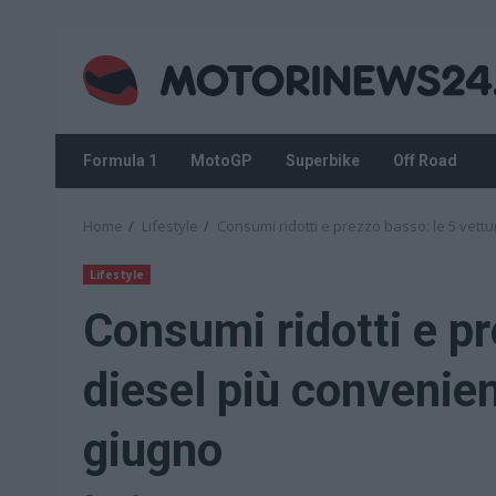
Skip
to
content
Formula 1
MotoGP
Superbike
Off Road
Home
Lifestyle
Consumi ridotti e prezzo basso: le 5 vettu
Lifestyle
Consumi ridotti e pr
diesel più convenien
giugno