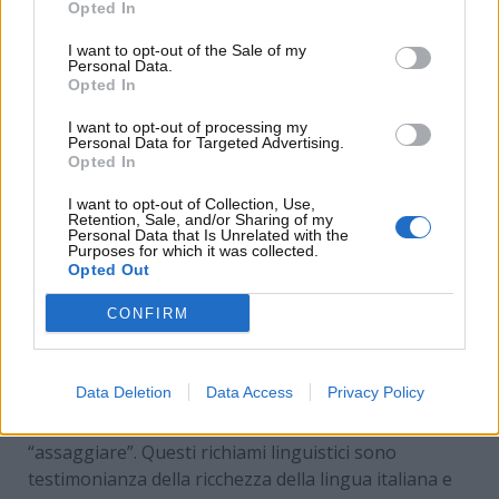
Opted In
Cognomi e marchi automobilistici: radici artigianali e
I want to opt-out of the Sale of my
storiche- www.MotoriNews24.com
Personal Data.
Opted In
I want to opt-out of processing my
Non solo Ferrari: molti marchi automobilistici italiani
Personal Data for Targeted Advertising.
Opted In
nascono da cognomi legati a mestieri o ruoli sociali
antichi. Ad esempio,
Maserati
, storico rivale di
I want to opt-out of Collection, Use,
Ferrari, deriva da “massaio”, ovvero chi gestiva una
Retention, Sale, and/or Sharing of my
Personal Data that Is Unrelated with the
masseria o una grande azienda agricola.
Questo
Purposes for which it was collected.
Opted Out
termine, ormai in disuso, sottolinea ancora una
volta le radici profonde dei cognomi italiani nelle
CONFIRM
attività quotidiane della vita rurale.
Anche
Lamborghini
, altro celebre marchio di auto
Data Deletion
Data Access
Privacy Policy
sportive, ha un’origine interessante: il cognome
deriva dal latino “lambere”, che significa “bere” o
“assaggiare”. Questi richiami linguistici sono
testimonianza della ricchezza della lingua italiana e