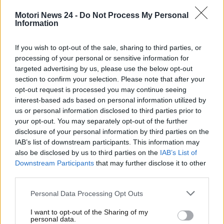
Il simbolo del marchio, il
cavallino rampante
, ha
una storia affascinante: fu adottato da Enzo Ferrari
Motori News 24 -
Do Not Process My Personal
Information
nel 1923 come portafortuna, donatogli dalla madre
dell’aviatore italiano Francesco Baracca, il cui aereo
recava questo emblema durante la Prima Guerra
If you wish to opt-out of the sale, sharing to third parties, or
processing of your personal or sensitive information for
Mondiale.
Il campo giallo che fa da sfondo al
targeted advertising by us, please use the below opt-out
cavallino è invece un omaggio al colore della
section to confirm your selection. Please note that after your
città di Modena, terra natale del fondatore.
opt-out request is processed you may continue seeing
interest-based ads based on personal information utilized by
us or personal information disclosed to third parties prior to
your opt-out. You may separately opt-out of the further
disclosure of your personal information by third parties on the
IAB’s list of downstream participants. This information may
also be disclosed by us to third parties on the
IAB’s List of
Downstream Participants
that may further disclose it to other
third parties.
Personal Data Processing Opt Outs
I want to opt-out of the Sharing of my
personal data.