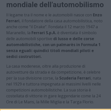
mondiale dell’automobilismo
Il legame tra il nome e le automobili nasce con
Enzo
Ferrari
, il fondatore della casa automobilistica, noto
anche come “il Drake”. Fondata il 12 marzo 1947 a
Maranello, la
Ferrari S.p.A.
è diventata il simbolo
delle automobili sportive
di lusso e delle corse
automobilistiche, con un palmarès in Formula 1
senza eguali: quindici titoli mondiali piloti e
sedici costruttori.
La casa modenese, oltre alla produzione di
autovetture da strada e da competizione, è celebre
per la sua divisione corse, la
Scuderia Ferrari
, nata
nel 1929 e tuttora impegnata ai massimi livelli nelle
competizioni automobilistiche. La sua storia è
costellata di vittorie in gare leggendarie come la 24
Ore di Le Mans, la Mille Miglia e la Targa Florio.