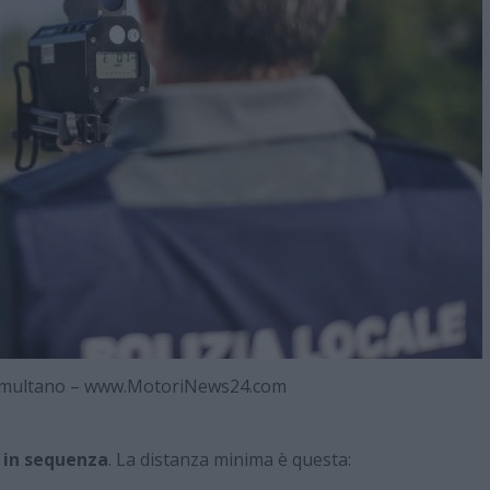
ti multano – www.MotoriNews24.com
 in sequenza
. La distanza minima è questa: