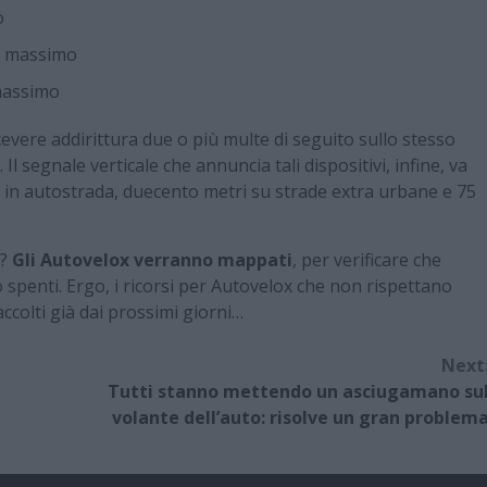
o
al massimo
 massimo
evere addirittura due o più multe di seguito sullo stesso
Il segnale verticale che annuncia tali dispositivi, infine, va
 in autostrada, duecento metri su strade extra urbane e 75
e?
Gli Autovelox verranno mappati
, per verificare che
spenti. Ergo, i ricorsi per Autovelox che non rispettano
olti già dai prossimi giorni…
Next
Tutti stanno mettendo un asciugamano su
volante dell’auto: risolve un gran problem