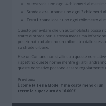
Autostrade: uno ogni 4 chilometri al massim
Strade extra urbane: uno ogni 3 chilometri 
Extra Urbane locali: uno ogni chilometro al
Questo per evitare che un automobilista possa ric
tratto di strada per la stessa medesima infrazione. 
posizionato ad almeno un chilometro dallo stesso
su strade urbane.
E se un Comune non si allinea a queste normativ
rispettino queste norme mentre gli altri andranno 
queste normative possono essere regolarmente acc
Continue
Previous:
È come la Tesla Model Y ma costa meno di un
Reading
terzo: la super auto da 16.000€