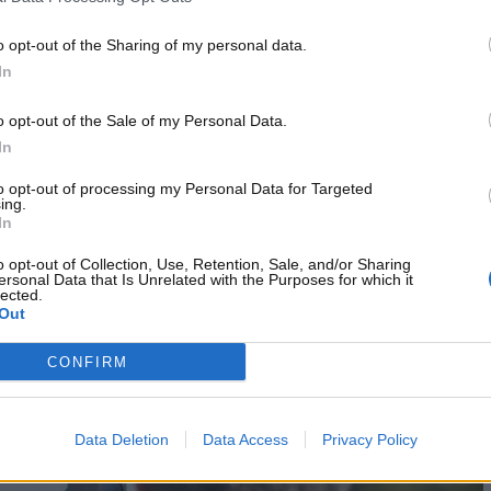
sono le nuove regole.
o opt-out of the Sharing of my personal data.
iterio, la legge
In
cità ed i limiti
: ora, gli Autovelox potranno essere
o opt-out of the Sale of my Personal Data.
elocità non è inferiore a 50km/h. Nel caso di strade extra
In
i oltre 20 chilometri orari in confronto a quanto previsto dal
to opt-out of processing my Personal Data for Targeted
S in autostrada si può viaggiare al massimo a 130 chilometri
ing.
In
o dove il limite è di 100 chilometri all’ora.
o opt-out of Collection, Use, Retention, Sale, and/or Sharing
ersonal Data that Is Unrelated with the Purposes for which it
lected.
Out
CONFIRM
Data Deletion
Data Access
Privacy Policy