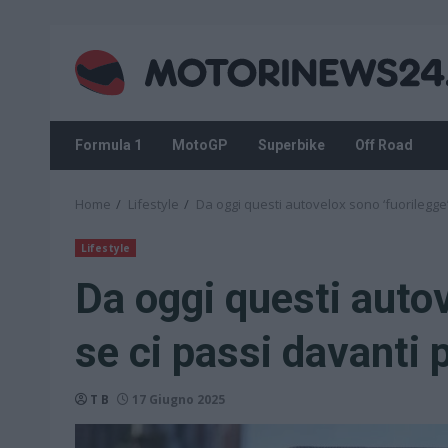
Skip
to
content
Formula 1
MotoGP
Superbike
Off Road
Home
Lifestyle
Da oggi questi autovelox sono ‘fuorilegge’:
Lifestyle
Da oggi questi autov
se ci passi davanti p
T B
17 Giugno 2025