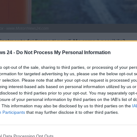
elox - www.MotoriNews24.com
finalmente fai “come ti pare”. Ma come è possibile?
 ridotta
rispetto a questi paesi, ha una densità di Autovelo
ws 24 -
Do Not Process My Personal Information
Russia e Stati Uniti. Una questione spinosa che più volte
 dopo l’ennesima multa a chiedersi se questo sia necessario o
to opt-out of the sale, sharing to third parties, or processing of your per
formation for targeted advertising by us, please use the below opt-out s
 i Comuni.
r selection. Please note that after your opt-out request is processed y
 Matteo Salvini, che già in periodo elettorale aveva parlato
eing interest-based ads based on personal information utilized by us or
disclosed to third parties prior to your opt-out. You may separately opt-
li Autovelox “selvaggi”
sembra aver deciso di intervenire
losure of your personal information by third parties on the IAB’s list of
cittadini una serie di norme a cui attingere per capire se una
. This information may also be disclosed by us to third parties on the
IA
Participants
that may further disclose it to other third parties.
il 12 giugno, che saranno molto importanti anche per i
questi strumenti: infatti, un quadro legislativo più concreto e
i pretestuosi e dall’altra parte di accogliere quelli che
l Data Processing Opt Outs