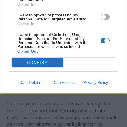
Opted In
I want to opt-out of processing my
Personal Data for Targeted Advertising.
Opted In
I want to opt-out of Collection, Use,
Retention, Sale, and/or Sharing of my
Personal Data that Is Unrelated with the
Purposes for which it was collected.
Opted Out
CONFIRM
Divieto ufficiale sui voli aerei: la svolta di USA e UE –
Data Deletion
Data Access
Privacy Policy
www.motorinews24.com
La stessa decisione è stata presa anche negli Stati
Uniti. La Transportation Security Administration
(TSA) ha annunciato il divieto di portare nei bagagli
da stiva i caricabatterie portatili alimentati da