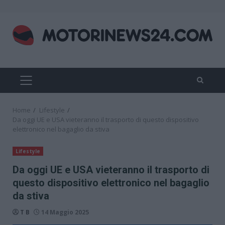
Skip
to
content
PRIMARY
MENU
Home
Lifestyle
Da oggi UE e USA vieteranno il trasporto di questo dispositivo
elettronico nel bagaglio da stiva
Lifestyle
Da oggi UE e USA vieteranno il trasporto di
questo dispositivo elettronico nel bagaglio
da stiva
T B
14 Maggio 2025