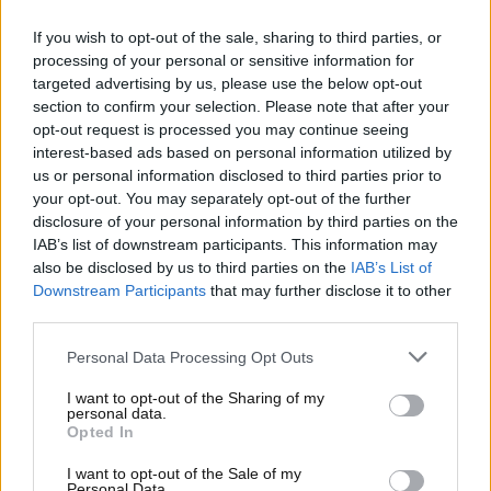
Europa è l’Agenzia europea per la sicurezza aerea
If you wish to opt-out of the sale, sharing to third parties, or
(EASA) ad aver emanato linee guida molto chiare
sul
processing of your personal or sensitive information for
trasporto di batterie portatili, note come power
targeted advertising by us, please use the below opt-out
bank
, e di batterie al litio durante il volo.
section to confirm your selection. Please note that after your
opt-out request is processed you may continue seeing
Divieto ufficiale sui voli aerei:
interest-based ads based on personal information utilized by
us or personal information disclosed to third parties prior to
la svolta di USA e UE
your opt-out. You may separately opt-out of the further
disclosure of your personal information by third parties on the
L’EASA stabilisce infatti che le batterie al litio,
IAB’s list of downstream participants. This information may
comprese quelle utilizzate nei caricabatterie portatili,
also be disclosed by us to third parties on the
IAB’s List of
devono essere trasportate esclusivamente nel
Downstream Participants
that may further disclose it to other
third parties.
bagaglio a mano e mai nel bagaglio da stiva
.
Inoltre queste batterie devono essere protette
Personal Data Processing Opt Outs
individualmente per evitare cortocircuiti e non
devono essere ricaricate a bordo dell’aereo. È infine
I want to opt-out of the Sharing of my
personal data.
consentito a ogni viaggiatore di portare al massimo
Opted In
due batterie di riserva.
I want to opt-out of the Sale of my
Personal Data.