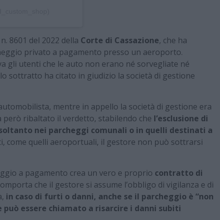
d_custom_shop)
n. 8601 del 2022 della
Corte di Cassazione
, che ha
rcheggio privato a pagamento presso un aeroporto.
ava gli utenti che le auto non erano né sorvegliate né
lo sottratto ha citato in giudizio la società di gestione
automobilista, mentre in appello la società di gestione era
però ribaltato il verdetto, stabilendo che
l’esclusione di
 soltanto nei parcheggi comunali o in quelli destinati a
ti, come quelli aeroportuali, il gestore non può sottrarsi
heggio a pagamento crea un vero e proprio
contratto di
comporta che il gestore si assume l’obbligo di vigilanza e di
a,
in caso di furti o danni, anche se il parcheggio è “non
e può essere chiamato a risarcire i danni subiti