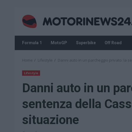
Skip
to
content
Formula 1
MotoGP
Superbike
Off Road
Home
Lifestyle
Danni auto in un parcheggio privato: la s
Lifestyle
Danni auto in un par
sentenza della Cassa
situazione