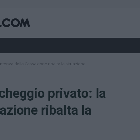
entenza della Cassazione ribalta la situazione
cheggio privato: la
zione ribalta la