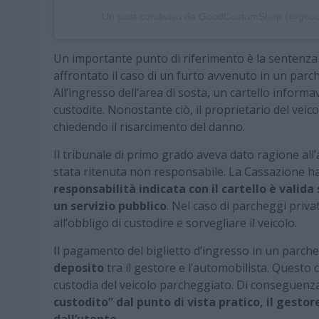
Un post condiviso da GoodCustomShop (@goo
Un importante punto di riferimento è la sentenza 
affrontato il caso di un furto avvenuto in un pa
All’ingresso dell’area di sosta, un cartello inform
custodite. Nonostante ciò, il proprietario del veico
chiedendo il risarcimento del danno.
Il tribunale di primo grado aveva dato ragione all’
stata ritenuta non responsabile. La Cassazione ha 
responsabilità indicata con il cartello è valida
un servizio pubblico
. Nel caso di parcheggi priva
all’obbligo di custodire e sorvegliare il veicolo.
Il pagamento del biglietto d’ingresso in un parc
deposito
tra il gestore e l’automobilista. Questo 
custodia del veicolo parcheggiato. Di conseguenz
custodito” dal punto di vista pratico, il gestor