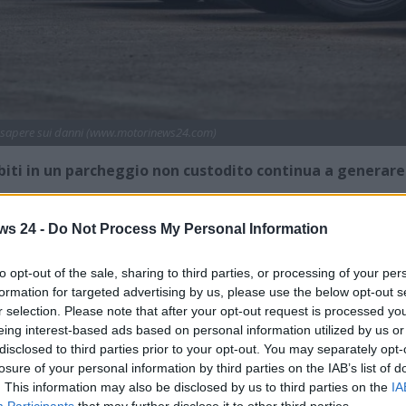
a sapere sui danni (www.motorinews24.com)
ubiti in un parcheggio non custodito continua a generare
i in un parcheggio non custodito
continua a generare
ws 24 -
Do Not Process My Personal Information
private. Spesso, infatti, nei parcheggi a pagamento si
ità per furti o danneggiamenti ai veicoli in sosta. Ma questi
to opt-out of the sale, sharing to third parties, or processing of your per
re il gestore da ogni obbligo? La risposta, a partire dalla più
formation for targeted advertising by us, please use the below opt-out s
r selection. Please note that after your opt-out request is processed y
 chiarisce aspetti importanti del rapporto contrattuale tra
eing interest-based ads based on personal information utilized by us or
disclosed to third parties prior to your opt-out. You may separately opt-
losure of your personal information by third parties on the IAB’s list of
nsabilità: cosa prevede la legge
. This information may also be disclosed by us to third parties on the
IA
Participants
that may further disclose it to other third parties.