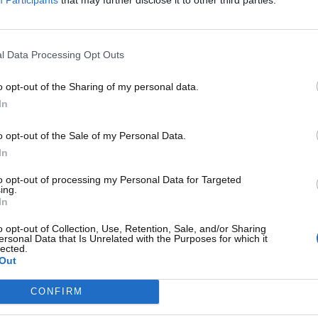
nto, è prassi comune trovare cartelli con diciture che
enza di controllo. Tali scritte hanno l’obiettivo di informare
ilità per eventuali furti o danneggiamenti. Tuttavia,
la
l Data Processing Opt Outs
nte a liberare il gestore da ogni responsabilità
.
o opt-out of the Sharing of my personal data.
ttolineato che questi avvisi non possono rappresentare
In
quando si tratta di parcheggi privati. Il semplice fatto di
etario o il gestore dall’obbligo di vigilanza minima e dalla
o opt-out of the Sale of my Personal Data.
In
to opt-out of processing my Personal Data for Targeted
ing.
In
o opt-out of Collection, Use, Retention, Sale, and/or Sharing
ersonal Data that Is Unrelated with the Purposes for which it
lected.
Out
CONFIRM