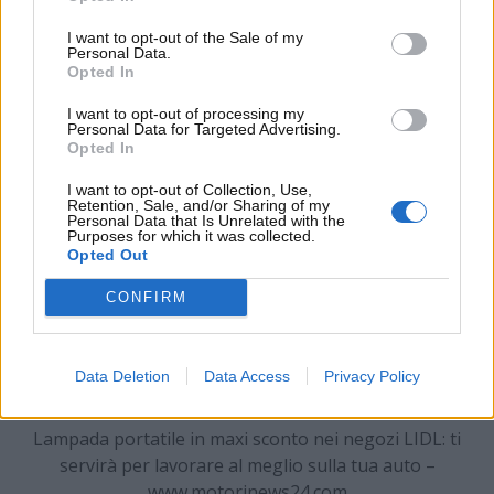
utilissimo da poter sfruttare in ambienti non troppo
luminosi o durante alcune operazioni di
I want to opt-out of the Sale of my
Personal Data.
manutenzione all’interno della tua auto. Andiamo a
Opted In
scoprire gli ulteriori dettagli a riguardo.
I want to opt-out of processing my
Personal Data for Targeted Advertising.
Opted In
I want to opt-out of Collection, Use,
Retention, Sale, and/or Sharing of my
Personal Data that Is Unrelated with the
Purposes for which it was collected.
Opted Out
CONFIRM
Data Deletion
Data Access
Privacy Policy
Lampada portatile in maxi sconto nei negozi LIDL: ti
servirà per lavorare al meglio sulla tua auto –
www.motorinews24.com