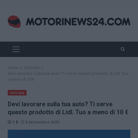
Skip
to
content
PRIMARY
MENU
Home
Lifestyle
Devi lavorare sulla tua auto? Ti serve questo prodotto di Lidl. Tuo
a meno di 10 €
Lifestyle
Devi lavorare sulla tua auto? Ti serve
questo prodotto di Lidl. Tuo a meno di 10 €
T B
5 Settembre 2025