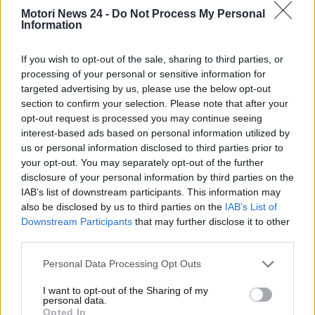
sfuggire
. Nelle prossime righe scopriremo un
Motori News 24 -
Do Not Process My Personal
Information
particolare
oggetto che si trova ora in offerta da
Lidl
. Si tratta di uno
strumento molto utile nel
If you wish to opt-out of the sale, sharing to third parties, or
caso in cui si abbia necessità di lavorare sulla
processing of your personal or sensitive information for
propria auto
con alcuni piccoli interventi di
targeted advertising by us, please use the below opt-out
manutenzione. Ecco tutto quello che c’è da sapere.
section to confirm your selection. Please note that after your
opt-out request is processed you may continue seeing
Corri da Lidl per acquistare
interest-based ads based on personal information utilized by
us or personal information disclosed to third parties prior to
questo oggetto di
your opt-out. You may separately opt-out of the further
disclosure of your personal information by third parties on the
fondamentale importanza:
IAB’s list of downstream participants. This information may
also be disclosed by us to third parties on the
IAB’s List of
tutto quello che c’è da
Downstream Participants
that may further disclose it to other
third parties.
sapere
Personal Data Processing Opt Outs
Con meno di 10 euro da Lidl
potrai portarti a casa
un oggetto molto interessante. Ci riferiamo a una
I want to opt-out of the Sharing of my
personal data.
particolare
lampada portatile
. Uno strumento
Opted In