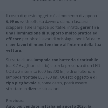
Il costo di questo oggetto è al momento di appena
6,99 euro
. Un’offerta davvero da non lasciarsi
scappare. Tale lampada portatile, infatti,
garantirà
una illuminazione di supporto molto pratica ed
efficace
per piccoli lavori di bricolage, per il fai da te
o
per lavori di manutenzione all’interno della tua
vettura
.
Si tratta di una
lampada con batteria ricaricabile
(da 3,7 V agli ioni di litio) e con la presenza di un LED
COB a 2 intensità (600 lm/300 lm) e di un’ulteriore
lampada frontale LED (60 lm). Questo oggetto è
di
tipo pieghevole
e, come detto, potrà essere
sfruttato in diverse situazioni.
Continue
Previous:
Auto più vendute in Italia ad agosto 2025, la