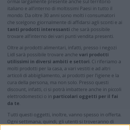
ormai largamente presente anche sul territorio
italiano e all’interno di moltissimi Paesi in tutto il
mondo. Da oltre 30 anni sono molti i consumatori
che scelgono giornalmente di affidarsi agli sconti e ai
tanti prodotti interessanti
che sarà possibile
trovare all’interno dei vari punti vendita presenti.
Oltre ai prodotti alimentari, infatti, presso i negozi
Lidl sarà possibile trovare anche
vari prodotti
utilissimi in diversi ambiti e settori
. Ci riferiamo a
molti prodotti per la casa, a vari vestiti e ad altri
articoli di abbigliamento, ai prodotti per l’igiene e la
cura della persona, ma non solo. Presso questi
discount, infatti, ci si potrà imbattere anche in piccoli
elettrodomestici o in
particolari oggetti per il fai
da te
.
Tutti questi oggetti, inoltre, vanno spesso in offerta.
Ogni settimana, quindi, gli utenti si troveranno di
fronte a vere e proprie
occasioni da non lasciarsi