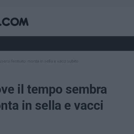
ssersi fermato: monta in sella e vacci subito
dove il tempo sembra
ta in sella e vacci