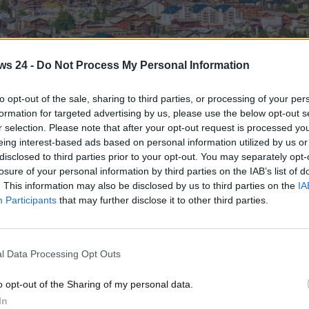
ws 24 -
Do Not Process My Personal Information
to opt-out of the sale, sharing to third parties, or processing of your per
liono visitare - www.MotoriNews24.com
formation for targeted advertising by us, please use the below opt-out s
 in moto o auto’ vi presentiamo uno dei borghi italiani
r selection. Please note that after your opt-out request is processed y
eing interest-based ads based on personal information utilized by us or
 davvero.
disclosed to third parties prior to your opt-out. You may separately opt-
 soldi possano comprare, usata o nuova, se poi non avete
losure of your personal information by third parties on the IAB’s list of
. This information may also be disclosed by us to third parties on the
IA
alia abbiamo la fortuna di avere dei luoghi che sembrano
Participants
that may further disclose it to other third parties.
ivi al punto che anche VIP di fama mondiale come Ewan
ro paese per goderseli.
i vive una vita completamente diversa da quella a cui siamo
l Data Processing Opt Outs
anti, le megalopoli in cui viviamo e passiamo la maggior parte
rcare la moto e dirigerci in questi luoghi
non è ben chiaro
,
o opt-out of the Sharing of my personal data.
è così emozionante, è tutto meno che un problema.
In