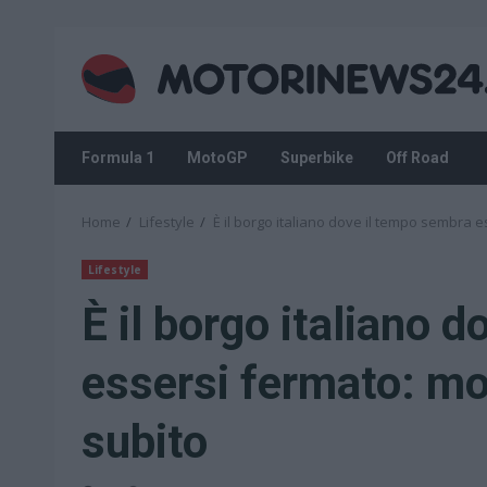
Skip
to
content
Formula 1
MotoGP
Superbike
Off Road
Home
Lifestyle
È il borgo italiano dove il tempo sembra e
Lifestyle
È il borgo italiano 
essersi fermato: mon
subito