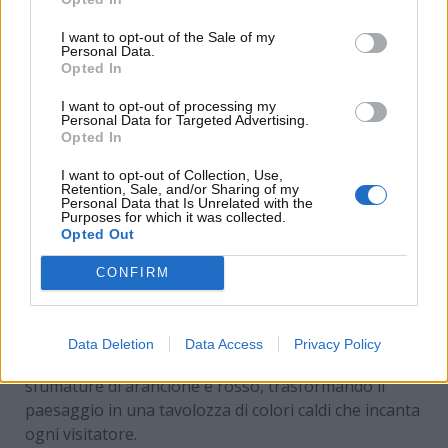
vero e proprio rifugio per la fauna selvatica. In
un’intervista, la biologa ambientale Marija Novak
I want to opt-out of the Sale of my
Personal Data.
sottolinea l’importanza di tali ecosistemi: “La
Opted In
conservazione di habitat come quello di Plitvice è
I want to opt-out of processing my
cruciale non solo per le specie che lo abitano, ma per
Personal Data for Targeted Advertising.
la salute dell’intero pianeta”.
Opted In
I want to opt-out of Collection, Use,
Le stagioni per visitare il
Retention, Sale, and/or Sharing of my
Personal Data that Is Unrelated with the
parco
Purposes for which it was collected.
Opted Out
Il Parco Nazionale di Plitvice è aperto tutto l’anno,
CONFIRM
ma ogni stagione offre un’esperienza unica. La
primavera
è il periodo ideale per visitare, poiché le
cascate sono particolarmente rigogliose grazie alla
Data Deletion
Data Access
Privacy Policy
fusione della neve. In
autunno
, il foliage regala
sfumature di arancione e rosso, trasformando il
paesaggio in una tavolozza di colori caldi che incanta
ogni visitatore.