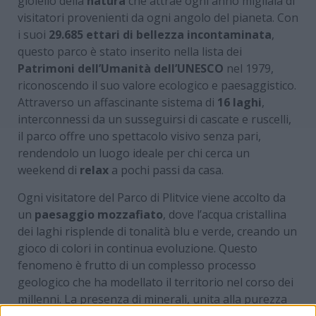
gioiello della
natura
che attrae ogni anno migliaia di
visitatori provenienti da ogni angolo del pianeta. Con
i suoi
29.685 ettari di bellezza incontaminata
,
questo parco è stato inserito nella lista dei
Patrimoni dell’Umanità dell’UNESCO
nel 1979,
riconoscendo il suo valore ecologico e paesaggistico.
Attraverso un affascinante sistema di
16 laghi
,
interconnessi da un susseguirsi di cascate e ruscelli,
il parco offre uno spettacolo visivo senza pari,
rendendolo un luogo ideale per chi cerca un
weekend di
relax
a pochi passi da casa.
Ogni visitatore del Parco di Plitvice viene accolto da
un
paesaggio mozzafiato
, dove l’acqua cristallina
dei laghi risplende di tonalità blu e verde, creando un
gioco di colori in continua evoluzione. Questo
fenomeno è frutto di un complesso processo
geologico che ha modellato il territorio nel corso dei
millenni. La presenza di minerali, unita alla purezza
dell’acqua, contribuisce a rendere queste acque così