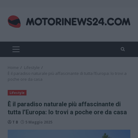
Skip
to
content
PRIMARY
MENU
Home
Lifestyle
È il paradiso naturale più affascinante di tutta l’Europa: lo trovi a
poche ore da casa
Lifestyle
È il paradiso naturale più affascinante di
tutta l’Europa: lo trovi a poche ore da casa
T B
5 Maggio 2025