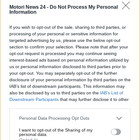
speciali. Secondo il geologo Ivan Štulhofer,
“la
Motori News 24 -
Do Not Process My Personal
Information
formazione di questi laghi carsici è il risultato di una
lunga interazione tra l’acqua e le rocce calcaree, che ha
If you wish to opt-out of the sale, sharing to third parties, or
plasmato un
ecosistema unico
nel suo genere”
.
processing of your personal or sensitive information for
targeted advertising by us, please use the below opt-out
Il Parco Nazionale dei Laghi di Plitvice non è solo un
section to confirm your selection. Please note that after your
luogo di
bellezza visiva
, ma anche un habitat ricco
opt-out request is processed you may continue seeing
di
biodiversità
. Oltre 22 specie protette, secondo la
interest-based ads based on personal information utilized by
Legge sulla tutela della natura della Repubblica di
us or personal information disclosed to third parties prior to
Croazia, popolano questo territorio. Tra queste, la
your opt-out. You may separately opt-out of the further
Scarpetta di Venere
, considerata l’orchidea più
disclosure of your personal information by third parties on the
IAB’s list of downstream participants. This information may
bella d’Europa, e piante carnivore come la
Rosolida
,
also be disclosed by us to third parties on the
IAB’s List of
che attirano l’attenzione di botanici e appassionati.
Downstream Participants
that may further disclose it to other
third parties.
La fauna del parco è altrettanto variegata: si
possono avvistare
157 specie di uccelli
, 50 specie di
Personal Data Processing Opt Outs
mammiferi, e una miriade di insetti, tra cui
321
specie di farfalle
. La presenza di animali iconici
I want to opt-out of the Sharing of my
personal data.
come l’
orso bruno
e la
lince
rende questo parco un
Opted In