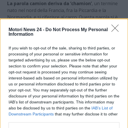
La parola camion deriva da ‘chamion’
, un termine
nato nel nord della Francia, fra la Piccardia e la
Normandia, e si riferisce al carro. Questa parola si è
diffusa verso la fine dell’800
ed è stata utilizzata
Motori News 24 -
Do Not Process My Personal
assai rapidamente da molti altri Stati nel mondo;
Information
Italia, Spagna e Portogallo sono state seguite
davvero da molti altri Paesi nel corso del tempo. Il
If you wish to opt-out of the sale, sharing to third parties, or
primo prototipo
di camon è nato nel
1896
; fu
processing of your personal or sensitive information for
realizzato poco dopo l’introduzione del motore a
targeted advertising by us, please use the below opt-out
scoppio, una delle invenzioni più importanti del 19°
section to confirm your selection. Please note that after your
secolo, e lo crediamo bene per due ragioni: fino a
opt-out request is processed you may continue seeing
interest-based ads based on personal information utilized by
quel momento i carri venivano spostati con l’ausilio
us or personal information disclosed to third parties prior to
degli animali, metodo all’epoca già piuttosto
your opt-out. You may separately opt-out of the further
antiquato.
disclosure of your personal information by third parties on the
IAB’s list of downstream participants. This information may
also be disclosed by us to third parties on the
IAB’s List of
Downstream Participants
that may further disclose it to other
third parties.