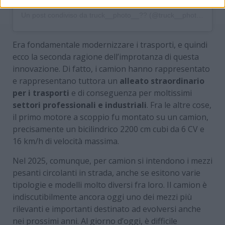
Un post condiviso da truck__photo__?? (@truck__photo__)
Era fondamentale modernizzare i trasporti, e quindi
ecco la seconda ragione dell’improtanza di questa
innovazione. Di fatto, i camion hanno rappresentato
e rappresentano tuttora un
alleato straordinario
per i trasporti
e di conseguenza per moltissimi
settori professionali e industriali
. Fra le altre cose,
il primo motore a scoppio fu montato su un camion,
precisamente un bicilindrico 2200 cm cubi da 6 CV e
16 km/h di velocità massima.
Nel 2025, comunque, per camion si intendono i mezzi
pesanti circolanti in strada, anche se esitono varie
tipologie e modelli molto diversi fra loro. Il camion è
indiscutibilmente ancora oggi uno dei mezzi più
rilevanti e importanti destinato ad evolversi anche
nei prossimi anni. Al giorno d’oggi, è difficile