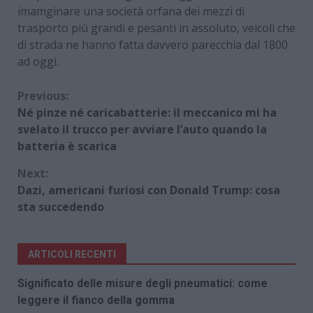
imamginare una società orfana dei mezzi di
trasporto più grandi e pesanti in assoluto, veicoli che
di strada ne hanno fatta davvero parecchia dal 1800
ad oggi.
Continue
Previous:
Né pinze né caricabatterie: il meccanico mi ha
Reading
svelato il trucco per avviare l’auto quando la
batteria è scarica
Next:
Dazi, americani furiosi con Donald Trump: cosa
sta succedendo
ARTICOLI RECENTI
Significato delle misure degli pneumatici: come
leggere il fianco della gomma