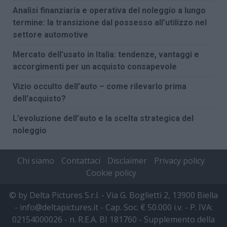
Analisi finanziaria e operativa del noleggio a lungo
termine: la transizione dal possesso all’utilizzo nel
settore automotive
Mercato dell’usato in Italia: tendenze, vantaggi e
accorgimenti per un acquisto consapevole
Vizio occulto dell’auto – come rilevarlo prima
dell’acquisto?
L’evoluzione dell’auto e la scelta strategica del
noleggio
Chi siamo
Contattaci
Disclaimer
Privacy policy
Cookie policy
© by Delta Pictures S.r.l. - Via G. Boglietti 2, 13900 Biella
- info@deltapictures.it - Cap. Soc. € 50.000 i.v. - P. IVA:
02154000026 - n. R.E.A. BI 181760 - Supplemento della