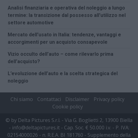
Analisi finanziaria e operativa del noleggio a lungo
termine: la transizione dal possesso all’utilizzo nel
settore automotive
Mercato dell’usato in Italia: tendenze, vantaggi e
accorgimenti per un acquisto consapevole
Vizio occulto dell’auto – come rilevarlo prima
dell’acquisto?
L’evoluzione dell’auto e la scelta strategica del
noleggio
Chi siamo
Contattaci
Disclaimer
Privacy policy
Cookie policy
© by Delta Pictures S.r.l. - Via G. Boglietti 2, 13900 Biella
- info@deltapictures.it - Cap. Soc. € 50.000 i.v. - P. IVA:
02154000026 - n. R.E.A. BI 181760 - Supplemento della