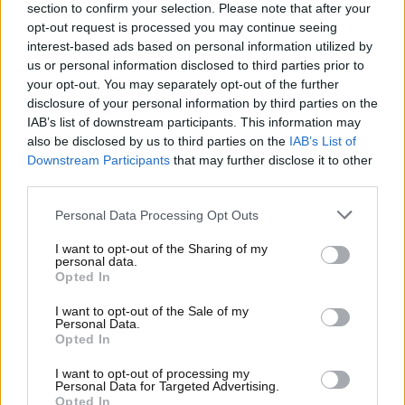
campione?
section to confirm your selection. Please note that after your
opt-out request is processed you may continue seeing
La vita dopo il ritiro
interest-based ads based on personal information utilized by
us or personal information disclosed to third parties prior to
your opt-out. You may separately opt-out of the further
Dopo il ritiro, la vita di Sete Gibernau ha preso
una
disclosure of your personal information by third parties on the
strada che va in direzione di rinascita e
IAB’s list of downstream participants. This information may
tranquillità
. Trasferitosi in Svizzera, ha trovato un
also be disclosed by us to third parties on the
IAB’s List of
ambiente sereno e rilassante, lontano dalle
Downstream Participants
that may further disclose it to other
pressioni del mondo delle corse. Qui, ha riscoperto
third parties.
passioni come il ciclismo e lo sci nautico,
Personal Data Processing Opt Outs
permettendosi di praticare sport senza la
competitività che lo aveva accompagnato per anni.
I want to opt-out of the Sharing of my
personal data.
Opted In
I want to opt-out of the Sale of my
Personal Data.
Opted In
I want to opt-out of processing my
Personal Data for Targeted Advertising.
Opted In