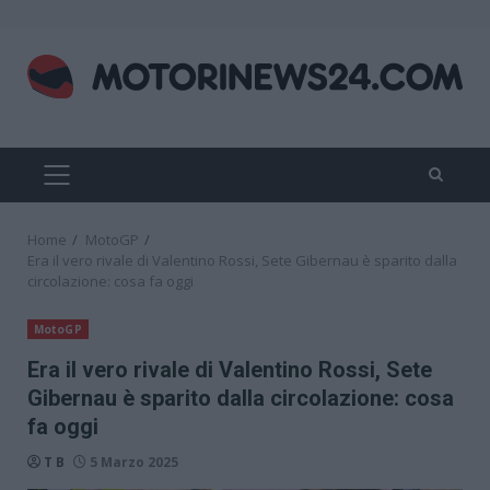
Skip
to
content
PRIMARY
MENU
Home
MotoGP
Era il vero rivale di Valentino Rossi, Sete Gibernau è sparito dalla
circolazione: cosa fa oggi
MotoGP
Era il vero rivale di Valentino Rossi, Sete
Gibernau è sparito dalla circolazione: cosa
fa oggi
T B
5 Marzo 2025