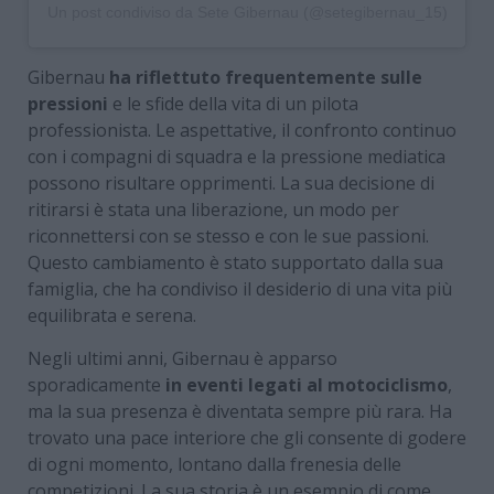
Un post condiviso da Sete Gibernau (@setegibernau_15)
Gibernau
ha riflettuto frequentemente sulle
pressioni
e le sfide della vita di un pilota
professionista. Le aspettative, il confronto continuo
con i compagni di squadra e la pressione mediatica
possono risultare opprimenti. La sua decisione di
ritirarsi è stata una liberazione, un modo per
riconnettersi con se stesso e con le sue passioni.
Questo cambiamento è stato supportato dalla sua
famiglia, che ha condiviso il desiderio di una vita più
equilibrata e serena.
Negli ultimi anni, Gibernau è apparso
sporadicamente
in eventi legati al motociclismo
,
ma la sua presenza è diventata sempre più rara. Ha
trovato una pace interiore che gli consente di godere
di ogni momento, lontano dalla frenesia delle
competizioni. La sua storia è un esempio di come