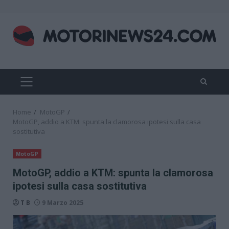
Skip
to
content
PRIMARY
MENU
Home
MotoGP
MotoGP, addio a KTM: spunta la clamorosa ipotesi sulla casa
sostitutiva
MotoGP
MotoGP, addio a KTM: spunta la clamorosa
ipotesi sulla casa sostitutiva
T B
9 Marzo 2025