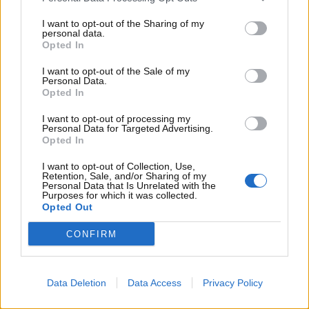
austriaco
oe24
, il marchio
BMW Motorrad sarebbe
I want to opt-out of the Sharing of my
altamente interessato all’acquisto della KTM
.
personal data.
BMW, quindi, starebbe pensando anche di sfruttare
Opted In
la situazione per fare prepotentemente il suo
I want to opt-out of the Sale of my
ingresso il prossimo anno nel mondo della
MotoGP
.
Personal Data.
Opted In
I want to opt-out of processing my
Personal Data for Targeted Advertising.
Opted In
I want to opt-out of Collection, Use,
Retention, Sale, and/or Sharing of my
Personal Data that Is Unrelated with the
Purposes for which it was collected.
Opted Out
CONFIRM
Data Deletion
Data Access
Privacy Policy
BMW potrebbe acquistare la KTM e fare il suo