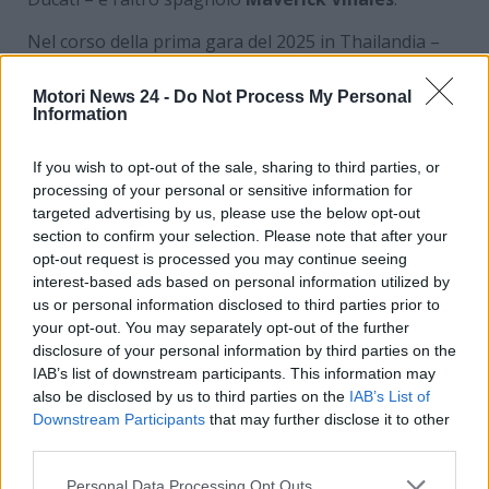
Nel corso della prima gara del 2025 in Thailandia –
vinta da Marc Marquez davanti a suo fratello Alex e a
Pecco Bagnaia – le KTM hanno ottenuto i migliori
Motori News 24 -
Do Not Process My Personal
Information
risultati con Binder e Bastianini, rispettivamente
ottavi e noni. La crisi economica in cui versa il
If you wish to opt-out of the sale, sharing to third parties, or
marchio, come detto,
potrebbe causare l’addio alle
processing of your personal or sensitive information for
corse nel 2026
. E
al posto della KTM potrebbe
targeted advertising by us, please use the below opt-out
fare il suo ingresso in MotoGP un marchio a dir
section to confirm your selection. Please note that after your
poco clamoroso
.
opt-out request is processed you may continue seeing
interest-based ads based on personal information utilized by
La KTM sarà sostituita da un
us or personal information disclosed to third parties prior to
your opt-out. You may separately opt-out of the further
marchio prestigioso in
disclosure of your personal information by third parties on the
IAB’s list of downstream participants. This information may
MotoGP? L’indiscrezione è
also be disclosed by us to third parties on the
IAB’s List of
Downstream Participants
that may further disclose it to other
davvero clamorosa
third parties.
Stando ad alcune indiscrezioni riportate dal sito
Personal Data Processing Opt Outs