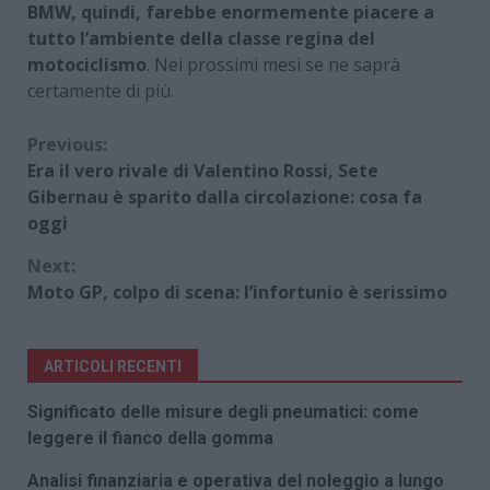
BMW, quindi, farebbe enormemente piacere a
tutto l’ambiente della classe regina del
motociclismo
. Nei prossimi mesi se ne saprà
certamente di più.
Continue
Previous:
Era il vero rivale di Valentino Rossi, Sete
Reading
Gibernau è sparito dalla circolazione: cosa fa
oggi
Next:
Moto GP, colpo di scena: l’infortunio è serissimo
ARTICOLI RECENTI
Significato delle misure degli pneumatici: come
leggere il fianco della gomma
Analisi finanziaria e operativa del noleggio a lungo