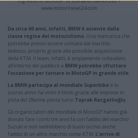
ingresso in MotoGP: lo scenario clamoroso –
www.motorinews24.com
Da circa 60 anni, infatti, BMW è assente dalla
classe regina del motociclismo
. Una mancanza che
potrebbe presto essere colmata dal marchio
tedesco, proprio grazie alla possibile acquisizione
della KTM. Il team, infatti, è ampiamente collaudato
all’interno del paddock e
BMW potrebbe sfruttare
l’occasione per tornare in MotoGP in grande stile
.
La BMW partecipa al mondiale Superbike
e lo
scorso anno ha vinto il titolo grazie alle imprese in
pista del 28enne pilota turco
Toprak Razgatlıoğlu
.
Gli organizzatori del mondiale di MotoGP hanno già
dovuto fare i conti tre anni fa con l’addio del marchio
Suzuki e non vedrebbero di buon occhio anche
l’addio di un altro marchio come KTM.
L’arrivo di