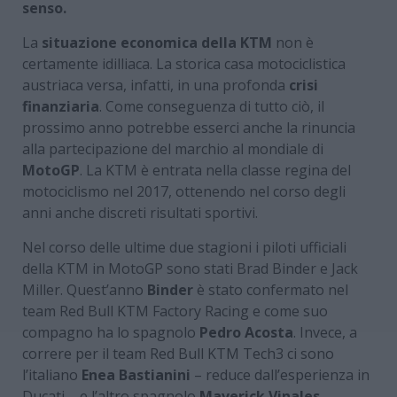
senso.
La
situazione economica della KTM
non è
certamente idilliaca. La storica casa motociclistica
austriaca versa, infatti, in una profonda
crisi
finanziaria
. Come conseguenza di tutto ciò, il
prossimo anno potrebbe esserci anche la rinuncia
alla partecipazione del marchio al mondiale di
MotoGP
. La KTM è entrata nella classe regina del
motociclismo nel 2017, ottenendo nel corso degli
anni anche discreti risultati sportivi.
Nel corso delle ultime due stagioni i piloti ufficiali
della KTM in MotoGP sono stati Brad Binder e Jack
Miller. Quest’anno
Binder
è stato confermato nel
team Red Bull KTM Factory Racing e come suo
compagno ha lo spagnolo
Pedro Acosta
. Invece, a
correre per il team Red Bull KTM Tech3 ci sono
l’italiano
Enea Bastianini
– reduce dall’esperienza in
Ducati – e l’altro spagnolo
Maverick Vinales
.