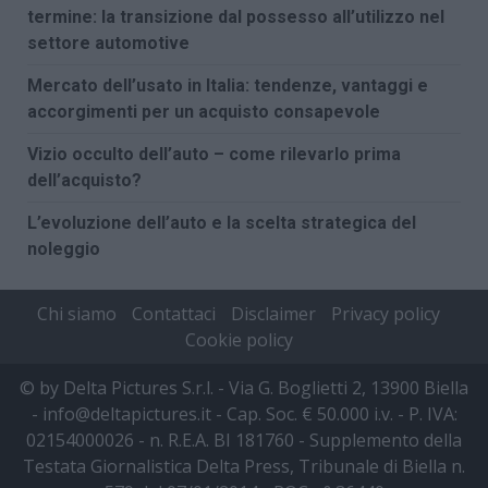
termine: la transizione dal possesso all’utilizzo nel
settore automotive
Mercato dell’usato in Italia: tendenze, vantaggi e
accorgimenti per un acquisto consapevole
Vizio occulto dell’auto – come rilevarlo prima
dell’acquisto?
L’evoluzione dell’auto e la scelta strategica del
noleggio
Chi siamo
Contattaci
Disclaimer
Privacy policy
Cookie policy
© by Delta Pictures S.r.l. - Via G. Boglietti 2, 13900 Biella
- info@deltapictures.it - Cap. Soc. € 50.000 i.v. - P. IVA:
02154000026 - n. R.E.A. BI 181760 - Supplemento della
Testata Giornalistica Delta Press, Tribunale di Biella n.