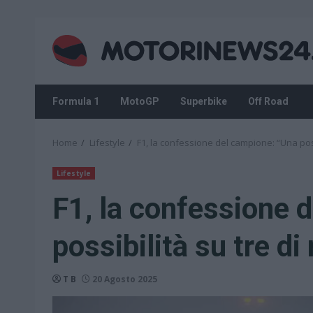
Skip
to
content
Formula 1
MotoGP
Superbike
Off Road
Home
Lifestyle
F1, la confessione del campione: “Una poss
Lifestyle
F1, la confessione 
possibilità su tre di
T B
20 Agosto 2025