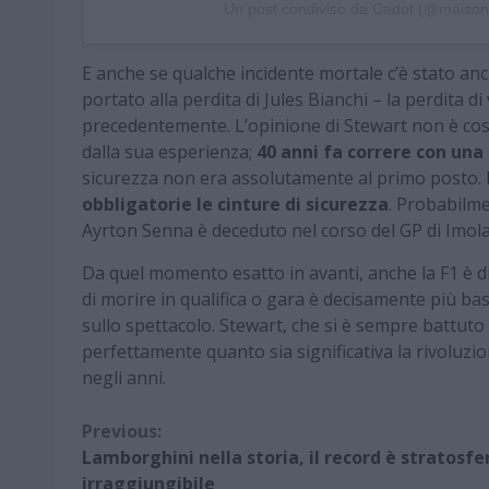
Un post condiviso da Cadot (@maison
E anche se qualche incidente mortale c’è stato a
portato alla perdita di Jules Bianchi – la perdita 
precedentemente. L’opinione di Stewart non è così 
dalla sua esperienza;
40 anni fa correre con una
sicurezza non era assolutamente al primo posto.
obbligatorie le cinture di sicurezza
. Probabilm
Ayrton Senna è deceduto nel corso del GP di Imola
Da quel momento esatto in avanti, anche la F1 è di
di morire in qualifica o gara è decisamente più ba
sullo spettacolo. Stewart, che si è sempre battuto 
perfettamente quanto sia significativa la rivoluzio
negli anni.
Continue
Previous:
Lamborghini nella storia, il record è stratosfer
Reading
irraggiungibile