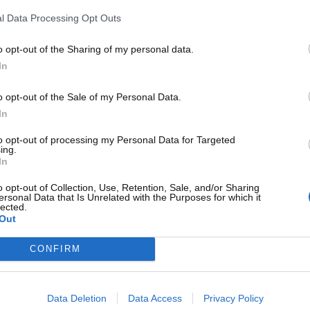
 i dettagli
l Data Processing Opt Outs
oso
, tant’è vero che era abbastanza comune fra i piloti e i
o opt-out of the Sharing of my personal data.
a in pista. Lo sa bene
Sir Jackie Stewart
, tre volte campione
In
o – ha vissuto l’epoca più grigia della classe regina del
ermato che durante gli anni in cui ha corso da grande
o opt-out of the Sale of my Personal Data.
ostante aveva due probabilità su tre di perdere la vita
.
In
ò che questo sport era in passato.
to opt-out of processing my Personal Data for Targeted
ing.
In
o opt-out of Collection, Use, Retention, Sale, and/or Sharing
ersonal Data that Is Unrelated with the Purposes for which it
lected.
Out
CONFIRM
Data Deletion
Data Access
Privacy Policy