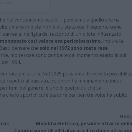
cadot)
nche nel ventunesimo secolo – pensiamo a quello che ha
di vite umane in pista non è più stata così frequente come
surreale, né figlia del racconto di un pilota influenzato
 monoposto così veloce era pericolosissimo
, inoltre la
 Basti pensare che
solo nel 1972 sono state rese
ente, molte cose sono cambaite dal momento esatto in cui
 del 1994.
ventata più sicura. Nel 2025 possiamo dire che la possibilità
ssa rispetto al passato, e ciò non ha minimamente inciso
per temi del genere, è uno di quei piloti che sa
ne che lo sport di cui è stato re per ben tre volte ha subito
Next
ico:
Mobilità elettrica, pesante attacco dell
Commissione UE all’Italia: ora il rischio è altissim