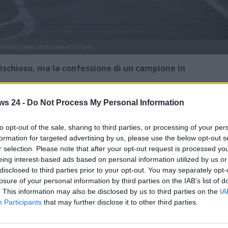
a brividi (www.motorinews24.com)
schioso, ma la confessione di un campione in
mento, anche per la sua lunga storia e il suo vasto
ws 24 -
Do Not Process My Personal Information
 contribuito a rendere certi eventi sportivi davvero
uello di Montecarlo, a Spa-Francorschamps o a Monza.
to opt-out of the sale, sharing to third parties, or processing of your per
formation for targeted advertising by us, please use the below opt-out s
icolose. Specialmente in passato, quando la sicurezza non
r selection. Please note that after your opt-out request is processed y
e aver raggiunto negli ultimi anni.
eing interest-based ads based on personal information utilized by us or
disclosed to third parties prior to your opt-out. You may separately opt-
ontani da quelli attuali, fa ancora molto effetto leggere
losure of your personal information by third parties on the IAB’s list of
mbare a dir poco nei ricordi e negli eventi che hanno
. This information may also be disclosed by us to third parties on the
IA
listica. Come testimonia il racconto che stiamo per svelarvi
Participants
that may further disclose it to other third parties.