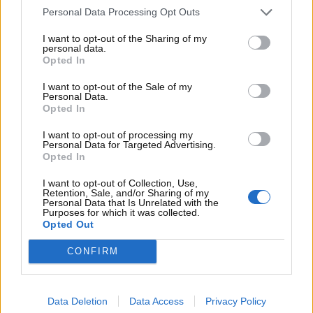
presenza del fermo
Personal Data Processing Opt Outs
amministrativo auto sotto
I want to opt-out of the Sharing of my
personal data.
questo determinato aspetto:
Opted In
la sentenza
I want to opt-out of the Sale of my
Personal Data.
Opted In
Il
bollo auto
è una tassa di possesso che qualsiasi
proprietario di un mezzo motorizzato immatricolato
I want to opt-out of processing my
Personal Data for Targeted Advertising.
nel nostro Paese dovrà versare con cadenza
Opted In
annuale. E ciò, anche anche nel caso in cui il mezzo
non dovesse circolare.
E con il fermo
I want to opt-out of Collection, Use,
Retention, Sale, and/or Sharing of my
amministrativo auto?
Personal Data that Is Unrelated with the
Purposes for which it was collected.
Opted Out
CONFIRM
Data Deletion
Data Access
Privacy Policy