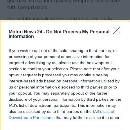
qualsiasi mossa, infatti, dovrà sempre prima saldare
tutti i propri debiti.
Fra i debiti non saldati verso gli enti pubblici o lo
Stato, tali da far scattare il fermo dell’auto, ne
Motori News 24 -
Do Not Process My Personal
troviamo diversi. Ci riferiamo, per esempio, alle
Information
cartelle esattoriali non versate
– come tasse o
multe – al
mancato pagamento del bollo auto
, a
If you wish to opt-out of the sale, sharing to third parties, or
vari contributi previdenziali non saldati e tanto altro
processing of your personal or sensitive information for
ancora.
targeted advertising by us, please use the below opt-out
section to confirm your selection. Please note that after your
Ma
cosa succede in un caso specifico in presenza
opt-out request is processed you may continue seeing
del fermo amministrativo dell’auto?
Nelle
interest-based ads based on personal information utilized by
prossime righe indicheremo un particolare aspetto
us or personal information disclosed to third parties prior to
non proprio conosciuto dalla maggior parte delle
your opt-out. You may separately opt-out of the further
persone. Ecco tutto quello che c’è da sapere in
disclosure of your personal information by third parties on the
IAB’s list of downstream participants. This information may
merito.
also be disclosed by us to third parties on the
IAB’s List of
Downstream Participants
that may further disclose it to other
Come comportarsi in
third parties.