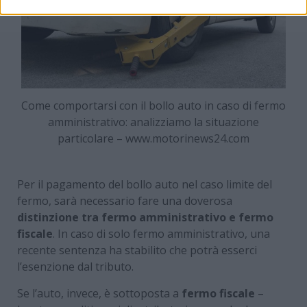
Come comportarsi con il bollo auto in caso di fermo
amministrativo: analizziamo la situazione
particolare – www.motorinews24.com
Per il pagamento del bollo auto nel caso limite del
fermo, sarà necessario fare una doverosa
distinzione tra fermo amministrativo e fermo
fiscale
. In caso di solo fermo amministrativo, una
recente sentenza ha stabilito che potrà esserci
l’esenzione dal tributo.
Se l’auto, invece, è sottoposta a
fermo fiscale
–