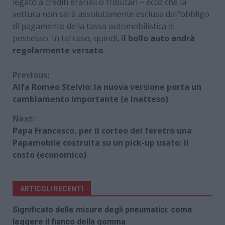
legato a crediti erariali o tributari – ecco che la
vettura non sarà assolutamente esclusa dall’obbligo
di pagamento della tassa automobilistica di
possesso. In tal caso, quindi,
il bollo auto andrà
regolarmente versato
.
Continue
Previous:
Alfa Romeo Stelvio: la nuova versione porta un
Reading
cambiamento importante (e inatteso)
Next:
Papa Francesco, per il corteo del feretro una
Papamobile costruita su un pick-up usato: il
costo (economico)
ARTICOLI RECENTI
Significato delle misure degli pneumatici: come
leggere il fianco della gomma