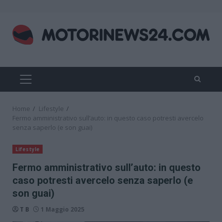
Skip
to
content
PRIMARY
MENU
Home
Lifestyle
Fermo amministrativo sull’auto: in questo caso potresti avercelo
senza saperlo (e son guai)
Lifestyle
Fermo amministrativo sull’auto: in questo
caso potresti avercelo senza saperlo (e
son guai)
T B
1 Maggio 2025