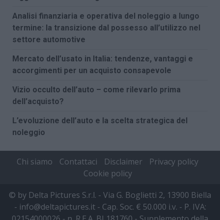
Analisi finanziaria e operativa del noleggio a lungo
termine: la transizione dal possesso all’utilizzo nel
settore automotive
Mercato dell’usato in Italia: tendenze, vantaggi e
accorgimenti per un acquisto consapevole
Vizio occulto dell’auto – come rilevarlo prima
dell’acquisto?
L’evoluzione dell’auto e la scelta strategica del
noleggio
Chi siamo
Contattaci
Disclaimer
Privacy policy
Cookie policy
© by Delta Pictures S.r.l. - Via G. Boglietti 2, 13900 Biella
- info@deltapictures.it - Cap. Soc. € 50.000 i.v. - P. IVA:
02154000026 - n. R.E.A. BI 181760 - Supplemento della