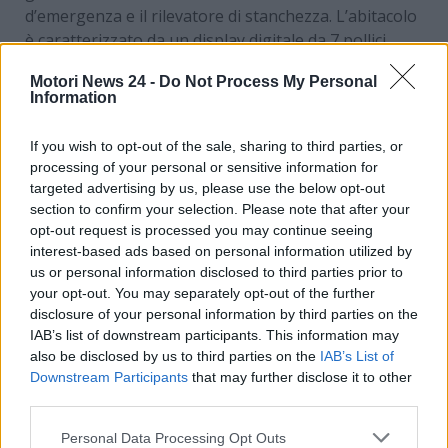
d’emergenza e il rilevatore di stanchezza. L’abitacolo
è caratterizzato da un display digitale da 7 pollici
compatibile con Apple CarPlay e Android Auto, e da
Motori News 24 -
Do Not Process My Personal
materiali eco-compatibili come il Seaqual, realizzato
Information
con plastica riciclata. Dettagli distintivi come i cerchi
con il musetto di panda e la particolare tinta Verde
If you wish to opt-out of the sale, sharing to third parties, or
Pandina sottolineano l’identità del veicolo.
processing of your personal or sensitive information for
targeted advertising by us, please use the below opt-out
Il modello più confortevole
section to confirm your selection. Please note that after your
opt-out request is processed you may continue seeing
Per chi cerca maggiore spazio e comfort, la
600
interest-based ads based on personal information utilized by
us or personal information disclosed to third parties prior to
Hybrid
si presenta come una soluzione ideale.
your opt-out. You may separately opt-out of the further
Equipaggiata con un motore 1.2 turbo ibrido da 110
disclosure of your personal information by third parties on the
CV abbinato a un cambio automatico a doppia
IAB’s list of downstream participants. This information may
frizione, questa vettura offre una guida fluida e
also be disclosed by us to third parties on the
IAB’s List of
consumi contenuti, attestati a soli 4,8 litri per 100
Downstream Participants
that may further disclose it to other
km. L’abitacolo è arricchito da tecnologie quali la
third parties.
cromoterapia e un sedile massaggiante, mentre il
Personal Data Processing Opt Outs
bagagliaio da 385 litri garantisce una buona capacità