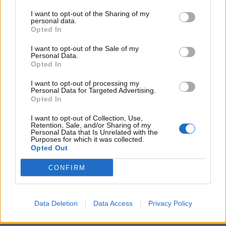
di carico, rendendo la 600 Hybrid adatta a famiglie e
I want to opt-out of the Sharing of my
personal data.
viaggiatori.
Opted In
I want to opt-out of the Sale of my
Personal Data.
Opted In
I want to opt-out of processing my
Personal Data for Targeted Advertising.
Opted In
I want to opt-out of Collection, Use,
Retention, Sale, and/or Sharing of my
Personal Data that Is Unrelated with the
Purposes for which it was collected.
Opted Out
CONFIRM
Le promo FIAT sulle auto ibride (FIAT) –
www.MotoriNews24.com
Data Deletion
Data Access
Privacy Policy
Per incentivare la sostituzione del veicolo,
Fiat ha