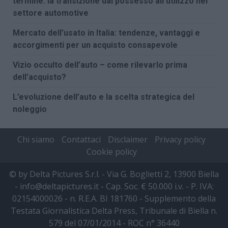
termine: la transizione dal possesso all’utilizzo nel
settore automotive
Mercato dell’usato in Italia: tendenze, vantaggi e
accorgimenti per un acquisto consapevole
Vizio occulto dell’auto – come rilevarlo prima
dell’acquisto?
L’evoluzione dell’auto e la scelta strategica del
noleggio
Chi siamo
Contattaci
Disclaimer
Privacy policy
Cookie policy
© by Delta Pictures S.r.l. - Via G. Boglietti 2, 13900 Biella
- info@deltapictures.it - Cap. Soc. € 50.000 i.v. - P. IVA:
02154000026 - n. R.E.A. BI 181760 - Supplemento della
Testata Giornalistica Delta Press, Tribunale di Biella n.
579 del 07/01/2014 - ROC n° 36440