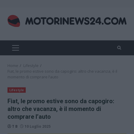
Skip
to
content
PRIMARY
MENU
Home
Lifestyle
Fiat, le promo estive sono da capogiro: altro che vacanza, è il
momento di comprare l’auto
Lifestyle
Fiat, le promo estive sono da capogiro:
altro che vacanza, è il momento di
comprare l’auto
T B
10 Luglio 2025