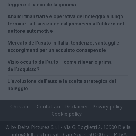
leggere il fianco della gomma
Analisi finanziaria e operativa del noleggio a lungo
termine: la transizione dal possesso all’utilizzo nel
settore automotive
Mercato dell’usato in Italia: tendenze, vantaggi e
accorgimenti per un acquisto consapevole
Vizio occulto dell’auto – come rilevarlo prima
dell’acquisto?
L’evoluzione dell’auto e la scelta strategica del
noleggio
Chi siamo
Contattaci
Disclaimer
Privacy policy
Cookie policy
© by Delta Pictures S.r.l. - Via G. Boglietti 2, 13900 Biella
- info@deltapictures.it - Cap. Soc. € 50.000 i.v. - P. IVA: