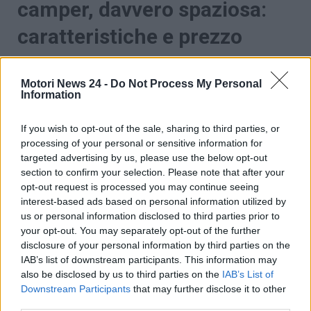
camper, davvero spaziosa:
caratteristiche e prezzo
Se cercate un camper spazioso e poco costoso, lo
avete trovato. Parliamo di quanto creato da
Farizon
Motori News 24 -
Do Not Process My Personal
Information
X-Van
. Marchio del Gruppo cinese Geely, l’azienda
produttrice di questo camper è stata fondata nel
If you wish to opt-out of the sale, sharing to third parties, or
2016, e si è da subito concentrata sulla costruzione
processing of your personal or sensitive information for
di autobus, camion, furgoni e pick-up. L’ultimo
targeted advertising by us, please use the below opt-out
modello, un camper chiamato
Farizon SV,
è un
section to confirm your selection. Please note that after your
veicolo commerciale di medie dimensioni,
opt-out request is processed you may continue seeing
paragonabile a un Volkswagen Transporter
.
interest-based ads based on personal information utilized by
Lungo 5,02 metri, largo meno di due e alto 2,14, è
us or personal information disclosed to third parties prior to
leggermente più grande.
your opt-out. You may separately opt-out of the further
disclosure of your personal information by third parties on the
IAB’s list of downstream participants. This information may
also be disclosed by us to third parties on the
IAB’s List of
Downstream Participants
that may further disclose it to other
third parties.