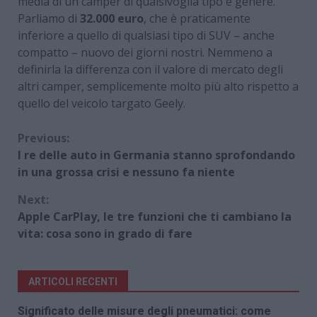
media di un camper di qualsivoglia tipo e genere.
Parliamo di
32.000 euro
, che è praticamente
inferiore a quello di qualsiasi tipo di SUV – anche
compatto – nuovo dei giorni nostri. Nemmeno a
definirla la differenza con il valore di mercato degli
altri camper, semplicemente molto più alto rispetto a
quello del veicolo targato Geely.
Continue
Previous:
I re delle auto in Germania stanno sprofondando
Reading
in una grossa crisi e nessuno fa niente
Next:
Apple CarPlay, le tre funzioni che ti cambiano la
vita: cosa sono in grado di fare
ARTICOLI RECENTI
Significato delle misure degli pneumatici: come