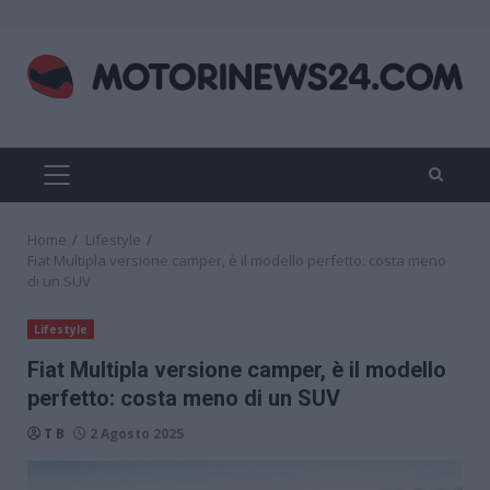
Skip
to
content
PRIMARY
MENU
Home
Lifestyle
Fiat Multipla versione camper, è il modello perfetto: costa meno
di un SUV
Lifestyle
Fiat Multipla versione camper, è il modello
perfetto: costa meno di un SUV
T B
2 Agosto 2025