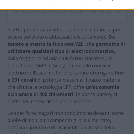
Un post condiviso da Farizon Belgium (@farizonbelgium)
Il tetto presenta un attacco a forma di tenda, e può
essere sollevato e abbassato elettricamente.
Da
tenere a mente la funzione V2L, che permette di
utilizzare qualsiasi tipo di elettrodomestico
,
dalla friggitrice ad aria a un forno. Basato sulla
piattaforma GMA di Geely, ha un solo
motore
elettrico sull’asse psoteriore, capace di erogare
fino
a 231 cavalli
di potenza massima. Il pacco batteria,
che sfrutta la tecnologia LFP, offre
un’autonomia
dichiarata di 460 chilometri
. In poche parole, si
tratta del mezzo ideale per le vacanze.
Le specifiche magari non sono impressionanti come
quelle di molti altri camper in giro sul mercato,
tuttavia il
prezzo
è decisamente più basso della