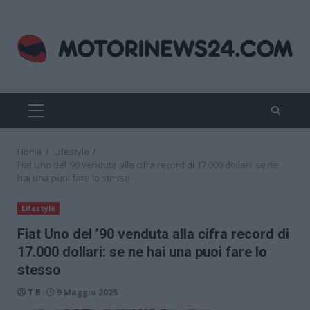
Skip
to
content
PRIMARY
MENU
Home
Lifestyle
Fiat Uno del ’90 venduta alla cifra record di 17.000 dollari: se ne
hai una puoi fare lo stesso
Lifestyle
Fiat Uno del ’90 venduta alla cifra record di
17.000 dollari: se ne hai una puoi fare lo
stesso
T B
9 Maggio 2025