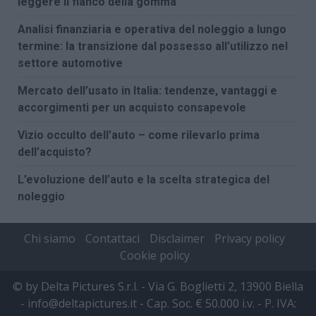
leggere il fianco della gomma
Analisi finanziaria e operativa del noleggio a lungo
termine: la transizione dal possesso all’utilizzo nel
settore automotive
Mercato dell’usato in Italia: tendenze, vantaggi e
accorgimenti per un acquisto consapevole
Vizio occulto dell’auto – come rilevarlo prima
dell’acquisto?
L’evoluzione dell’auto e la scelta strategica del
noleggio
Chi siamo
Contattaci
Disclaimer
Privacy policy
Cookie policy
© by Delta Pictures S.r.l. - Via G. Boglietti 2, 13900 Biella
- info@deltapictures.it - Cap. Soc. € 50.000 i.v. - P. IVA: