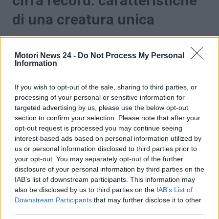
cifra record: caratteristiche
di una creatura unica
L’automobile di cui vi stiamo parlando è
del 1990
, ed
è stata ceduta per una cifra di circa 17.000 dollari, il
Motori News 24 -
Do Not Process My Personal
che ha attirato l’attenzione tanto in Brasile quanto
Information
nel resto del mondo. La vettura di
colore rosso
è
appartenente alla
prima generazione della Uno
If you wish to opt-out of the sale, sharing to third parties, or
Mille
, e nonostante abbia oltre 30 anni è in
processing of your personal or sensitive information for
targeted advertising by us, please use the below opt-out
condizioni eccezionali
, come se fosse nuova.
section to confirm your selection. Please note that after your
Inoltre
non è mai stata immatricolata
e
ha
opt-out request is processed you may continue seeing
percorso appena 65 chilometri
, quindi ci stiamo
interest-based ads based on personal information utilized by
riferendo a quella che è ampiamente considerabile
us or personal information disclosed to third parties prior to
una macchina ‘chilometro zero’.
your opt-out. You may separately opt-out of the further
disclosure of your personal information by third parties on the
IAB’s list of downstream participants. This information may
also be disclosed by us to third parties on the
IAB’s List of
Downstream Participants
that may further disclose it to other
third parties.