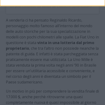
Un post condiviso da Venda de Clássicos (@vendadeclassicos)
A venderla ci ha pensato Reginaldo Ricardo,
personaggio molto famoso all’interno del mondo
delle auto storiche per la sua specializzazione in
modelli con pochi chilometri alle spalle. La Fiat Uno in
questione è stata
vinta in una lotteria dal primo
proprietario
, che tra l’altro non possiede neanche la
patente di guida. E infatti è stata parcheggiata senza
praticamente essere mai utilizzata. La Uno Mille è
stata venduta la prima volta negli anni ’90 in Brasile
per essere un’utilitaria accessibile e conveniente, e
nel corso degli anni è diventata un simbolo per il
Paese sudamericano.
Un motivo in più per comprendere la vendita finale di
17.000 $, anche perchè ritrovarne una quasi
completamente nuova è quasi impossibile al giorno