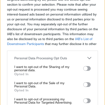
perché a partire dal 2025 Sainz non difenderà più il
section to confirm your selection. Please note that after your
“cavallino rampante” e a sostituirlo sarà
opt-out request is processed you may continue seeing
nientepopodimeno che Lewis Hamilton, oggi ancora
interest-based ads based on personal information utilized by
in forze alla Mercedes.
us or personal information disclosed to third parties prior to
your opt-out. You may separately opt-out of the further
Il team principal Frederic Vasseur ritiene che la
disclosure of your personal information by third parties on the
Ferrari abbia tutte le carte in regola per mettere
IAB’s list of downstream participants. This information may
pressione alla Red Bull nel prosieguo del
also be disclosed by us to third parties on the
IAB’s List of
campionato. La doppietta australiana ha lasciato
Downstream Participants
that may further disclose it to other
third parties.
buone speranze. Non è da escludere che i problemi
di cui ha sofferto Verstappen ai freni siano stati
Personal Data Processing Opt Outs
legati anche alla marcatura stretta di Carlos Sainz. La
Ferrari sta comunque lavorando ancora per ottenere
I want to opt-out of the Sharing of my
personal data.
la macchina migliore per l’intera stagione. In attesa
Opted In
di trovare la configurazione ideale, bisognerà far
sentire il fiato sul collo a Verstappen. Con l’avvento
I want to opt-out of the Sale of my
Personal Data.
dei primi Gran Premi europei prenderà il via lo
Opted In
sviluppo di ali anteriori e posteriori per favorire
I want to opt-out of processing my
l’aerodinamica ed allora si potrà vedere in azione la
Personal Data for Targeted Advertising.