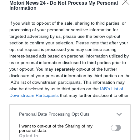
Motori News 24 -
Do Not Process My Personal
approdato in Ferrari al posto di Carlos Sainz.
Information
Ma
per quale motivo Max Verstappen si è
If you wish to opt-out of the sale, sharing to third parties, or
scagliato contro Netflix e la serie TV Drive to
processing of your personal or sensitive information for
Survive 7?
Ecco tutto quello che c’è da sapere in
targeted advertising by us, please use the below opt-out
merito.
section to confirm your selection. Please note that after your
opt-out request is processed you may continue seeing
Max Verstappen all’attacco
interest-based ads based on personal information utilized by
us or personal information disclosed to third parties prior to
di Netflix: le parole al veleno
your opt-out. You may separately opt-out of the further
disclosure of your personal information by third parties on the
del pilota olandese
IAB’s list of downstream participants. This information may
also be disclosed by us to third parties on the
IAB’s List of
Nella settima stagione della serie TV Drive to Survive
Downstream Participants
that may further disclose it to other
third parties.
– serie incentrata sulle vicende accadute realmente
in Formula 1 –
Netflix ha posto l’attenzione anche
Personal Data Processing Opt Outs
sulla prima vittoria assoluta di Lando Norris,
arrivata a Miami
lo scorso 5 maggio 2024. Il pilota
I want to opt-out of the Sharing of my
personal data.
della McLaren in quell’occasione mantenne un passo
Opted In