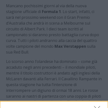
Mancano pochissimi giorni al via della nuova
stagione ufficiale di
Formula 1
. Lo start, infatti, ci
sarà nel prossimo weekend con il Gran Premio
d’Australia che andrà in scena a Melbourne sul
circuito di Albert Park. I dieci team iscritti al
campionato si daranno presto battaglia curva dopo
curva. Tutti i piloti andranno alla caccia del quattro
volte campione del mondo
Max Verstappen
sulla
sua Red Bull.
Lo scorso anno l’olandese ha dominato – come già
accaduto negli anni precedenti – il mondiale piloti,
mentre il titolo costruttori è andato agli inglesi della
McLaren davanti alla Ferrari. Il Cavallino Rampante in
questa stagione ha tutta l’intenzione di
interrompere un digiuno di ormai 18 anni. Le rosse
saranno ai nastri di partenza con una coppia di piloti
davvero straordinaria, vale a dire
Charles Leclerc
e il
sette volte campione del mondo
Lewis Hamilton
,