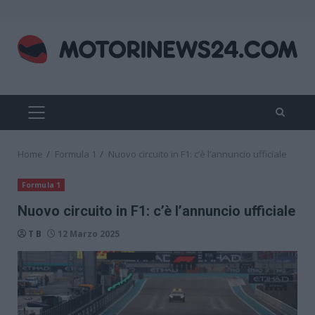
Skip
to
content
PRIMARY
MENU
Home
Formula 1
Nuovo circuito in F1: c’è l’annuncio ufficiale
Formula 1
Nuovo circuito in F1: c’è l’annuncio ufficiale
T B
12 Marzo 2025