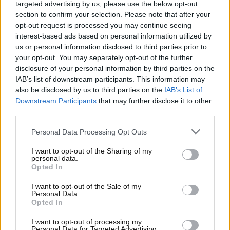
Formula Uno: svelata la
targeted advertising by us, please use the below opt-out
section to confirm your selection. Please note that after your
dicitura del nuovo Gran
opt-out request is processed you may continue seeing
interest-based ads based on personal information utilized by
Premio di Madrid
us or personal information disclosed to third parties prior to
your opt-out. You may separately opt-out of the further
Presto Madrid potrebbe essere inserita nel
disclosure of your personal information by third parties on the
calendario di Formula Uno,
sempre più aperto ai
IAB’s list of downstream participants. This information may
circuiti cittadini: a confermarlo sono anche le voci che
also be disclosed by us to third parties on the
IAB’s List of
Downstream Participants
that may further disclose it to other
arrivano circa la dicitura del Gran Premio in
third parties.
questione.
Personal Data Processing Opt Outs
I want to opt-out of the Sharing of my
personal data.
Opted In
I want to opt-out of the Sale of my
Personal Data.
Opted In
I want to opt-out of processing my
Personal Data for Targeted Advertising.