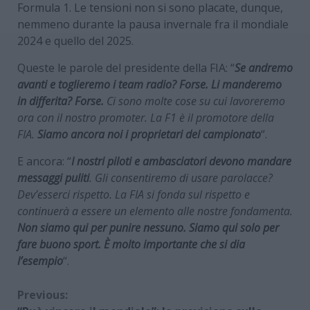
Formula 1. Le tensioni non si sono placate, dunque,
nemmeno durante la pausa invernale fra il mondiale
2024 e quello del 2025.
Queste le parole del presidente della FIA: “
Se andremo
avanti e toglieremo i team radio? Forse. Li manderemo
in differita? Forse.
Ci sono molte cose su cui lavoreremo
ora con il nostro promoter. La F1 è il promotore della
FIA.
Siamo ancora noi i proprietari del campionato
“.
E ancora: “
I nostri piloti e ambasciatori devono mandare
messaggi puliti
. Gli consentiremo di usare parolacce?
Dev’esserci rispetto. La FIA si fonda sul rispetto e
continuerà a essere un elemento alle nostre fondamenta.
Non siamo qui per punire nessuno. Siamo qui solo per
fare buono sport. È molto importante che si dia
l’esempio
“.
Continue
Previous: