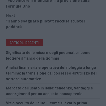
“Può vincere il mondiale”: la previsione sulla
Reading
Formula Uno
Next:
“Hanno sbagliato pilota”: l’accusa scuote il
paddock
ARTICOLI RECENTI
Significato delle misure degli pneumatici: come
leggere il fianco della gomma
Analisi finanziaria e operativa del noleggio a lungo
termine: la transizione dal possesso all’utilizzo nel
settore automotive
Mercato dell’usato in Italia: tendenze, vantaggi e
accorgimenti per un acquisto consapevole
Vizio occulto dell’auto – come rilevarlo prima