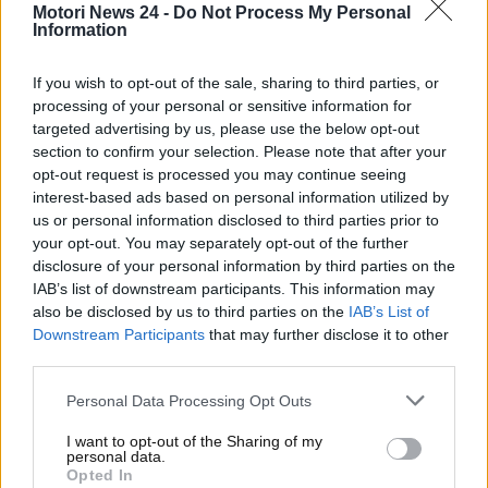
Motori News 24 -
Do Not Process My Personal
tensione presente in Formula 1 tra la FIA, i piloti,
Information
i team e Liberty Media
. Che cosa sta accadendo?
Ecco quali regole potranno mutare già a partire dalle
If you wish to opt-out of the sale, sharing to third parties, or
prossime gare in programma.
processing of your personal or sensitive information for
targeted advertising by us, please use the below opt-out
La decisione della FIA che
section to confirm your selection. Please note that after your
opt-out request is processed you may continue seeing
potrebbe cambiare la
interest-based ads based on personal information utilized by
us or personal information disclosed to third parties prior to
Formula 1: i dettagli
your opt-out. You may separately opt-out of the further
disclosure of your personal information by third parties on the
Il presidente della FIA Ben Sulayem
ha minacciato
IAB’s list of downstream participants. This information may
di
ridurre, censurare o
– nel caso estremo –
also be disclosed by us to third parties on the
IAB’s List of
addirittura
eliminare del tutto i team radio in
Downstream Participants
that may further disclose it to other
third parties.
Formula 1
nel caso in cui le cose non dovessero
cambiare. Prosegue, quindi, il pugno duro del
Personal Data Processing Opt Outs
presidente della FIA contro il linguaggio scurrile che
si sente nei team radio da parte di alcuni piloti.
I want to opt-out of the Sharing of my
personal data.
Opted In