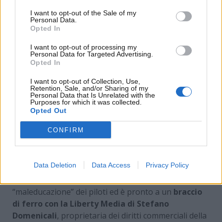
I want to opt-out of the Sale of my
Personal Data.
Opted In
I want to opt-out of processing my
Personal Data for Targeted Advertising.
Opted In
I want to opt-out of Collection, Use,
Retention, Sale, and/or Sharing of my
Personal Data that Is Unrelated with the
Purposes for which it was collected.
Opted Out
CONFIRM
Il pugno duro della FIA sui team radio in Formula 1 –
www.motorinews24.com
Data Deletion
Data Access
Privacy Policy
Ben Sulayem, quindi, ce l’ha con la presunta
“maleducazione” dei piloti ed è pronto a un
braccio
di ferro con la Liberty Media di Stefano
Domenicali
, proprietaria dei diritti commerciali della