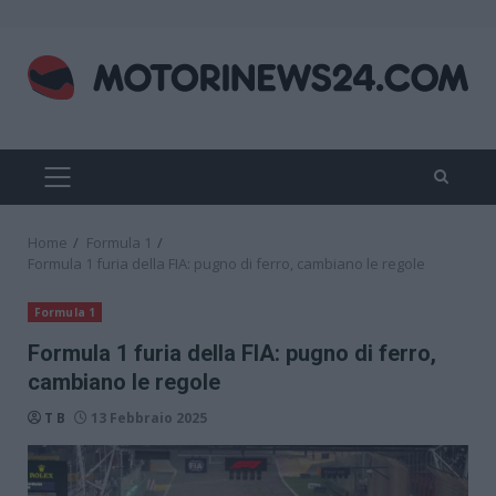
Skip
to
content
PRIMARY
MENU
Home
Formula 1
Formula 1 furia della FIA: pugno di ferro, cambiano le regole
Formula 1
Formula 1 furia della FIA: pugno di ferro,
cambiano le regole
T B
13 Febbraio 2025