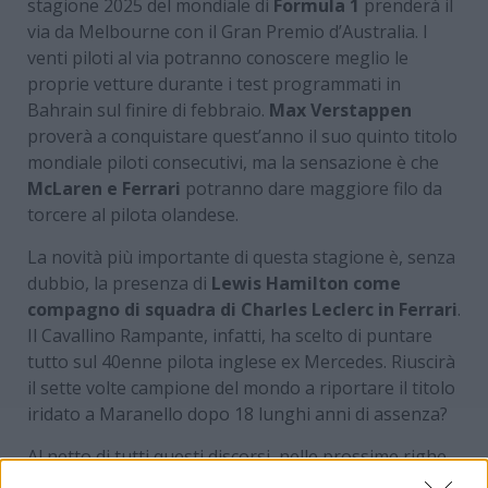
stagione 2025 del mondiale di
Formula 1
prenderà il
via da Melbourne con il Gran Premio d’Australia. I
venti piloti al via potranno conoscere meglio le
proprie vetture durante i test programmati in
Bahrain sul finire di febbraio.
Max Verstappen
proverà a conquistare quest’anno il suo quinto titolo
mondiale piloti consecutivi, ma la sensazione è che
McLaren e Ferrari
potranno dare maggiore filo da
torcere al pilota olandese.
La novità più importante di questa stagione è, senza
dubbio, la presenza di
Lewis Hamilton come
compagno di squadra di Charles Leclerc in Ferrari
.
Il Cavallino Rampante, infatti, ha scelto di puntare
tutto sul 40enne pilota inglese ex Mercedes. Riuscirà
il sette volte campione del mondo a riportare il titolo
iridato a Maranello dopo 18 lunghi anni di assenza?
Al netto di tutti questi discorsi, nelle prossime righe
vogliamo informare i nostri lettori sulla netta