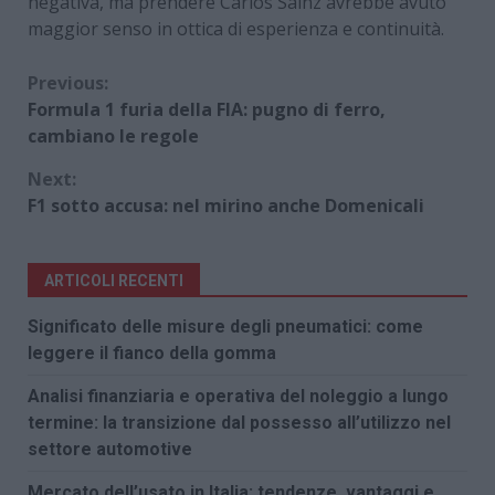
negativa, ma prendere Carlos Sainz avrebbe avuto
maggior senso in ottica di esperienza e continuità.
Continue
Previous:
Formula 1 furia della FIA: pugno di ferro,
Reading
cambiano le regole
Next:
F1 sotto accusa: nel mirino anche Domenicali
ARTICOLI RECENTI
Significato delle misure degli pneumatici: come
leggere il fianco della gomma
Analisi finanziaria e operativa del noleggio a lungo
termine: la transizione dal possesso all’utilizzo nel
settore automotive
Mercato dell’usato in Italia: tendenze, vantaggi e