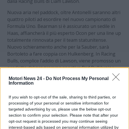
dalla Racing Bulls di Liam Lawson.
Nuova aria nel paddock, oltre Antonelli saranno altri
quattro piloti ad esordire nel nuovo campionato di
Formula Uno. Bearman si è assicurato un sedile in
Haas, affiancherà il più esperto Ocon per una line up
totalmente rinnovata per il team statunitense.
Nuovo schieramento anche per la Sauber, sarà
Bortoleto a fare coppia con Hulkenberg. In Racing
Bulls, complice l’addio di Lawson, viene promosso un
prodotto del programma sportivo Red Bull Junior
Team, si tratta franco-algerino Isack Hadjar. A
Motori News 24 -
Do Not Process My Personal
completare il quadro dei
rookie
c’è Jack Doohan in
Information
Alpine, l’australiano è stato ingaggiato per
completare la squadra insieme a Gasly.
If you wish to opt-out of the sale, sharing to third parties, or
processing of your personal or sensitive information for
Berger: “Red Bull? Un errore
targeted advertising by us, please use the below opt-out
section to confirm your selection. Please note that after your
non prendere Sainz”
opt-out request is processed you may continue seeing
interest-based ads based on personal information utilized by