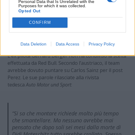
Personal Data that Is Unrelated with the
Purposes for which it was collected.
Opted Out
CONFIRM
La decisione della Red Bull fa discutere-
motorinews24.com
Data Deletion
Data Access
Privacy Policy
L’ex pilota Gerhard Berger non ha condiviso la scelta
effettuata da Red Bull. Secondo l’austriaco, il team
avrebbe dovuto puntare su Carlos Sainz per il post
Perez. Le sue parole rilasciate alla rivista
tedesca
Auto Motor und Sport
:
“Si sa che montare richiede molto più tempo
che smantellare. Ma nessuno avrebbe mai
pensato che dopo soli sei mesi dalla morte di
Didi Mateschitz tutto sarebbe crollato. Spesso