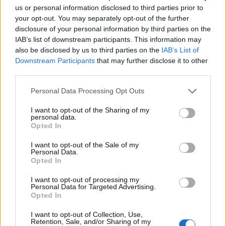
Il passaggio di Carlos Sainz dalla Ferrari alla Williams
us or personal information disclosed to third parties prior to
your opt-out. You may separately opt-out of the further
continua a far stupire, in tanti auspicavano un nuovo
disclosure of your personal information by third parties on the
top team nella carriera del pilota spagnolo. Scuderie
IAB’s list of downstream participants. This information may
del calibro di Mercedes e Red Bull erano alla ricerca
also be disclosed by us to third parties on the
IAB’s List of
di una nuova guida per il 2025, consapevoli – ormai –
Downstream Participants
that may further disclose it to other
di non proseguire con i rispettivi ex piloti (Hamilton e
third parties.
Perez). Nonostante ciò, però, non ci sono state
trattative avanzate affinché Sainz passasse in uno
Personal Data Processing Opt Outs
dei due team al vertice finendo, poi, per accettare la
I want to opt-out of the Sharing of my
corte della squadra britannica.
personal data.
Opted In
I want to opt-out of the Sale of my
Personal Data.
Opted In
I want to opt-out of processing my
Personal Data for Targeted Advertising.
Opted In
I want to opt-out of Collection, Use,
Retention, Sale, and/or Sharing of my