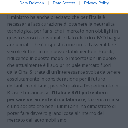
Un post condiviso da Irma Vazquez (@azucaralejandraoficial)
Data Deletion
Data Access
Privacy Policy
Il ministro ha anche precisato che per l’Italia è
necessaria l’assicurazione di ottenere la neutralità
tecnologica, per far sì che il mercato non obblighi in
questo senso i consumatori lato elettrico. BYD ha già
annunciato che è disposta a iniziare ad assemblare
veicoli elettrici in un nuovo stabilimento in Brasile,
riducendo in questo modo le importazioni in quello
che attualmente è il suo principale mercato fuori
dalla Cina. Si trata di un’interessante svolta da tenere
assolutamente in considerazione per il futuro
dell’automobilismo, perché qualora l’esperimento in
Brasile funzionasse,
l’Italia e BYD potrebbero
pensare veramente di collaborare
; l’azienda cinese
è una società che negli ultimi anni ha dimostrato di
poter fare davvero grandi cose all’interno del
mercato dell’automobilismo.