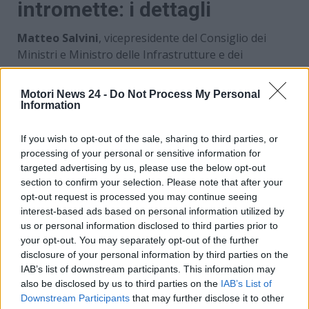
intromette: i dettagli
Matteo Salvini
, vicepresidente del Consiglio dei
Ministri e Ministro delle Infrastrutture e dei
Trasporti,
a Pechino ha incontrato i vertici di BYD
,
colosso cinese dell’auto elettrica. Lo ha annunciato
Motori News 24 -
Do Not Process My Personal
lui stesso attraverso un comunicato ufficiale, con
Information
l’incontro che è avvenuto qualche giorno fa. Salvini
ha evidenziato, attraverso questo confronto, le
If you wish to opt-out of the sale, sharing to third parties, or
potenzialità del contesto italiano, con
l’obiettivo di
processing of your personal or sensitive information for
targeted advertising by us, please use the below opt-out
rafforzare il Paese
con la presenza di BYD sia
a
section to confirm your selection. Please note that after your
livello produttivo che di distribuzione
vera e
opt-out request is processed you may continue seeing
propria.
interest-based ads based on personal information utilized by
us or personal information disclosed to third parties prior to
your opt-out. You may separately opt-out of the further
disclosure of your personal information by third parties on the
IAB’s list of downstream participants. This information may
also be disclosed by us to third parties on the
IAB’s List of
Downstream Participants
that may further disclose it to other