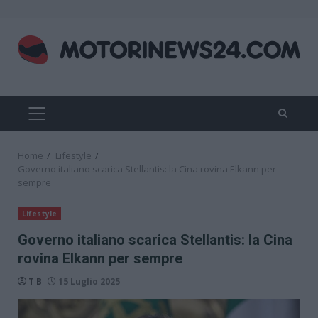
Skip
to
content
PRIMARY
MENU
Home
Lifestyle
Governo italiano scarica Stellantis: la Cina rovina Elkann per
sempre
Lifestyle
Governo italiano scarica Stellantis: la Cina
rovina Elkann per sempre
T B
15 Luglio 2025