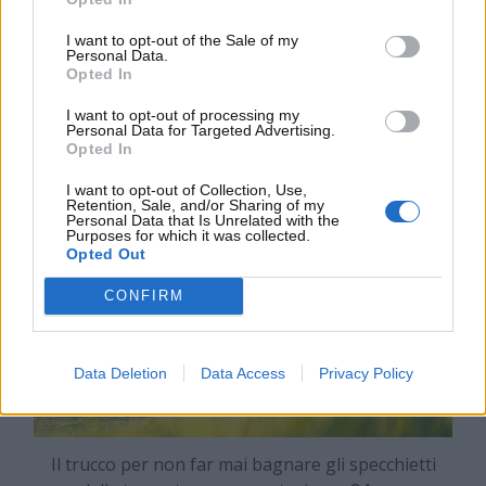
fondamentale avere anche gli
specchietti sempre
I want to opt-out of the Sale of my
puliti e non invasi dalle varie goccioline d’acqua
.
Personal Data.
Esiste un metodo semplicissimo da attuare per poter
Opted In
sfruttare sempre al meglio gli specchietti della tua
I want to opt-out of processing my
auto. Ecco che cosa devi fare.
Personal Data for Targeted Advertising.
Opted In
I want to opt-out of Collection, Use,
Retention, Sale, and/or Sharing of my
Personal Data that Is Unrelated with the
Purposes for which it was collected.
Opted Out
CONFIRM
Data Deletion
Data Access
Privacy Policy
Il trucco per non far mai bagnare gli specchietti