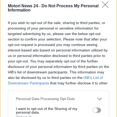
visuale ottimale, non si potrà dire la stessa cosa per
Motori News 24 -
Do Not Process My Personal
quanto concerne gli
specchietti
. Questi elementi
Information
sono posti sia sul lato del conducente che su quello
del passeggero. Chi è alla guida sfrutterà gli
If you wish to opt-out of the sale, sharing to third parties, or
processing of your personal or sensitive information for
specchietti per controllare e
monitorare la
targeted advertising by us, please use the below opt-out
situazione intorno al veicolo
. La presenza delle
section to confirm your selection. Please note that after your
goccioline d’acqua su di essi, però, potrebbe
opt-out request is processed you may continue seeing
compromettere la corretta visuale. Come risolvere?
interest-based ads based on personal information utilized by
Ecco il
trucchetto
che ti farà perdere la testa.
us or personal information disclosed to third parties prior to
your opt-out. You may separately opt-out of the further
Mai più problemi con le
disclosure of your personal information by third parties on the
IAB’s list of downstream participants. This information may
goccioline d’acqua sugli
also be disclosed by us to third parties on the
IAB’s List of
Downstream Participants
that may further disclose it to other
specchietti: risolvi in un
third parties.
attimo
Personal Data Processing Opt Outs
Sotto l’acqua bisogna prestare massima attenzione
I want to opt-out of the Sharing of my
personal data.
alla guida. Per migliorare la visuale, come detto, è
Opted In