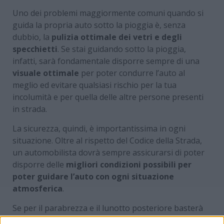
Uno dei problemi maggiormente comuni quando si
guida la propria auto sotto la pioggia è, senza
dubbio, la
pulizia ottimale dei vetri e degli
specchietti
. Se stai guidando sotto la pioggia,
infatti, sarà fondamentale disporre sempre di una
visuale ottimale
per poter condurre l’auto al
meglio ed evitare qualsiasi rischio per la tua
incolumità e per quella delle altre persone presenti
in strada.
La sicurezza, quindi, è importantissima in ogni
situazione. Oltre al rispetto del Codice della Strada,
un automobilista dovrà sempre assicurarsi di poter
disporre delle
migliori condizioni possibili per
poter guidare l’auto con ogni situazione
atmosferica
.
Se per il parabrezza e il lunotto posteriore basterà
avere dei tergicristalli funzionanti per avere una