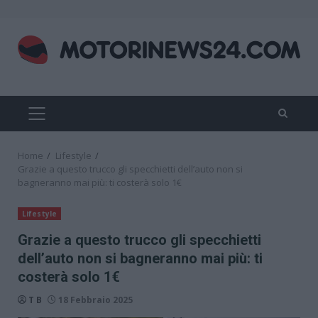
Skip
to
content
PRIMARY
MENU
Home
Lifestyle
Grazie a questo trucco gli specchietti dell’auto non si
bagneranno mai più: ti costerà solo 1€
Lifestyle
Grazie a questo trucco gli specchietti
dell’auto non si bagneranno mai più: ti
costerà solo 1€
T B
18 Febbraio 2025