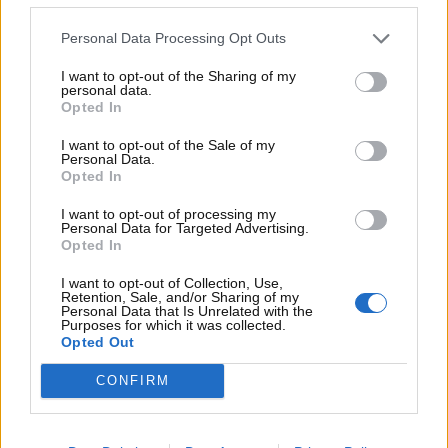
Personal Data Processing Opt Outs
I want to opt-out of the Sharing of my
personal data.
Opted In
I want to opt-out of the Sale of my
Personal Data.
Opted In
I want to opt-out of processing my
Personal Data for Targeted Advertising.
Opted In
Doohan tra i rookie della F1 – motorinews24.com
I want to opt-out of Collection, Use,
Retention, Sale, and/or Sharing of my
Personal Data that Is Unrelated with the
Purposes for which it was collected.
Il pensiero di Herbert ai microfoni di
Crash
:
Opted Out
CONFIRM
“Ho l’impressione che Jack Doohan abbia già i
giorni contati all’Alpineq, uando parlo con le