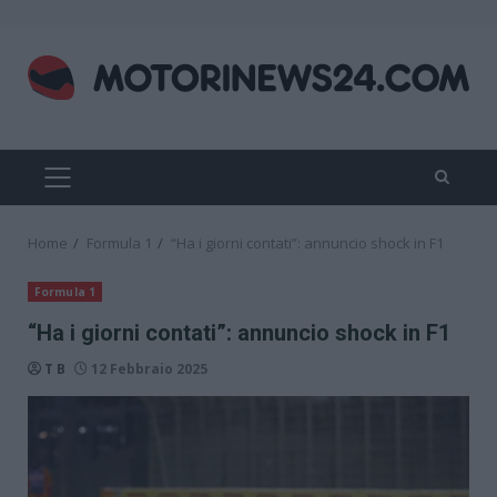
Skip
to
content
PRIMARY
MENU
Home
Formula 1
“Ha i giorni contati”: annuncio shock in F1
Formula 1
“Ha i giorni contati”: annuncio shock in F1
T B
12 Febbraio 2025