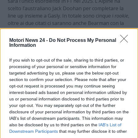
sarà l’unico esordiente in F1 nel 2025. L’Alpine ha
scelto l’australiano Jack Doohan per completare la
line up insieme a Gasly. In totale sono cinque i
rookie
,
oltre ai due citati ci saranno anche Bearman con la
Haas, Bortoleto con la Sauber e Hadjar con la Racing
Bulls.
Motori News 24 -
Do Not Process My Personal
Information
F1, Herbert su Doohan
If you wish to opt-out of the sale, sharing to third parties, or
all’Alpine
processing of your personal or sensitive information for
targeted advertising by us, please use the below opt-out
L’ex pilota John Herbert ha commentato l’approdo di
section to confirm your selection. Please note that after your
Doohan all’Alpine. L’ex commissario di gara non
opt-out request is processed you may continue seeing
interest-based ads based on personal information utilized by
pensa che l’esordiente australiano possa dire a
us or personal information disclosed to third parties prior to
lungo la sua in F1. Il giovane pilota è sul filo del
your opt-out. You may separately opt-out of the further
rasoio, alle sue spalle spinge Franco Colapinto (terzo
disclosure of your personal information by third parties on the
pilota della scuderia francese) per rilevare la
IAB’s list of downstream participants. This information may
titolarità sulla monoposto.
also be disclosed by us to third parties on the
IAB’s List of
Downstream Participants
that may further disclose it to other
third parties.