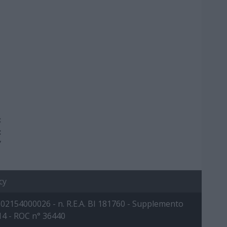
:
:
”
cy
 IVA: 02154000026 - n. R.E.A. BI 181760 - Supplemento
014 - ROC n° 36440