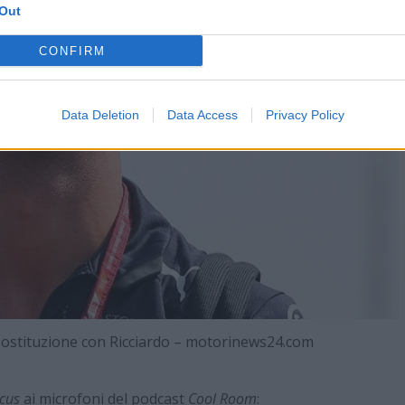
Out
CONFIRM
Data Deletion
Data Access
Privacy Policy
 sostituzione con Ricciardo – motorinews24.com
rcus
ai microfoni del podcast
Cool Room
: