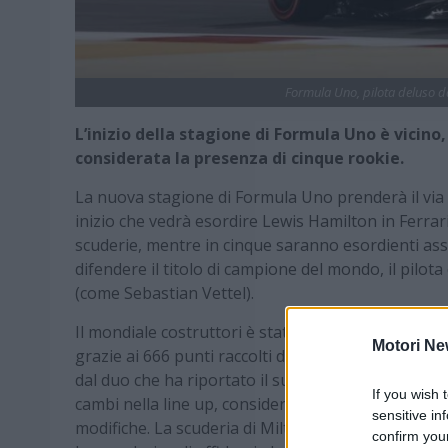
Formula Uno, pilota deluso d
L’inizio della stagione di Formula Uno è vicino,
considerata la presenza di cinque rookie.
La nuova stagione di Formula Uno prenderà il via
inizio che vedrà esordire Lewis Hamilton in Ferrari
scuderie, mentre in cinque saranno esordienti a
difendere il titolo di campione del mondo, il pilo
(come Sebastian Vettel).
Il mondiale costruttori è stato vinto dalla McLare
Motori Ne
grazie ai 666 punti raccolti dalla coppia Lando Nor
dal duo che ha riportato il successo a Woking e n
If you wish 
cambi nella line up, considerato che oltre alla Fe
sensitive in
modifiche. La scuderia di Milton Keynes ha sosti
confirm you