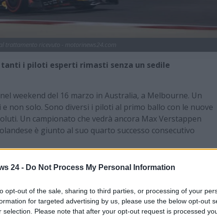
al trattamento ricevuto - motorinews24.com
 tanti i piloti esperti rimasti senza un sedile
 nel weekend del 16 marzo in Australia, a Melbourne. Un
 e non solo. Sono diversi i piloti al primo ballo con le nuove
ssoluti. Un campionato che vedrà ancora Max Verstappen
ta olandese è giunto al suo quarto successo consecutivo
n, un trofeo giunto dopo ventisei anni di assenza e maturato
ws 24 -
Do Not Process My Personal Information
ris e Oscar Piastri. La squadra al vertice del
circus
ripartirà
el campionato 2025 sarà l’unico top team che non effettua
to opt-out of the sale, sharing to third parties, or processing of your per
rrari anche Red Bull e Mercedes hanno apportato delle
formation for targeted advertising by us, please use the below opt-out s
tuito Sergio Perez con Liam Lawson, mentre le
frecce d’argento
r selection. Please note that after your opt-out request is processed y