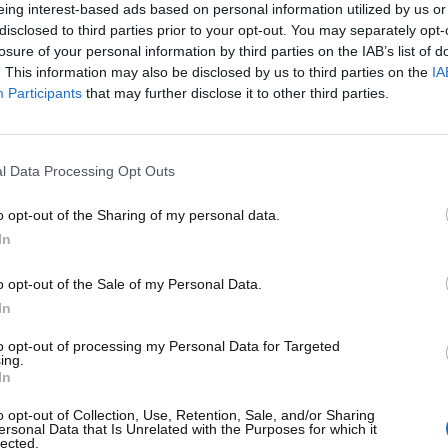
o Andrea Kimi Antonelli.
eing interest-based ads based on personal information utilized by us or
disclosed to third parties prior to your opt-out. You may separately opt-
rmula Uno, una decisione che ha tolto spazio a piloti più
losure of your personal information by third parties on the IAB’s list of
. This information may also be disclosed by us to third parties on the
IA
Participants
that may further disclose it to other third parties.
 de Vries
deludente: solamente 11 GP disputati tra il 2022 e il 2023 con
l Data Processing Opt Outs
, decise di sostituirlo a stagione in corso con Daniel
 pilota olandese, una scelta che continua ad alimentare
o opt-out of the Sharing of my personal data.
In
o opt-out of the Sale of my Personal Data.
In
to opt-out of processing my Personal Data for Targeted
ing.
In
o opt-out of Collection, Use, Retention, Sale, and/or Sharing
ersonal Data that Is Unrelated with the Purposes for which it
lected.