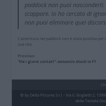
paddock non puoi nasconderti. A
scappare. Io ho cercato di igno
non puoi eliminare quei discorsi
L’avventura nel paddock non è stata positiva per d
sua vita.
Continue
Previous:
“Ha i giorni contati”: annuncio shock in F1
Reading
Ch
© by Delta Pictures S.r.l. - Via G. Boglietti 2, 139
della Testata Gio