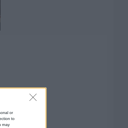
sonal or
ection to
ou may