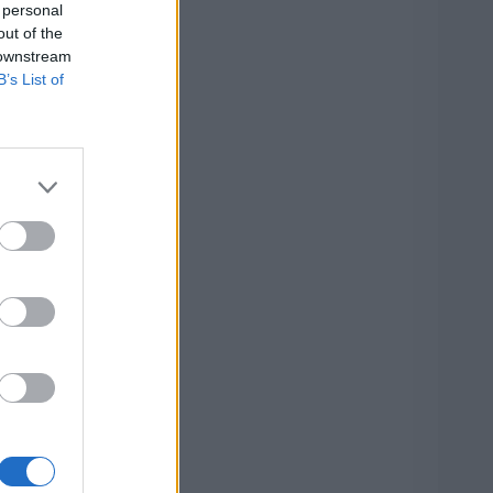
 personal
out of the
 downstream
B’s List of