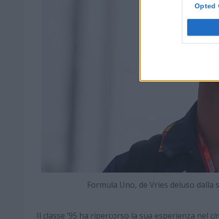
Opted 
Formula Uno, de Vries deluso dalla
Il classe ’95 ha ripercorso la sua esperienza nel
ci