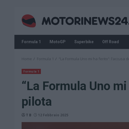
Skip
to
content
Formula 1
MotoGP
Superbike
Off Road
Home
Formula 1
“La Formula Uno mi ha ferito”: l’accusa de
Formula 1
“La Formula Uno mi h
pilota
T B
12 Febbraio 2025