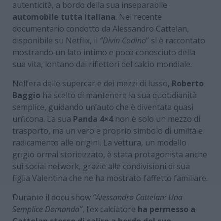
autenticità, a bordo della sua inseparabile
automobile tutta italiana
. Nel recente
documentario condotto da Alessandro Cattelan,
disponibile su Netflix, il
“Divin Codino
” si è raccontato
mostrando un lato intimo e poco conosciuto della
sua vita, lontano dai riflettori del calcio mondiale.
Nell’era delle supercar e dei mezzi di lusso,
Roberto
Baggio
ha scelto di mantenere la sua quotidianità
semplice, guidando un’auto che è diventata quasi
un’icona. La sua
Panda 4×4
non è solo un mezzo di
trasporto, ma un vero e proprio simbolo di umiltà e
radicamento alle origini. La vettura, un modello
grigio ormai storicizzato, è stata protagonista anche
sui social network, grazie alle condivisioni di sua
figlia Valentina che ne ha mostrato l’affetto familiare.
Durante il docu show
“Alessandro Cattelan: Una
Semplice Domanda”
, l’ex calciatore
ha permesso a
Cattelan stesso di salire a bordo del suo