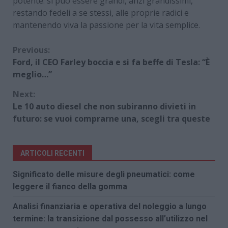
potente: si può essere grandi, anzi grandissimi,
restando fedeli a se stessi, alle proprie radici e
mantenendo viva la passione per la vita semplice.
Continue
Previous:
Ford, il CEO Farley boccia e si fa beffe di Tesla: “È
Reading
meglio…”
Next:
Le 10 auto diesel che non subiranno divieti in
futuro: se vuoi comprarne una, scegli tra queste
ARTICOLI RECENTI
Significato delle misure degli pneumatici: come
leggere il fianco della gomma
Analisi finanziaria e operativa del noleggio a lungo
termine: la transizione dal possesso all’utilizzo nel