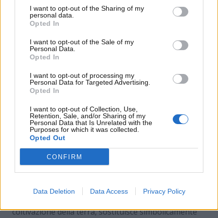
I want to opt-out of the Sharing of my
personal data.
Opted In
I want to opt-out of the Sale of my
Personal Data.
Opted In
I want to opt-out of processing my
Personal Data for Targeted Advertising.
Opted In
I want to opt-out of Collection, Use,
Retention, Sale, and/or Sharing of my
Personal Data that Is Unrelated with the
Purposes for which it was collected.
Opted Out
Baggio, che scoperta! (Facebook) –
www.MotoriNews24.com
CONFIRM
La Panda 4×4 è diventata
così un’estensione del
Data Deletion
Data Access
Privacy Policy
suo stile di vita
: carica di prodotti e attrezzi per la
coltivazione della terra, sostituisce simbolicamente