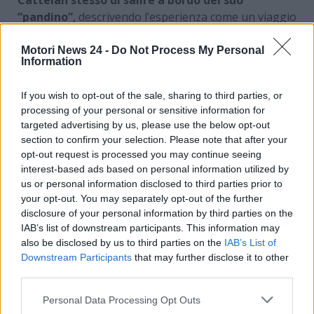
“pandino”
, descrivendo l’esperienza come un viaggio
su un veicolo leggendario, paragonato alla
Batmobile o alla DeLorean di “Ritorno al futuro”. Il
Motori News 24 -
Do Not Process My Personal
Information
mezzo non è solo un’auto da campagna, ma un vero
e proprio compagno di vita che accompagna Baggio
If you wish to opt-out of the sale, sharing to third parties, or
nelle sue attività quotidiane tra boschi e terreni
processing of your personal or sensitive information for
agricoli.
targeted advertising by us, please use the below opt-out
section to confirm your selection. Please note that after your
Dalla carriera sportiva alla
opt-out request is processed you may continue seeing
interest-based ads based on personal information utilized by
vita in campagna
us or personal information disclosed to third parties prior to
your opt-out. You may separately opt-out of the further
Roberto Baggio
ha raccontato di come la sua vita
disclosure of your personal information by third parties on the
sia cambiata
dopo il ritiro dal calcio
IAB’s list of downstream participants. This information may
professionistico, dedicandosi a ritmi più lenti e a una
also be disclosed by us to third parties on the
IAB’s List of
Downstream Participants
that may further disclose it to other
nuova dimensione fatta di tranquillità e natura. La
third parties.
sua fede buddista e la scelta di abbracciare valori
spirituali più profondi si riflettono nel modo di vivere
Personal Data Processing Opt Outs
semplice e autentico che traspare nel documentario.