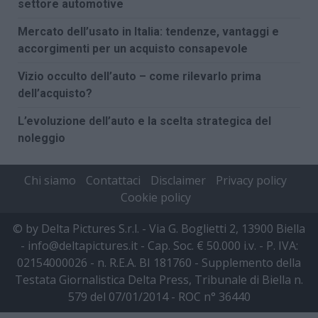
settore automotive
Mercato dell’usato in Italia: tendenze, vantaggi e
accorgimenti per un acquisto consapevole
Vizio occulto dell’auto – come rilevarlo prima
dell’acquisto?
L’evoluzione dell’auto e la scelta strategica del
noleggio
Chi siamo
Contattaci
Disclaimer
Privacy policy
Cookie policy
© by Delta Pictures S.r.l. - Via G. Boglietti 2, 13900 Biella
- info@deltapictures.it - Cap. Soc. € 50.000 i.v. - P. IVA:
02154000026 - n. R.E.A. BI 181760 - Supplemento della
Testata Giornalistica Delta Press, Tribunale di Biella n.
579 del 07/01/2014 - ROC n° 36440