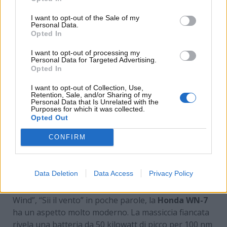
lasciamo qui sotto – ed una data d’uscita, il 2026.
I want to opt-out of the Sale of my
Personal Data.
Opted In
I want to opt-out of processing my
Personal Data for Targeted Advertising.
Opted In
I want to opt-out of Collection, Use,
Retention, Sale, and/or Sharing of my
Personal Data that Is Unrelated with the
Purposes for which it was collected.
Opted Out
CONFIRM
La prima elettrica della storia di Honda (Honda
News) – www.MotoriNews24.com
Data Deletion
Data Access
Privacy Policy
Conosciuta anche con lo pseudonimo di “Be The
Wind”, “Sii il vento” in poche parole, la
Honda WN-7
ha un aspetto molto moderno. La massiccia fiancata
rivela una batteria da 50 kilowatt di picco per 100 nm