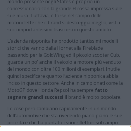
mondo presente negli States è proprio un
concessionario con la grande H rossa impressa sulle
sue mura. Tuttavia, è forse nel campo delle
motociclette che il brand si destreggia meglio, visti i
suoi importantissimi trascorsi in questo ambito.
L’azienda nipponica ha prodotto tantissimi modelli
storici che vanno dalla Hornet alla Fireblade
passando per la GoldWing ed il piccolo scooter Cub,
guarda un po’ anche il veicolo a motore più venduto
del mondo con oltre 100 milioni di esemplari. Inutile
quindi specificare quanto l’azienda nipponica abbia
inciso in questo settore. Anche in campionati come la
MotoGP dove Honda Repsol ha sempre
fatto
segnare grandi successi
il brand è molto popolare.
Le cose però cambiano rapidamente in un mondo
dell’automotive che sta rivedendo piano piano le sue
priorità e che ha puntato i suoi riflettori sul campo
della sostenibilità. Le motociclette elettriche