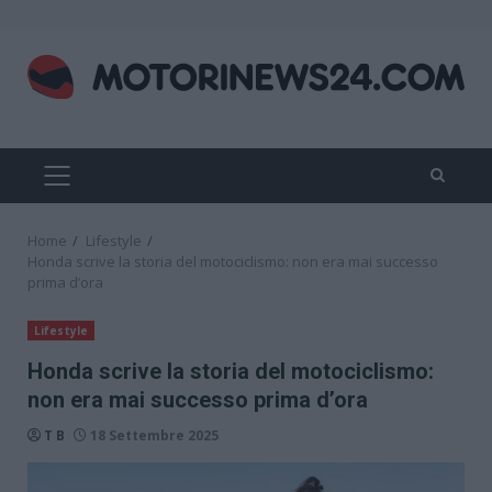
Skip
to
content
PRIMARY
MENU
Home
Lifestyle
Honda scrive la storia del motociclismo: non era mai successo
prima d’ora
Lifestyle
Honda scrive la storia del motociclismo:
non era mai successo prima d’ora
T B
18 Settembre 2025