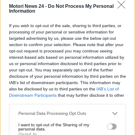
sembravano un’utopia prima che marchi come
Motori News 24 -
Do Not Process My Personal
Information
LiveWire di Harley Davidson e Triumph
cominciassero a studiare soluzioni innovative per
If you wish to opt-out of the sale, sharing to third parties, or
produrle.
Guarda caso, lo ha fatto anche Honda!
processing of your personal or sensitive information for
targeted advertising by us, please use the below opt-out
Prima volta assoluta: Honda
section to confirm your selection. Please note that after your
opt-out request is processed you may continue seeing
lancia la sua motocicletta
interest-based ads based on personal information utilized by
us or personal information disclosed to third parties prior to
EV!
your opt-out. You may separately opt-out of the further
disclosure of your personal information by third parties on the
La casa giapponese ha scelto di seguire l’esempio di
IAB’s list of downstream participants. This information may
Suzuki, altro brand che ha addirittura lasciato la
also be disclosed by us to third parties on the
IAB’s List of
MotoGP qualche anno fa per concentrarsi sul
Downstream Participants
that may further disclose it to other
settore dei motori elettrici per moto. Ad EICMA,
third parties.
Honda
presenterà la sua prima moto elettrica
, il
Personal Data Processing Opt Outs
modello WN7. Non poteva però non dare ai suoi
fans qualche anticipazione e, infatti, sul sito ufficiale
I want to opt-out of the Sharing of my
dell’azienda sono uscite una foto della moto – che
personal data.
Opted In