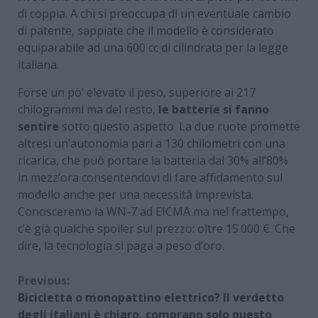
di coppia. A chi si preoccupa di un eventuale cambio
di patente, sappiate che il modello è considerato
equiparabile ad una 600 cc di cilindrata per la legge
italiana.
Forse un po’ elevato il peso, superiore ai 217
chilogrammi ma del resto,
le batterie si fanno
sentire
sotto questo aspetto. La due ruote promette
altresì un’autonomia pari a 130 chilometri con una
ricarica, che può portare la batteria dal 30% all’80%
in mezz’ora consentendovi di fare affidamento sul
modello anche per una necessità imprevista.
Conosceremo la WN-7 ad EICMA ma nel frattempo,
c’è già qualche spoiler sul prezzo: oltre 15.000 €. Che
dire, la tecnologia si paga a peso d’oro.
Continue
Previous:
Bicicletta o monopattino elettrico? Il verdetto
Reading
degli italiani è chiaro, comprano solo questo