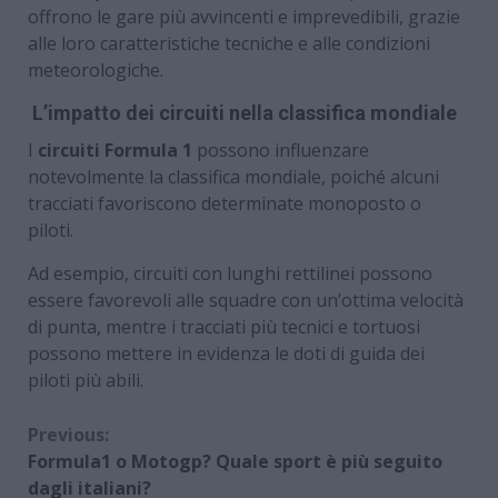
offrono le gare più avvincenti e imprevedibili, grazie
alle loro caratteristiche tecniche e alle condizioni
meteorologiche.
L’impatto dei circuiti nella classifica mondiale
I
circuiti Formula 1
possono influenzare
notevolmente la classifica mondiale, poiché alcuni
tracciati favoriscono determinate monoposto o
piloti.
Ad esempio, circuiti con lunghi rettilinei possono
essere favorevoli alle squadre con un’ottima velocità
di punta, mentre i tracciati più tecnici e tortuosi
possono mettere in evidenza le doti di guida dei
piloti più abili.
Continue
Previous:
Formula1 o Motogp? Quale sport è più seguito
Reading
dagli italiani?