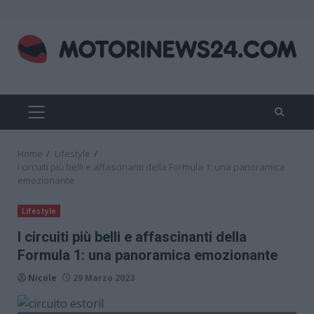
Skip
to
content
PRIMARY
MENU
Home
Lifestyle
I circuiti più belli e affascinanti della Formula 1: una panoramica
emozionante
Lifestyle
I circuiti più belli e affascinanti della
Formula 1: una panoramica emozionante
Nicole
29 Marzo 2023