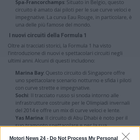
Spa-Francorchamps
: Situato in Belgio, questo
circuito è amato dai piloti per le sue curve veloci e
impegnative. La curva Eau Rouge, in particolare, è
una delle più famose del mondo.
I nuovi circuiti della Formula 1
Oltre ai tracciati storici, la Formula 1 ha visto
l’introduzione di nuovi e spettacolari circuiti negli
ultimi anni. Alcuni di questi includono:
Marina Bay
: Questo circuito di Singapore offre
uno spettacolare scenario notturno e sfida i piloti
con curve strette e impegnative.
Sochi
: Il tracciato russo si snoda intorno alle
infrastrutture costruite per le Olimpiadi invernali
del 2014 e offre un mix di curve veloci e lente.
Yas Marina
: Il circuito di Abu Dhabi è noto per il
suo tramonto spettacolare e per la sua
architettura iconica.
Motori News 24 -
Do Not Process My Personal