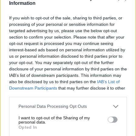
Information
Le caratteristiche tecniche dei
circuiti Formula 1
If you wish to opt-out of the sale, sharing to third parties, or
processing of your personal or sensitive information for
Ogni circuito di Formula 1 presenta caratteristiche
targeted advertising by us, please use the below opt-out
tecniche uniche che influenzano le prestazioni delle
section to confirm your selection. Please note that after your
monoposto e le strategie dei team.
opt-out request is processed you may continue seeing
interest-based ads based on personal information utilized by
Tra le principali caratteristiche che
us or personal information disclosed to third parties prior to
contraddistinguono i vari tracciati, possiamo
your opt-out. You may separately opt-out of the further
menzionare:
disclosure of your personal information by third parties on the
IAB’s list of downstream participants. This information may
Lunghezza e numero di curve
also be disclosed by us to third parties on the
IAB’s List of
Downstream Participants
that may further disclose it to other
La lunghezza dei circuiti e il numero di curve variano
third parties.
notevolmente tra i vari tracciati. Ad esempio, il
circuito di Monza è uno dei più corti del calendario,
Personal Data Processing Opt Outs
con una lunghezza di 5,793 km e solamente 11 curve,
I want to opt-out of the Sharing of my
mentre quello di Spa-Francorchamps è il più lungo,
personal data.
con i suoi 7,004 km e 19 curve.
Opted In