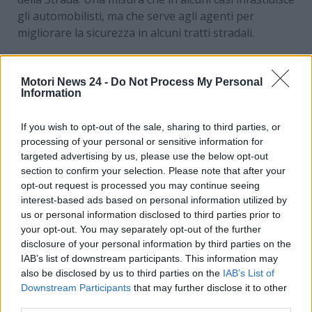
gli automobilisti, ma che serve agli agenti per
migliorare la sicurezza in alcuni tratti stradali.
Quando una vettura supera i limiti di velocità,
l’autovelox scatta una foto, registrando la
Motori News 24 -
Do Not Process My Personal
velocità istantanea e la targa del mezzo
. A quel
Information
punto, la sanzione che verrà comminata a casa al
conducente dell’auto potrà variare in base
If you wish to opt-out of the sale, sharing to third parties, or
processing of your personal or sensitive information for
all’effettivo superamento del limite fissato in quel
targeted advertising by us, please use the below opt-out
tratto stradale.
section to confirm your selection. Please note that after your
opt-out request is processed you may continue seeing
I nuovi autovelox in grado di
interest-based ads based on personal information utilized by
us or personal information disclosed to third parties prior to
rilevare una mossa sbagliata
your opt-out. You may separately opt-out of the further
disclosure of your personal information by third parties on the
al volante
IAB’s list of downstream participants. This information may
also be disclosed by us to third parties on the
IAB’s List of
La notizia di cui vogliamo dar cenno in questo testo
Downstream Participants
that may further disclose it to other
riguarda
l’arrivo di una nuovissima generazione di
third parties.