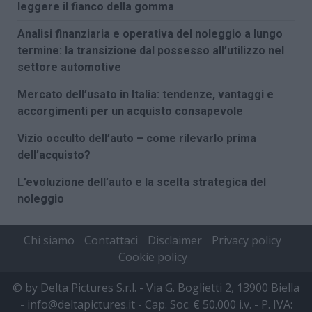
leggere il fianco della gomma
Analisi finanziaria e operativa del noleggio a lungo
termine: la transizione dal possesso all’utilizzo nel
settore automotive
Mercato dell’usato in Italia: tendenze, vantaggi e
accorgimenti per un acquisto consapevole
Vizio occulto dell’auto – come rilevarlo prima
dell’acquisto?
L’evoluzione dell’auto e la scelta strategica del
noleggio
Chi siamo
Contattaci
Disclaimer
Privacy policy
Cookie policy
© by Delta Pictures S.r.l. - Via G. Boglietti 2, 13900 Biella
- info@deltapictures.it - Cap. Soc. € 50.000 i.v. - P. IVA: