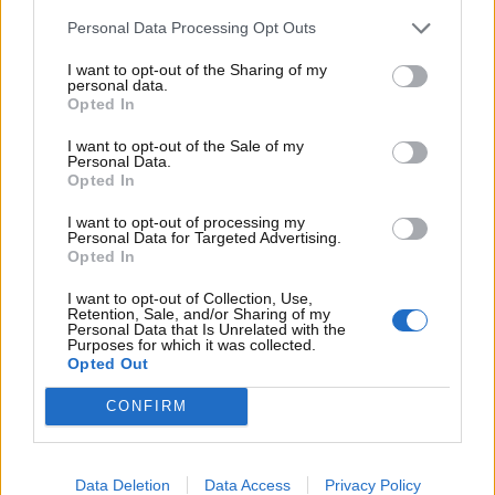
autovelox
. Essi sono in grado non solo di rilevare
esattamente la velocità del mezzo o di scoprire in
Personal Data Processing Opt Outs
tempo reale se esso sia in regola dal punto di vista
I want to opt-out of the Sharing of my
assicurativo, ma anche di scoprire un altro dettaglio.
personal data.
Opted In
In pratica, questi nuovi dispositivi
saranno in grado
di scoprire chi userà lo smartphone alla guida
.
I want to opt-out of the Sale of my
Ecco tutti i dettagli.
Personal Data.
Opted In
I want to opt-out of processing my
Personal Data for Targeted Advertising.
Opted In
I want to opt-out of Collection, Use,
Retention, Sale, and/or Sharing of my
Personal Data that Is Unrelated with the
Purposes for which it was collected.
Opted Out
CONFIRM
Data Deletion
Data Access
Privacy Policy