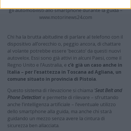
I nuovi autovelox saranno in grado di scovare tutti
gli automobilisti allo smartphone durante la guida –
www.motorinews24.com
Chi ha la brutta abitudine di parlare al telefono con il
dispositivo all’orecchio o, peggio ancora, di chattare
al volante potrebbe essere ‘beccato’ da questi nuovi
autovelox. Essi sono già attivi in alcuni Paesi, come il
Regno Unito e l’Australia, e
c’è già un caso anche in
Italia – per l’esattezza in Toscana ad Agliana, un
comune situato in provincia di Pistoia
.
Questo sistema di rilevazione si chiama ‘
Seat Belt and
Phone Detection
‘ e permette di rilevare – sfruttando
anche l’intelligenza artificiale – l’eventuale utilizzo
dello smartphone alla guida, ma anche chi starà
guidando un mezzo senza avere la cintura di
sicurezza ben allacciata.