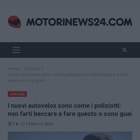
Skip
to
content
PRIMARY
MENU
Home
Lifestyle
I nuovi autovelox sono come i poliziotti: non farti beccare a fare
questo o sono guai
Lifestyle
I nuovi autovelox sono come i poliziotti:
non farti beccare a fare questo o sono guai
T B
14 Marzo 2025